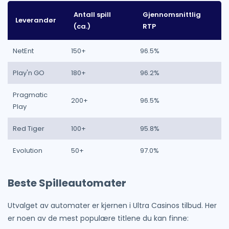
Antall spill
Gjennomsnittlig
Leverandør
(ca.)
RTP
NetEnt
150+
96.5%
Play'n GO
180+
96.2%
Pragmatic
200+
96.5%
Play
Red Tiger
100+
95.8%
Evolution
50+
97.0%
Beste Spilleautomater
Utvalget av automater er kjernen i Ultra Casinos tilbud. Her
er noen av de mest populære titlene du kan finne: