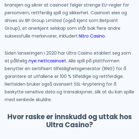
bransjen og sikrer at casinoet følger strenge EU-regler for
personvern, rettferdig spill og sikkerhet. Casinoet eies og
drives av BP Group Limited (også kjent som Betpoint
Group), et anerkjent selskap som står bak flere andre
suksessfulle merkevarer, inkludert
Nitro Casino
.
Siden lanseringen i 2020 har Ultra Casino etablert seg som
et pålitelig
nye nettcasinoet
. Alle spill på plattformen
benytter en sertifisert tilfeldighetsgenerator (RNG) for å
garantere at utfallene er 100 % tilfeldige og rettferdige.
Nettsiden bruker også avansert SSL-kryptering for å
beskytte sensitive data og transaksjoner, slik at du kan spille
med senkede skuldre.
Hvor raske er innskudd og uttak hos
Ultra Casino?