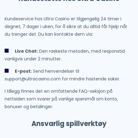
Kundeservice hos Ultra Casino er tilgjengelig 24 timer i
døgnet, 7 dager i uken, for å sikre at du alltid får hjelp når
du trenger det. Du kan kontakte dem via:
Live Chat:
Den raskeste metoden, med responstid
vanligvis under 2 minutter.
E-post:
Send henvendelser til
support@ultracasino.com for mindre hastende saker.
I tillegg finnes det en omfattende FAQ-seksjon på
nettsiden som svarer på vanlige spørsmål om konto,
bonuser og betalinger.
Ansvarlig spillverktøy