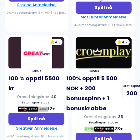
Staxino Anmeldelse
Spill nå
0 Omsetningskrav | 18+ |
Vilkår og betingelser gjelder
Slot Hunter Anmeldelse
x50 Omsetningskrav | 18 + | New customers only |
4.8
4.7
Bonus
Bonus
100 % opptil 5500
100% opptil 5 500
Gratisspin
kr
NOK + 200
200
Omsetningskrav:
40
bonusspinn + 1
Betalingsmetoder
bonuskrabbe
12+
Omsetningskrav:
35
Spill nå
Betalingsmetoder
Greatwin Anmeldelse
23+
x40 Omsetningskrav | 18+ | New customers only |
Vilkår og betingelser gjelder
Spill nå