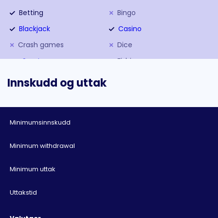
GamesLab
Gamomat
Betting
Bingo
Golden Hero
Golden Rock Studios
Blackjack
Casino
Hacksaw Gaming
IronDog
Crash games
Dice
iSoftBet
JustForTheWin
eSports
Fishing
Kalamba Games
Kiron Interactive
Instant Win
Jackpot
Innskudd og uttak
Leap Gaming
Lightning Box
Jackpot games
Keno
Microgaming
NetEnt
Live Casino
Live Dealer
Nolimit City
Northern Lights Gaming
Minimumsinnskudd
Live dealer games
Live Game Show
Pariplay
Play’n Go
Lottery
Mine Games
Minimum withdrawal
Playson
Pragmatic Play
Others
Plinko
Push Gaming
Quickspin
Minimum uttak
Poker
Roulette
Rabcat
Red Tiger
Scratch Cards
Scratchcards
Uttakstid
Reel Play
Relax Gaming
Shooting
Sic Bo
Snowborn Games
Sthlm Gaming