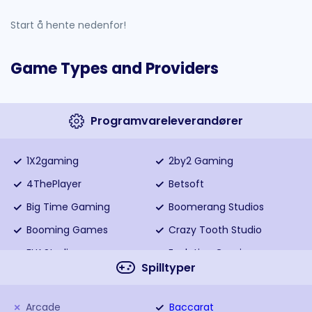
Start å hente nedenfor!
Game Types and Providers
Programvareleverandører
1X2gaming
2by2 Gaming
4ThePlayer
Betsoft
Big Time Gaming
Boomerang Studios
Booming Games
Crazy Tooth Studio
ELK Studios
Evolution Gaming
Spilltyper
Fantasma Games
Felt
Foxium
GamePlay
Arcade
Baccarat