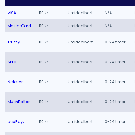
VISA
110 kr
Umiddelbart
N/A
MasterCard
110 kr
Umiddelbart
N/A
Trustly
110 kr
Umiddelbart
0-24 timer
Skrill
110 kr
Umiddelbart
0-24 timer
Neteller
110 kr
Umiddelbart
0-24 timer
MuchBetter
110 kr
Umiddelbart
0-24 timer
ecoPayz
110 kr
Umiddelbart
0-24 timer