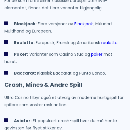
For de som foretrekker klassiske bordspill uten live-
elementet, finnes det flere varianter tilgjengelig:
Blackjack:
Flere versjoner av
Blackjack
, inkludert
Multihand og European.
Roulette:
Europeisk, Fransk og Amerikansk
roulette
.
Poker:
Varianter som Casino Stud og
poker
mot
huset.
Baccarat:
Klassisk Baccarat og Punto Banco.
Crash, Mines & Andre Spill
Ultra Casino tilbyr også et utvalg av moderne hurtigspill for
spillere som ønsker rask action.
Aviator:
Et populært crash-spill hvor du må hente
gevinsten før flyet stikker av.