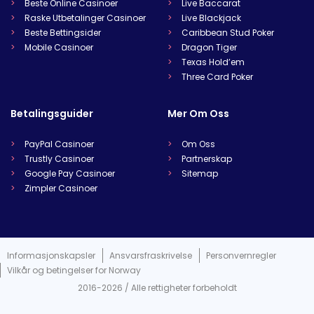
Beste Online Casinoer
Live Baccarat
Raske Utbetalinger Casinoer
Live Blackjack
Beste Bettingsider
Caribbean Stud Poker
Mobile Casinoer
Dragon Tiger
Texas Hold’em
Three Card Poker
Betalingsguider
Mer Om Oss
PayPal Casinoer
Om Oss
Trustly Casinoer
Partnerskap
Google Pay Casinoer
Sitemap
Zimpler Casinoer
Informasjonskapsler
Ansvarsfraskrivelse
Personvernregler
Vilkår og betingelser for Norway
2016-2026 / Alle rettigheter forbeholdt