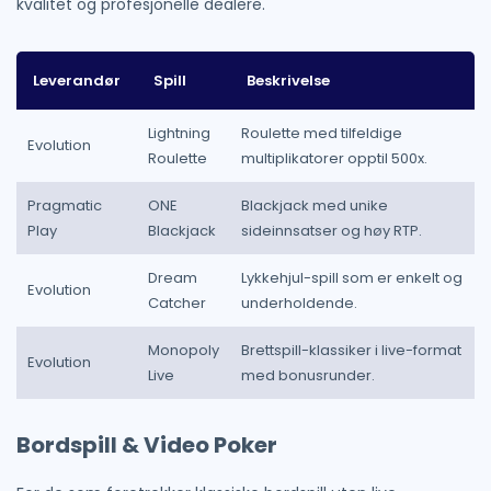
kvalitet og profesjonelle dealere.
Leverandør
Spill
Beskrivelse
Lightning
Roulette med tilfeldige
Evolution
Roulette
multiplikatorer opptil 500x.
Pragmatic
ONE
Blackjack med unike
Play
Blackjack
sideinnsatser og høy RTP.
Dream
Lykkehjul-spill som er enkelt og
Evolution
Catcher
underholdende.
Monopoly
Brettspill-klassiker i live-format
Evolution
Live
med bonusrunder.
Bordspill & Video Poker