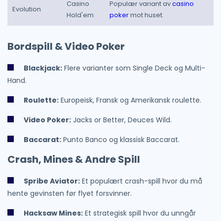
Casino
Populær variant av
casino
Evolution
Hold'em
poker
mot huset.
Bordspill & Video Poker
Blackjack:
Flere varianter som Single Deck og Multi-
Hand.
Roulette:
Europeisk, Fransk og Amerikansk roulette.
Video Poker:
Jacks or Better, Deuces Wild.
Baccarat:
Punto Banco og klassisk Baccarat.
Crash, Mines & Andre Spill
Spribe Aviator:
Et populært crash-spill hvor du må
hente gevinsten før flyet forsvinner.
Hacksaw Mines:
Et strategisk spill hvor du unngår