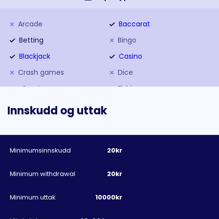
GameArt
GamesLab
Gamomat
Ganapati
Arcade
Baccarat
Hacksaw Gaming
High 5 Games
Betting
Bingo
iSoftBet
Kalamba Games
Blackjack
Casino
Merkur
NetEnt
Crash games
Dice
Nolimit City
Oryx
eSports
Fishing
Play’n Go
Pragmatic Play
Instant Win
Jackpot
Innskudd og uttak
Push Gaming
Quickspin
Jackpot games
Keno
Red Tiger
Reel Play
Live Casino
Live Dealer
Relax Gaming
Spadegaming
Minimumsinnskudd
20kr
Live dealer games
Live Game Show
StakeLogic
Thunderkick
Lottery
Mine Games
Minimum withdrawal
20kr
Tom Horn Gaming
Wazdan
Others
Plinko
Xplosive Slots Group
Yggdrasil
Minimum uttak
10000kr
Poker
Roulette
Scratch Cards
Scratchcards