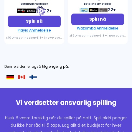
Betalingsmetoder
Betalingsmetoder
22+
12+
Spill nå
Spill nå
Wazamba Anmeldelse
Playio Anmeldelse
x35 Omsetningskrav | 18 + | New customers only |
x40 Omsetningskrav | 18+ | New Players Only |
Vilkår og betingelser gjelder
Denne siden er også tilgjengelig på:
Vi verdsetter ansvarlig spilling
Husk å være forsiktig når du spiller på nett. Spill aldri penger
du ikke har råd til å tape. Lag alltid et budsjett for hver