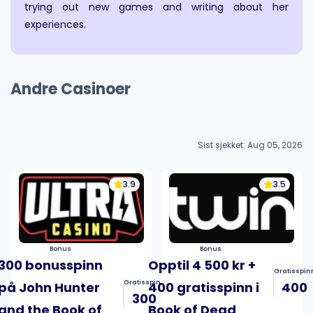
trying out new games and writing about her
experiences.
Andre Casinoer
Sist sjekket: Aug 05, 2026
3.9
3.5
Bonus
Bonus
300 bonusspinn
Opptil 4 500 kr +
Gratisspin
Gratisspinn
på John Hunter
400 gratisspinn i
400
300
and the Book of
Book of Dead