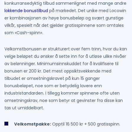
konkurransedyktig tilbud sammenlignet med mange andre
lokkende bonustilbud
på markedet. Det unike med Locowin
er kombinasjonen av høye bonusbeløp og svært gunstige
vilkår, spesielt når det gjelder gratisspinnene som omtales
som «Cash-spinn».
Velkomstbonusen er strukturert over fem trinn, hvor du kan
velge beløpet du ønsker å sette inn for å utløse ulike nivåer
av belønninger. Minimumsinnskuddet for å kvalifisere til
bonusen er 200 kr. Det mest oppsiktsvekkende med
tilbudet er omsetningskravet på kun 15 ganger
bonusbeløpet, noe som er betydelig lavere enn
industristandarden. I tillegg kommer spinnene ofte uten
omsetningskrav, noe som betyr at gevinster fra disse kan
tas ut umiddelbart.
Velkomstpakke:
Opptil 16 500 kr + 500 gratisspinn.