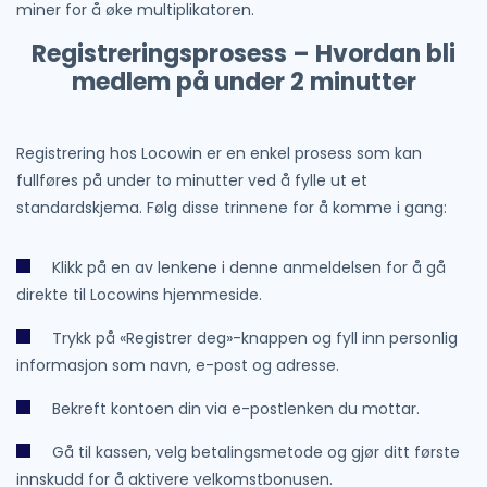
miner for å øke multiplikatoren.
Registreringsprosess – Hvordan bli
medlem på under 2 minutter
Registrering hos Locowin er en enkel prosess som kan
fullføres på under to minutter ved å fylle ut et
standardskjema. Følg disse trinnene for å komme i gang:
Klikk på en av lenkene i denne anmeldelsen for å gå
direkte til Locowins hjemmeside.
Trykk på «Registrer deg»-knappen og fyll inn personlig
informasjon som navn, e-post og adresse.
Bekreft kontoen din via e-postlenken du mottar.
Gå til kassen, velg betalingsmetode og gjør ditt første
innskudd for å aktivere velkomstbonusen.