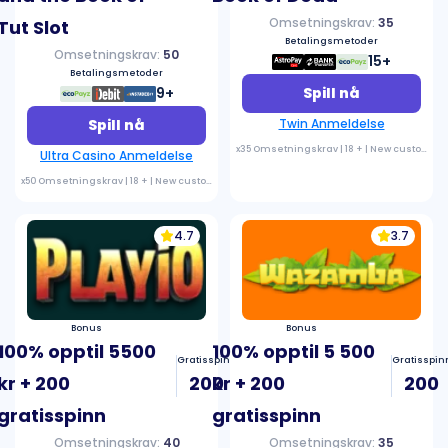
Omsetningskrav:
35
Tut Slot
Betalingsmetoder
Omsetningskrav:
50
15+
Betalingsmetoder
9+
Spill nå
Spill nå
Twin Anmeldelse
x35 Omsetningskrav | 18 + | New customers only |
Ultra Casino Anmeldelse
x50 Omsetningskrav | 18 + | New customers only |
Vilkår og betingelser gjelder
4.7
3.7
Bonus
Bonus
100% opptil 5500
100% opptil 5 500
Gratisspinn
Gratisspin
kr + 200
200
kr + 200
200
gratisspinn
gratisspinn
Omsetningskrav:
40
Omsetningskrav:
35