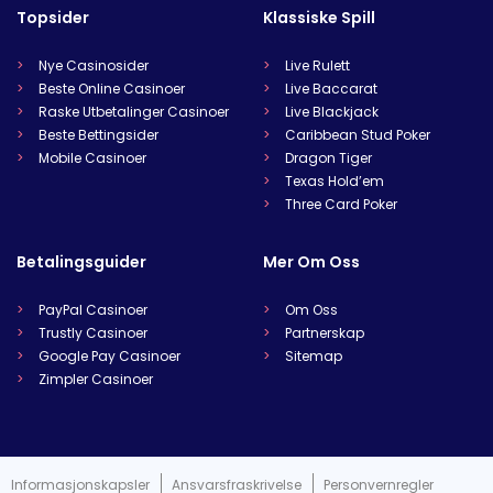
Topsider
Klassiske Spill
Nye Casinosider
Live Rulett
Beste Online Casinoer
Live Baccarat
Raske Utbetalinger Casinoer
Live Blackjack
Beste Bettingsider
Caribbean Stud Poker
Mobile Casinoer
Dragon Tiger
Texas Hold’em
Three Card Poker
Betalingsguider
Mer Om Oss
PayPal Casinoer
Om Oss
Trustly Casinoer
Partnerskap
Google Pay Casinoer
Sitemap
Zimpler Casinoer
Informasjonskapsler
Ansvarsfraskrivelse
Personvernregler