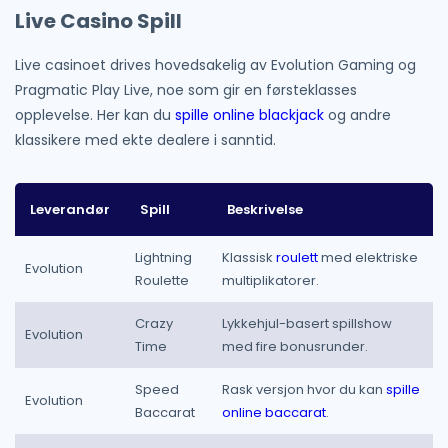
Live Casino Spill
Live casinoet drives hovedsakelig av Evolution Gaming og
Pragmatic Play Live, noe som gir en førsteklasses
opplevelse. Her kan du
spille online blackjack
og andre
klassikere med ekte dealere i sanntid.
Leverandør
Spill
Beskrivelse
Lightning
Klassisk
roulett
med elektriske
Evolution
Roulette
multiplikatorer.
Crazy
Lykkehjul-basert spillshow
Evolution
Time
med fire bonusrunder.
Speed
Rask versjon hvor du kan
spille
Evolution
Baccarat
online baccarat
.