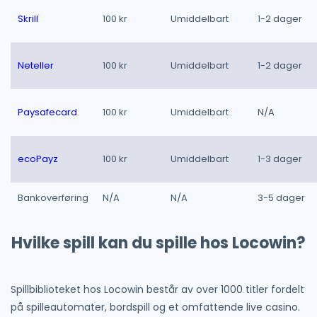
Skrill
100 kr
Umiddelbart
1-2 dager
Neteller
100 kr
Umiddelbart
1-2 dager
Paysafecard
100 kr
Umiddelbart
N/A
ecoPayz
100 kr
Umiddelbart
1-3 dager
Bankoverføring
N/A
N/A
3-5 dager
Hvilke spill kan du spille hos Locowin?
Spillbiblioteket hos Locowin består av over 1000 titler fordelt
på spilleautomater, bordspill og et omfattende live casino.