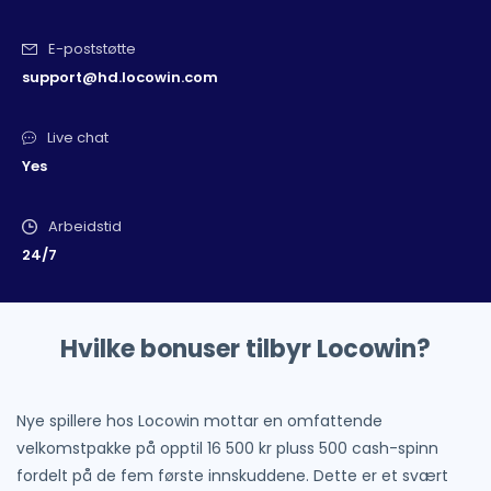
E-poststøtte
support@hd.locowin.com
Live chat
Yes
Arbeidstid
24/7
Hvilke bonuser tilbyr Locowin?
Nye spillere hos Locowin mottar en omfattende
velkomstpakke på opptil 16 500 kr pluss 500 cash-spinn
fordelt på de fem første innskuddene. Dette er et svært