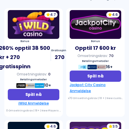
4.7
4.6
Bonus
Bonus
260% opptil 38 500
Opptil 17 600 kr
Gratisspinn
Omsetningskrav:
70
kr + 270
270
Betalingsmetoder
gratisspinn
16+
Omsetningskrav:
0
Spill nå
Betalingsmetoder
10+
Jackpot City Casino
Anmeldelse
Spill nå
x70 Omsetningskrav | 18 + | New customers only |
iWild Anmeldelse
0 Omsetningskrav | 18+ | New Players Only |
Vilkår og betingelser gjelder
4.6
3.5