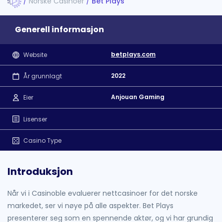
Norske Casinoer
Bet Plays
ulette
e of
Generell informasjon
e Gods
ulette
antum
betplays.com
Website
ulette
2022
År grunnlagt
Xtreme
htning
Anjouan Gaming
Eier
ulette
Lisenser
Casino Type
Introduksjon
Når vi i Casinoble evaluerer nettcasinoer for det norske
markedet, ser vi nøye på alle aspekter. Bet Plays
presenterer seg som en spennende aktør, og vi har grundig