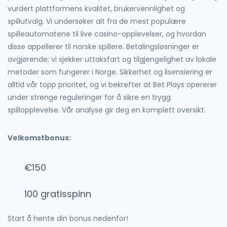
vurdert plattformens kvalitet, brukervennlighet og
spillutvalg. Vi undersøker alt fra de mest populære
spilleautomatene til live casino-opplevelser, og hvordan
disse appellerer til norske spillere. Betalingsløsninger er
avgjørende; vi sjekker uttaksfart og tilgjengelighet av lokale
metoder som fungerer i Norge. Sikkerhet og lisensiering er
alltid vår topp prioritet, og vi bekrefter at Bet Plays opererer
under strenge reguleringer for å sikre en trygg
spillopplevelse. Vår analyse gir deg en komplett oversikt.
Velkomstbonus:
€150
100 gratisspinn
Start å hente din bonus nedenfor!