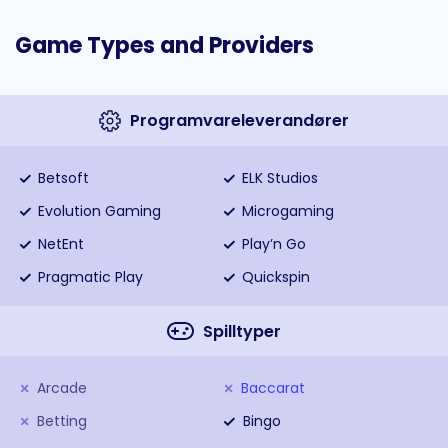
Game Types and Providers
Programvareleverandører
Betsoft
ELK Studios
Evolution Gaming
Microgaming
NetEnt
Play’n Go
Pragmatic Play
Quickspin
Spilltyper
Arcade
Baccarat
Betting
Bingo