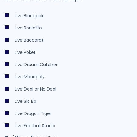
Live Blackjack
Live Roulette
Live Baccarat
Live Poker
Live Dream Catcher
Live Monopoly
Live Deal or No Deal
Live Sic Bo
Live Dragon Tiger
Live Football Studio