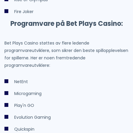
Fire Joker
Programvare på Bet Plays Casino:
Bet Plays Casino støttes av flere ledende
programvareutviklere, som sikrer den beste spillopplevelsen
for spillerne. Her er noen fremtredende
programvareutviklere:
NetEnt
Microgaming
Play'n GO
Evolution Gaming
Quickspin