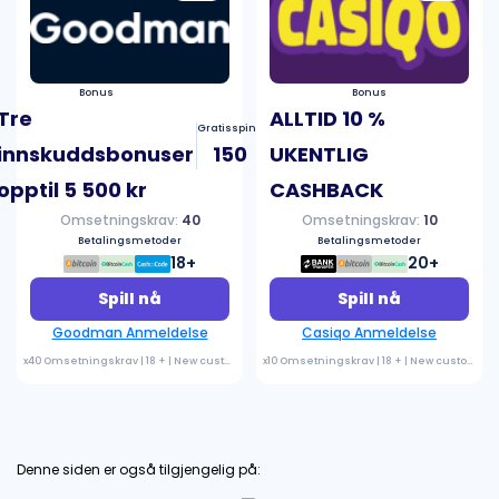
Bonus
Bonus
Tre
ALLTID 10 %
Gratisspinn
innskuddsbonuser
150
UKENTLIG
opptil 5 500 kr
CASHBACK
Omsetningskrav:
40
Omsetningskrav:
10
Betalingsmetoder
Betalingsmetoder
18+
20+
Spill nå
Spill nå
Goodman Anmeldelse
Casiqo Anmeldelse
x40 Omsetningskrav | 18 + | New customers only |
Vilkår og betingelser gjelder
x10 Omsetningskrav | 18 + | New customers only |
Denne siden er også tilgjengelig på: