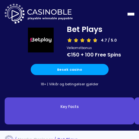
Bet Plays
4.7 / 5.0
akeranmeldelser
Velkomstbonus
€150 + 100 Free Spins
ttspill
t
ay
Besøk casino
read
r
t
et
18+ |
Vilkår og betingelser gjelder
Vær
ulette
taza
d
ga Fire
Oppmerksom
t
aze
Key Facts
egas
t
Ansvarlig
ulette
Pengespill
htning
ulette
ky Ball