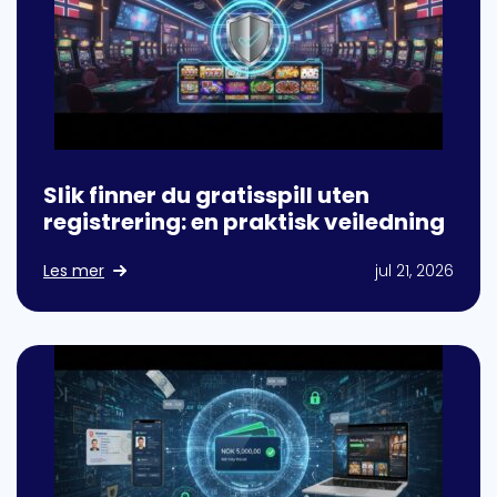
Slik finner du gratisspill uten
registrering: en praktisk veiledning
Les mer
jul 21, 2026