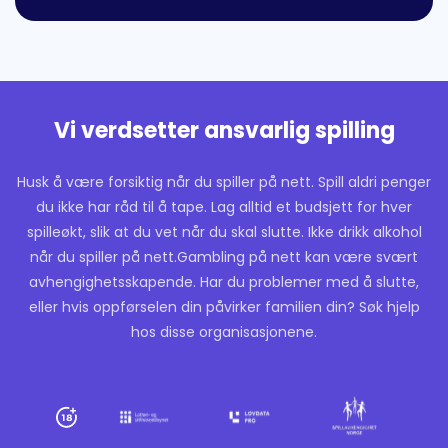
Vi verdsetter ansvarlig spilling
Husk å være forsiktig når du spiller på nett. Spill aldri penger
du ikke har råd til å tape. Lag alltid et budsjett for hver
spilleøkt, slik at du vet når du skal slutte. Ikke drikk alkohol
når du spiller på nett.Gambling på nett kan være svært
avhengighetsskapende. Har du problemer med å slutte,
eller hvis oppførselen din påvirker familien din? Søk hjelp
hos disse organisasjonene.