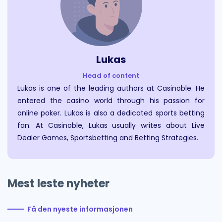
Lukas
Head of content
Lukas is one of the leading authors at Casinoble. He
entered the casino world through his passion for
online poker. Lukas is also a dedicated sports betting
fan. At Casinoble, Lukas usually writes about Live
Dealer Games, Sportsbetting and Betting Strategies.
Mest leste nyheter
Få den nyeste informasjonen