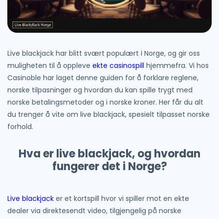
ulette
e of
e Gods
ulette
antum
Live blackjack har blitt svært populært i Norge, og gir oss
ulette
muligheten til å oppleve
ekte casinospill
hjemmefra. Vi hos
Xtreme
Casinoble har laget denne guiden for å forklare reglene,
htning
norske tilpasninger og hvordan du kan spille trygt med
ulette
norske betalingsmetoder og i norske kroner. Her får du alt
du trenger å vite om live blackjack, spesielt tilpasset norske
forhold.
Hva er live blackjack, og hvordan
fungerer det i Norge?
Live blackjack
er et kortspill hvor vi spiller mot en ekte
dealer via direktesendt video, tilgjengelig på norske