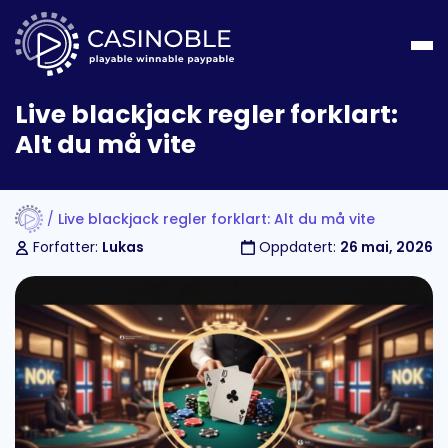
Live blackjack regler forklart:
Alt du må vite
akeranmeldelser
ttspill
t
Live blackjack regler forklart: Alt du må vite
ay
read
Forfatter:
Lukas
Oppdatert:
26 mai, 2026
r
t
et
Vær
ulette
taza
d
ga Fire
Oppmerksom
t
aze
egas
t
Ansvarlig
ulette
Pengespill
htning
ulette
ky Ball