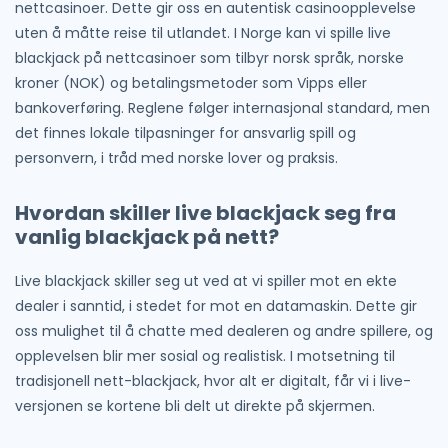
nettcasinoer. Dette gir oss en autentisk casinoopplevelse
uten å måtte reise til utlandet. I Norge kan vi spille live
blackjack på nettcasinoer som tilbyr norsk språk, norske
kroner (NOK) og betalingsmetoder som Vipps eller
bankoverføring. Reglene følger internasjonal standard, men
det finnes lokale tilpasninger for ansvarlig spill og
personvern, i tråd med norske lover og praksis.
Hvordan skiller live blackjack seg fra
vanlig blackjack på nett?
Live blackjack skiller seg ut ved at vi spiller mot en ekte
dealer i sanntid, i stedet for mot en datamaskin. Dette gir
oss mulighet til å chatte med dealeren og andre spillere, og
opplevelsen blir mer sosial og realistisk. I motsetning til
tradisjonell nett-blackjack, hvor alt er digitalt, får vi i live-
versjonen se kortene bli delt ut direkte på skjermen.