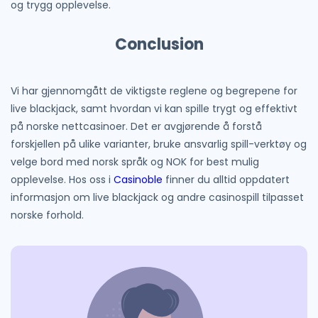
og trygg opplevelse.
Conclusion
Vi har gjennomgått de viktigste reglene og begrepene for
live blackjack, samt hvordan vi kan spille trygt og effektivt
på norske nettcasinoer. Det er avgjørende å forstå
forskjellen på ulike varianter, bruke ansvarlig spill-verktøy og
velge bord med norsk språk og NOK for best mulig
opplevelse. Hos oss i
Casinoble
finner du alltid oppdatert
informasjon om live blackjack og andre casinospill tilpasset
norske forhold.