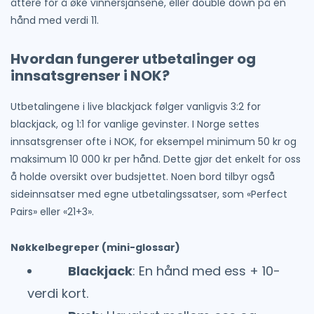
åttere for å øke vinnersjansene, eller double down på en
hånd med verdi 11.
Hvordan fungerer utbetalinger og
innsatsgrenser i NOK?
Utbetalingene i live blackjack følger vanligvis 3:2 for
blackjack, og 1:1 for vanlige gevinster. I Norge settes
innsatsgrenser ofte i NOK, for eksempel minimum 50 kr og
maksimum 10 000 kr per hånd. Dette gjør det enkelt for oss
å holde oversikt over budsjettet. Noen bord tilbyr også
sideinnsatser med egne utbetalingssatser, som «Perfect
Pairs» eller «21+3».
Nøkkelbegreper (mini-glossar)
Blackjack
: En hånd med ess + 10-
verdi kort.