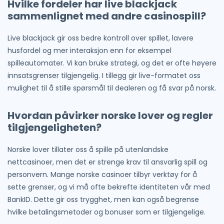
Hvilke fordeler har live blackjack
sammenlignet med andre casinospill?
Live blackjack gir oss bedre kontroll over spillet, lavere
husfordel og mer interaksjon enn for eksempel
spilleautomater. Vi kan bruke strategi, og det er ofte høyere
innsatsgrenser tilgjengelig. I tillegg gir live-formatet oss
mulighet til å stille spørsmål til dealeren og få svar på norsk.
Hvordan påvirker norske lover og regler
tilgjengeligheten?
Norske lover tillater oss å spille på utenlandske
nettcasinoer, men det er strenge krav til ansvarlig spill og
personvern. Mange norske casinoer tilbyr verktøy for å
sette grenser, og vi må ofte bekrefte identiteten vår med
BankID. Dette gir oss trygghet, men kan også begrense
hvilke betalingsmetoder og bonuser som er tilgjengelige.