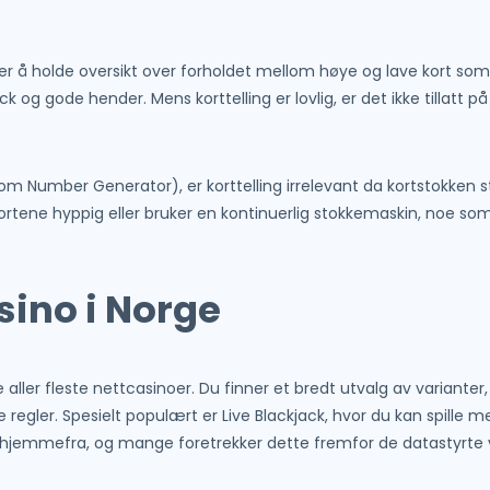
øker å holde oversikt over forholdet mellom høye og lave kort som e
 og gode hender. Mens korttelling er lovlig, er det ikke tillatt på ca
ndom Number Generator), er korttelling irrelevant da kortstokken 
ortene hyppig eller bruker en kontinuerlig stokkemaskin, noe som 
sino i Norge
de aller fleste nettcasinoer. Du finner et bredt utvalg av varianter
gler. Spesielt populært er Live Blackjack, hvor du kan spille med
e hjemmefra, og mange foretrekker dette fremfor de datastyrte 