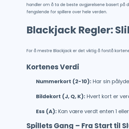
handler om å ta de beste avgjørelsene basert på d
fengslende for spillere over hele verden.
Blackjack Regler: Sli
For å mestre Blackjack er det viktig å forstå korten
Kortenes Verdi
Nummerkort (2-10):
Har sin pålyde
Bildekort (J, Q, K):
Hvert kort er ver
Ess (A):
Kan være verdt enten 1 elle
Spillets Gang – Fra Start til S