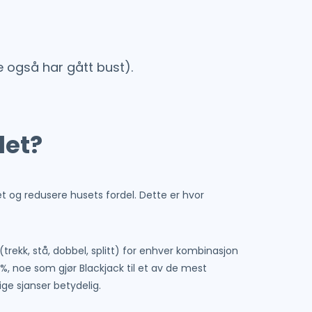
e også har gått bust).
let?
let og redusere husets fordel. Dette er hvor
rekk, stå, dobbel, splitt) for enhver kombinasjon
%, noe som gjør Blackjack til et av de mest
ige sjanser betydelig.