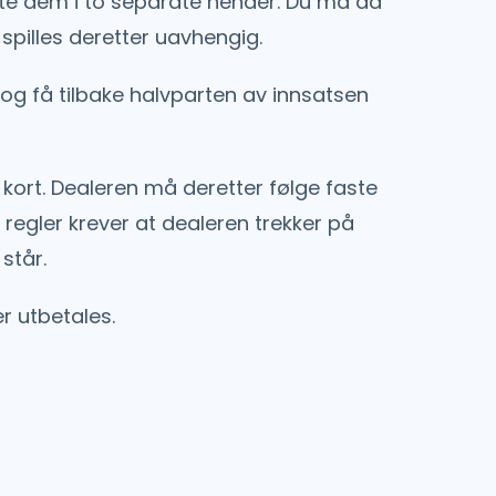
itte dem i to separate hender. Du må da
spilles deretter uavhengig.
n og få tilbake halvparten av innsatsen
te kort. Dealeren må deretter følge faste
n regler krever at dealeren trekker på
står.
r utbetales.