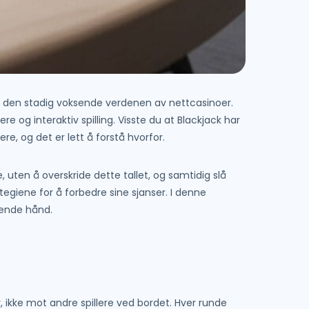
 i den stadig voksende verdenen av nettcasinoer.
e og interaktiv spilling. Visste du at Blackjack har
ere, og det er lett å forstå hvorfor.
en å overskride dette tallet, og samtidig slå
egiene for å forbedre sine sjanser. I denne
nende hånd.
r, ikke mot andre spillere ved bordet. Hver runde