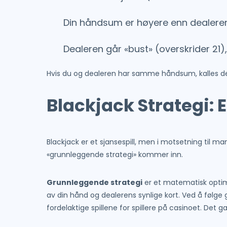
Din håndsum er høyere enn dealerens
Dealeren går «bust» (overskrider 21
Hvis du og dealeren har samme håndsum, kalles det 
Blackjack Strategi: E
Blackjack er et sjansespill, men i motsetning til ma
«grunnleggende strategi» kommer inn.
Grunnleggende strategi
er et matematisk optima
av din hånd og dealerens synlige kort. Ved å følge 
fordelaktige spillene for spillere på casinoet. Det 