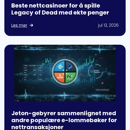
Beste nettcasinoer for å spille
Legacy of Dead med ekte penger
Les mer
jul 13, 2026
Jeton-gebyrer sammenlignet med
andre populære e-lommebøker for
nettransaksjoner