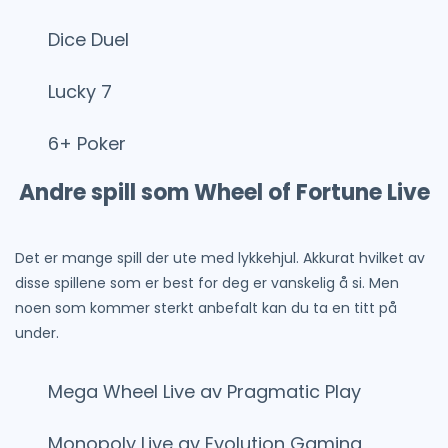
Dice Duel
Lucky 7
6+ Poker
Andre spill som Wheel of Fortune Live
Det er mange spill der ute med lykkehjul. Akkurat hvilket av
disse spillene som er best for deg er vanskelig å si. Men
noen som kommer sterkt anbefalt kan du ta en titt på
under.
Mega Wheel Live av Pragmatic Play
Monopoly Live av Evolution Gaming