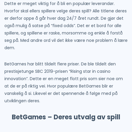
Dette er meget viktig for å bli en populær leverandør.
Hvorfor skal ellers spillere velge deres spill? Alle titlene deres
er derfor oppe å går hver dag 24/7 året rundt. De gjør det
også mulig å satse på “fixed odds”. Det er et bord for alle
spillere, og spillene er raske, morsomme og enkle å forstå
seg på. Med andre ord vil det ikke være noe problem å lære
dem.
BetGames har blitt tildelt flere priser. De ble tildelt den
prestisjetunge SBC 2019-prisen “Rising star in casino
innovation”. Dette er en meget flott pris som sier noe om
at de er på riktig vei. Hvor populære BetGames blir er
vanskelig å si. Likevel er det spennende å følge med på
utviklingen deres.
BetGames – Deres utvalg av spill