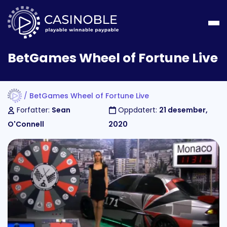
BetGames Wheel of Fortune Live
akeranmeldelser
ttspill
BetGames Wheel of Fortune Live
t
Forfatter:
Sean
Oppdatert:
21 desember,
ay
read
O'Connell
2020
r
t
et
Vær
ulette
taza
d
ga Fire
Oppmerksom
t
aze
egas
t
Ansvarlig
ulette
Pengespill
htning
ulette
ky Ball