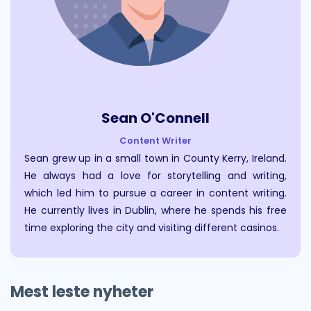
Sean O'Connell
Content Writer
Sean grew up in a small town in County Kerry, Ireland.
He always had a love for storytelling and writing,
which led him to pursue a career in content writing.
He currently lives in Dublin, where he spends his free
time exploring the city and visiting different casinos.
Mest leste nyheter