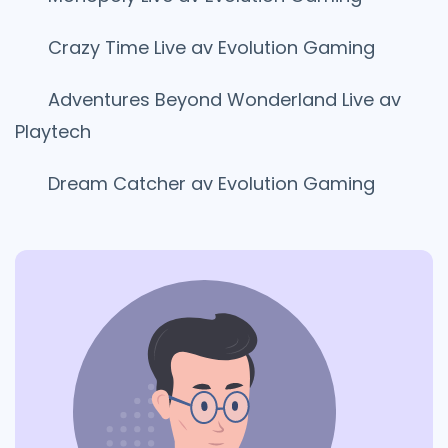
Crazy Time Live av Evolution Gaming
Adventures Beyond Wonderland Live av
Playtech
Dream Catcher av Evolution Gaming