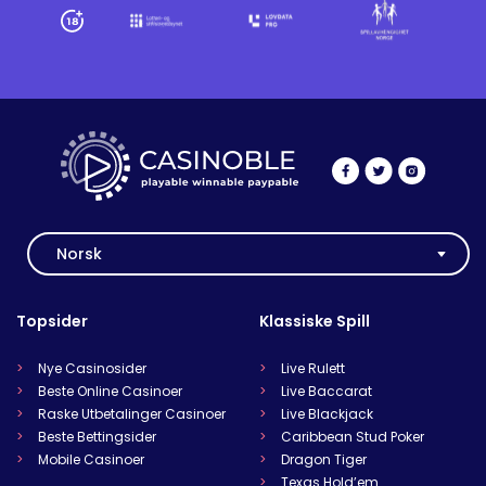
Norsk
Topsider
Klassiske Spill
Nye Casinosider
Live Rulett
Beste Online Casinoer
Live Baccarat
Raske Utbetalinger Casinoer
Live Blackjack
Beste Bettingsider
Caribbean Stud Poker
Mobile Casinoer
Dragon Tiger
Texas Hold’em