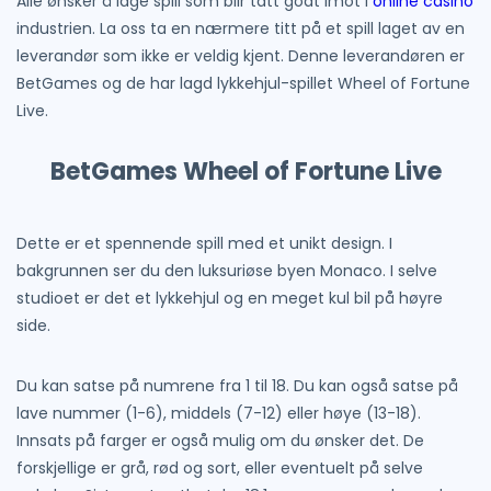
Alle ønsker å lage spill som blir tatt godt imot i
online casino
industrien. La oss ta en nærmere titt på et spill laget av en
leverandør som ikke er veldig kjent. Denne leverandøren er
BetGames og de har lagd lykkehjul-spillet Wheel of Fortune
Live.
BetGames Wheel of Fortune Live
Dette er et spennende spill med et unikt design. I
bakgrunnen ser du den luksuriøse byen Monaco. I selve
studioet er det et lykkehjul og en meget kul bil på høyre
side.
Du kan satse på numrene fra 1 til 18. Du kan også satse på
lave nummer (1-6), middels (7-12) eller høye (13-18).
Innsats på farger er også mulig om du ønsker det. De
forskjellige er grå, rød og sort, eller eventuelt på selve