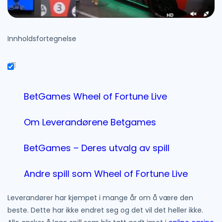
ulette
e of
e Gods
Innholdsfortegnelse
ulette
antum
ulette
Xtreme
htning
BetGames Wheel of Fortune Live
ulette
Om Leverandørene Betgames
BetGames – Deres utvalg av spill
Andre spill som Wheel of Fortune Live
Leverandører har kjempet i mange år om å være den
beste. Dette har ikke endret seg og det vil det heller ikke.