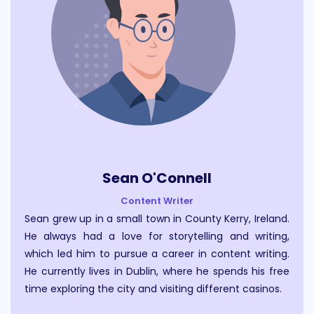
Sean O'Connell
Content Writer
Sean grew up in a small town in County Kerry, Ireland.
He always had a love for storytelling and writing,
which led him to pursue a career in content writing.
He currently lives in Dublin, where he spends his free
time exploring the city and visiting different casinos.