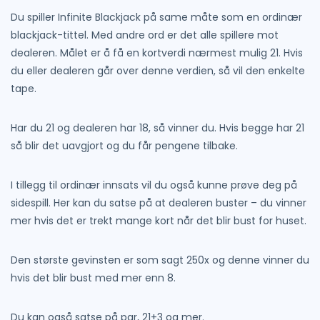
Du spiller Infinite Blackjack på same måte som en ordinær
blackjack-tittel. Med andre ord er det alle spillere mot
dealeren. Målet er å få en kortverdi nærmest mulig 21. Hvis
du eller dealeren går over denne verdien, så vil den enkelte
tape.
Har du 21 og dealeren har 18, så vinner du. Hvis begge har 21
så blir det uavgjort og du får pengene tilbake.
I tillegg til ordinær innsats vil du også kunne prøve deg på
sidespill. Her kan du satse på at dealeren buster – du vinner
mer hvis det er trekt mange kort når det blir bust for huset.
Den største gevinsten er som sagt 250x og denne vinner du
hvis det blir bust med mer enn 8.
Du kan også satse på par, 21+3 og mer.