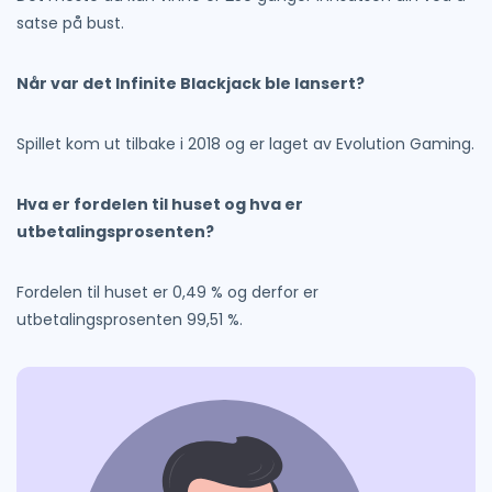
satse på bust.
Når var det Infinite Blackjack ble lansert?
Spillet kom ut tilbake i 2018 og er laget av Evolution Gaming.
Hva er fordelen til huset og hva er
utbetalingsprosenten?
Fordelen til huset er 0,49 % og derfor er
utbetalingsprosenten 99,51 %.