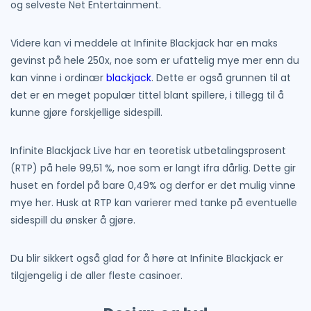
og selveste Net Entertainment.
Videre kan vi meddele at Infinite Blackjack har en maks
gevinst på hele 250x, noe som er ufattelig mye mer enn du
kan vinne i ordinær
blackjack
. Dette er også grunnen til at
det er en meget populær tittel blant spillere, i tillegg til å
kunne gjøre forskjellige sidespill.
Infinite Blackjack Live har en teoretisk utbetalingsprosent
(RTP) på hele 99,51 %, noe som er langt ifra dårlig. Dette gir
huset en fordel på bare 0,49% og derfor er det mulig vinne
mye her. Husk at RTP kan varierer med tanke på eventuelle
sidespill du ønsker å gjøre.
Du blir sikkert også glad for å høre at Infinite Blackjack er
tilgjengelig i de aller fleste casinoer.