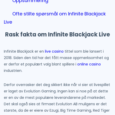
Oppsummering
Ofte stilte spørsmål om Infinite Blackjack
Live
Rask fakta om Infinite Blackjack Live
Infinite Blackjack er en
live casino
tittel som ble lansert i
2018. Siden den tid har det fått masse oppmerksomhet og
er derfor et populært valg blant spillere i
online casino
industrien.
Derfor overrasker det deg sikkert ikke når vi sier at livespillet
er laget av Evolution Gaming. Ingen kan si noe på at dette
er en av de mest populære leverandørene på markedet.
Det skal også sies at firmaet Evolution AB muligens er det
største, da de er eiere av Ezugi, Big Time Gaming, Red Tiger