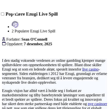
2 Populære Ezugi Live Spill
2 Populære Ezugi Live Spill
Casinoer
Omtaler
Forfatter:
Sean O'Connell
Sportsbetting
eSport
Bookmakeranmeldelser
Nye Casinoer
Dunder
Oppdatert:
7 desember, 2025
Beste
Omtale
Beste
Live
Roulettspill
Basketball
Call of
22Bet
Nettcasinoer
Jackpot
Spilleautomater
Casinospill
Boksing
Duty
Betway
Mobile
City
Kortbetaling
Wallets
Spread Bet
Fotball
CS GO
iBet
Casinoer
Omtale
Bonustyper
Casinoer
Casinoer
Roulette
Gates of
Live
Formel 1
Dota 2
PowBet
I den stadig voksende verdenen av online gambling kjemper mange
Casinoer med
Lucky
Kredittkort
Apple Pay
Mega Fire
Om Oss
Olympus 1000
Viktige Sider
med
Monopoly
Uten
Vær
Golf
Norway
Sportaza
spillutviklere om oppmerksomheten til spillere. Blant disse skiller
Raske Uttak
Days
Mastercard
Google Pay
Blaze
Big Bass
Cashback
Live Crazy
Ishockey
Gratisspinn
League of
Innskudd
20Bet
Oppmerksom
Laveste
Omtale
Ezugi seg ut som en ledende aktør, spesielt innenfor
live casino
-
VISA
PayPal
Roulette
Splash
Gratisspill
Time
Tennis
Om oss
Informasjonskapsler
Legends
LeoVegas
Innskudds
RIZK
segmentet. Siden etableringen i 2012 har Ezugi, grunnlagt av erfarne
Paysafecard
Skrill
Lightning
Madame
Gratisspinn
Big Bass
UFC
Kontakt
Ansvarsfraskrivelse
Overwatch
The Club
Jackpot
Ansvarlig
Casinoer
Omtale
Neosurf
MuchBetter
veteraner fra bransjen, dedikert seg til å levere engasjerende og
Roulette
Destiny
Innskuddsfri
Bonanza
Oss
Personvernregler
Starcraft 2
House
City
Pengespill
Spilleautomater
Spin
Norge
Zimpler
nyskapende live dealer-opplevelser.
Lucky
Gates of
Megaways
Partnerskap
Vilkår og
Wildz
Casino
Casino
Norge
Ball
Olympus
Great
Nyheter
betingelser
SpinAway
21
Omtale
EcoPayz
Roulette
Ezugis visjon har alltid vært å holde seg i forkant av
Sugar Rush
Rhino
NY Spins
Casino
Caxino
Norge
Age of the
1000
Megaways
markedstrendene og tilby banebrytende løsninger som appellerer til
21.com
Vulkan
Omtale
Neteller
Gods
Sweet Bonanza
Live Spin
et bredt spekter av spillere. Deres fokus på kvalitet og innovasjon
Captain
Vegas
Astropay
Roulette
Sugar Rush
a Win
Spins
har sikret dem sterke partnerskap med både etablerte og
nye casinoer
Trustly
Quantum
The Dog
Who
Cookie
på nett, noe som gjør spillene deres lett tilgjengelige for et globalt