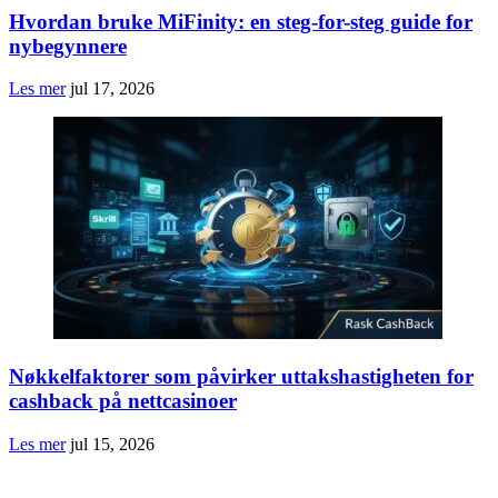
Hvordan bruke MiFinity: en steg-for-steg guide for
nybegynnere
Les mer
jul 17, 2026
Nøkkelfaktorer som påvirker uttakshastigheten for
cashback på nettcasinoer
Les mer
jul 15, 2026