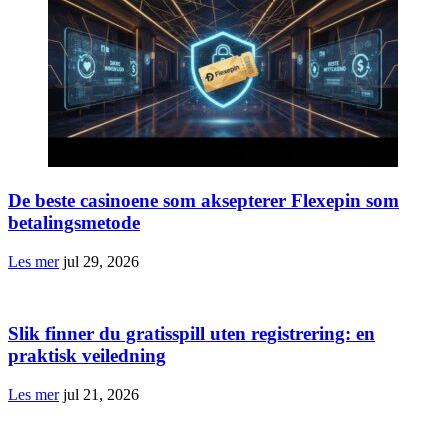
De beste casinoene som aksepterer Flexepin som
betalingsmetode
Les mer
jul 29, 2026
Slik finner du gratisspill uten registrering: en
praktisk veiledning
Les mer
jul 21, 2026