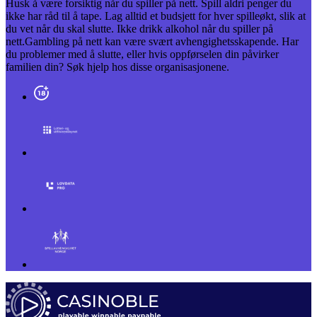
Husk å være forsiktig når du spiller på nett. Spill aldri penger du
ikke har råd til å tape. Lag alltid et budsjett for hver spilleøkt, slik at
du vet når du skal slutte. Ikke drikk alkohol når du spiller på
nett.Gambling på nett kan være svært avhengighetsskapende. Har
du problemer med å slutte, eller hvis oppførselen din påvirker
familien din? Søk hjelp hos disse organisasjonene.