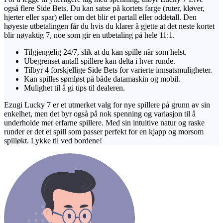
også flere Side Bets. Du kan satse på kortets farge (ruter, kløver,
hjerter eller spar) eller om det blir et partall eller oddetall. Den
høyeste utbetalingen får du hvis du klarer å gjette at det neste kortet
blir nøyaktig 7, noe som gir en utbetaling på hele 11:1.
Tilgjengelig 24/7, slik at du kan spille når som helst.
Ubegrenset antall spillere kan delta i hver runde.
Tilbyr 4 forskjellige Side Bets for varierte innsatsmuligheter.
Kan spilles sømløst på både datamaskin og mobil.
Mulighet til å gi tips til dealeren.
Ezugi Lucky 7 er et utmerket valg for nye spillere på grunn av sin
enkelhet, men det byr også på nok spenning og variasjon til å
underholde mer erfarne spillere. Med sin intuitive natur og raske
runder er det et spill som passer perfekt for en kjapp og morsom
spilløkt. Lykke til ved bordene!