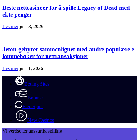
Beste nettcasinoer for å spille Legacy of Dead med
ekte penger
Les mer
jul 13, 2026
Jeton-gebyrer sammenlignet med andre populære e-
lommebøker for nettransaksjoner
Les mer
jul 11, 2026
Betting Sites
Bonuses
Free Spins
New Casinos
Vi verdsetter ansvarlig spilling