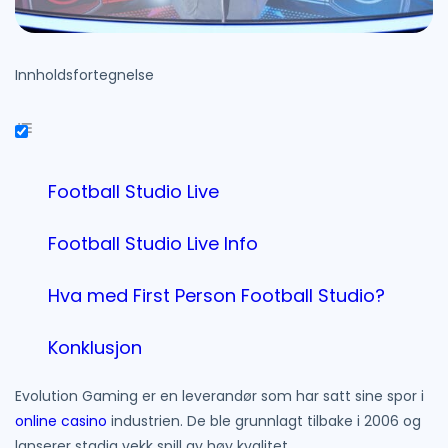
ulette
e of
e Gods
Innholdsfortegnelse
ulette
antum
ulette
Xtreme
htning
Football Studio Live
ulette
Football Studio Live Info
Hva med First Person Football Studio?
Konklusjon
Evolution Gaming er en leverandør som har satt sine spor i
online casino
industrien. De ble grunnlagt tilbake i 2006 og
lanserer stadig vekk spill av høy kvalitet.