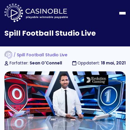
Spill Football Studio Live
akeranmeldelser
ttspill
Spill Football Studio Live
t
Forfatter:
Sean O'Connell
Oppdatert:
18 mai, 2021
ay
read
r
t
et
Vær
ulette
taza
d
ga Fire
Oppmerksom
t
aze
egas
t
Ansvarlig
ulette
Pengespill
htning
ulette
ky Ball