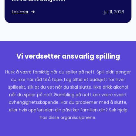
Les mer
jul 11, 2026
Vi verdsetter ansvarlig spilling
Husk å være forsiktig når du spiller på nett. Spill aldri penger
du ikke har råd til å tape. Lag alltid et budsjett for hver
spilleøkt, slik at du vet når du skal slutte. Ikke drikk alkohol
når du spiller på nett.Gambling på nett kan være svært
avhengighetsskapende. Har du problemer med å slutte,
eller hvis oppførselen din påvirker familien din? Søk hjelp
hos disse organisasjonene.