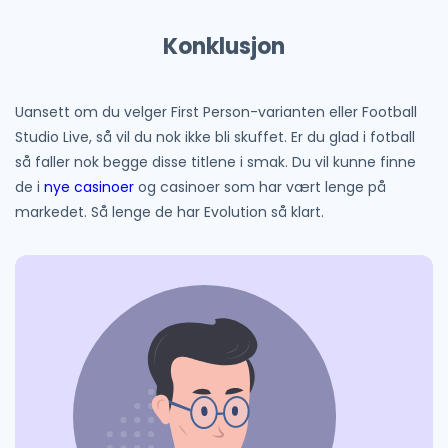
Konklusjon
Uansett om du velger First Person-varianten eller Football
Studio Live, så vil du nok ikke bli skuffet. Er du glad i fotball
så faller nok begge disse titlene i smak. Du vil kunne finne
de i
nye casinoer
og casinoer som har vært lenge på
markedet. Så lenge de har Evolution så klart.