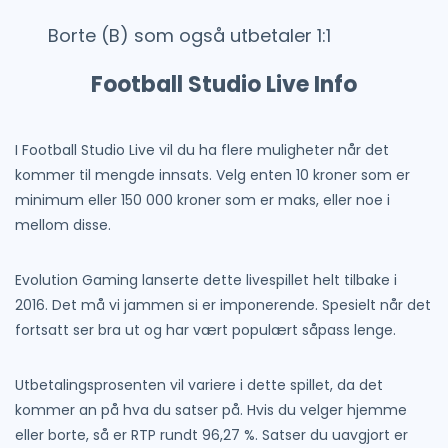
Borte (B) som også utbetaler 1:1
Football Studio Live Info
I Football Studio Live vil du ha flere muligheter når det
kommer til mengde innsats. Velg enten 10 kroner som er
minimum eller 150 000 kroner som er maks, eller noe i
mellom disse.
Evolution Gaming lanserte dette livespillet helt tilbake i
2016. Det må vi jammen si er imponerende. Spesielt når det
fortsatt ser bra ut og har vært populært såpass lenge.
Utbetalingsprosenten vil variere i dette spillet, da det
kommer an på hva du satser på. Hvis du velger hjemme
eller borte, så er RTP rundt 96,27 %. Satser du uavgjort er