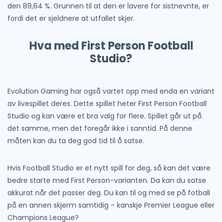
den 89,64 %. Grunnen til at den er lavere for sistnevnte, er
fordi det er sjeldnere at utfallet skjer.
Hva med First Person Football
Studio?
Evolution Gaming har også vartet opp med enda en variant
av livespillet deres. Dette spillet heter First Person Football
Studio og kan være et bra valg for flere. Spillet går ut på
det samme, men det foregår ikke i sanntid. På denne
måten kan du ta deg god tid til å satse.
Hvis Football Studio er et nytt spill for deg, så kan det være
bedre starte med First Person-varianten. Da kan du satse
akkurat når det passer deg. Du kan til og med se på fotball
på en annen skjerm samtidig – kanskje Premier League eller
Champions League?