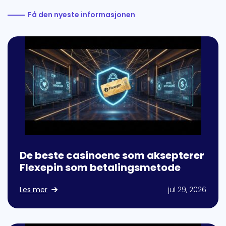
Få den nyeste informasjonen
De beste casinoene som aksepterer
Flexepin som betalingsmetode
Les mer
jul 29, 2026