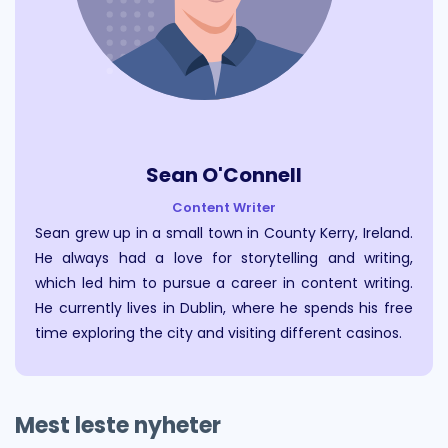
Sean O'Connell
Content Writer
Sean grew up in a small town in County Kerry, Ireland.
He always had a love for storytelling and writing,
which led him to pursue a career in content writing.
He currently lives in Dublin, where he spends his free
time exploring the city and visiting different casinos.
Mest leste nyheter