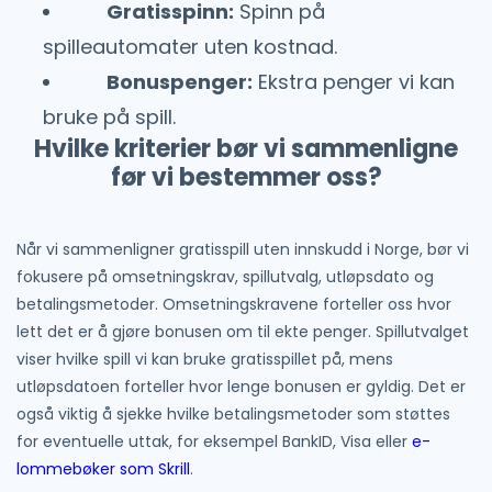
Gratisspinn:
Spinn på
spilleautomater uten kostnad.
Bonuspenger:
Ekstra penger vi kan
bruke på spill.
Hvilke kriterier bør vi sammenligne
før vi bestemmer oss?
Når vi sammenligner gratisspill uten innskudd i Norge, bør vi
fokusere på omsetningskrav, spillutvalg, utløpsdato og
betalingsmetoder. Omsetningskravene forteller oss hvor
lett det er å gjøre bonusen om til ekte penger. Spillutvalget
viser hvilke spill vi kan bruke gratisspillet på, mens
utløpsdatoen forteller hvor lenge bonusen er gyldig. Det er
også viktig å sjekke hvilke betalingsmetoder som støttes
for eventuelle uttak, for eksempel BankID, Visa eller
e-
lommebøker som Skrill
.