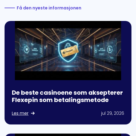
Få den nyeste informasjonen
De beste casinoene som aksepterer
Flexepin som betalingsmetode
Les mer
jul 29, 2026