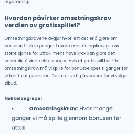
registrering.
Hvordan påvirker omsetningskrav
verdien av gratisspillet?
Omsetningskravene avgjør hvor lett det er å gjøre om
bonusen til ekte penger. Lavere omsetningskrav gir oss
større sjanse for uttak, mens høye krav kan gjøre det
vanskelig å vinne ekte penger. Hvis et gratisspill har 10x
omsetningskrav, må vi spille for bonusbeløpet ti ganger før
vi kan ta ut gevinsten. Dette er viktig å vurdere før vi velger
tilbud.
Nøkkelbegreper
Omsetningskrav:
Hvor mange
ganger vi må spille gjennom bonusen før
uttak.