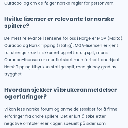
Curacao, og om de følger norske regler for personvern.
Hvilke lisenser er relevante for norske
spillere?
De mest relevante lisensene for oss i Norge er MGA (Malta),
Curacao og Norsk Tipping (statlig). MGA-lisensen er kjent
for strenge krav til sikkerhet og rettferdig spill, mens
Curacao-lisensen er mer fleksibel, men fortsatt anerkjent.
Norsk Tipping tilbyr kun statlige spill, men gir høy grad av
trygghet.
Hvordan sjekker vi brukeranmeldelser
og erfaringer?
Vi kan lese norske forum og anmeldelsessider for å finne
erfaringer fra andre spillere. Det er lurt å søke etter
negative omtaler eller klager, spesielt på sider som