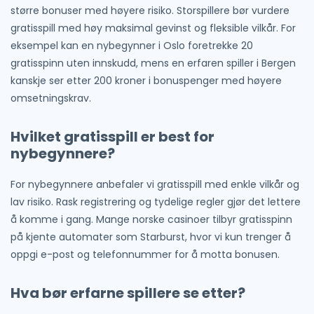
større bonuser med høyere risiko. Storspillere bør vurdere
gratisspill med høy maksimal gevinst og fleksible vilkår. For
eksempel kan en nybegynner i Oslo foretrekke 20
gratisspinn uten innskudd, mens en erfaren spiller i Bergen
kanskje ser etter 200 kroner i bonuspenger med høyere
omsetningskrav.
Hvilket gratisspill er best for
nybegynnere?
For nybegynnere anbefaler vi gratisspill med enkle vilkår og
lav risiko. Rask registrering og tydelige regler gjør det lettere
å komme i gang. Mange norske casinoer tilbyr gratisspinn
på kjente automater som Starburst, hvor vi kun trenger å
oppgi e-post og telefonnummer for å motta bonusen.
Hva bør erfarne spillere se etter?