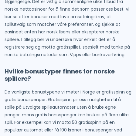
tilgjengelige. Det er viktig å sammenligne ulike tilbud fra
norske nettcasinoer for å finne det som passer oss best. Vi
bør se etter bonuser med lave omsetningskrav, et
spillutvalg som matcher våre preferanser, og sjekke at
casinoet enten har norsk lisens eller aksepterer norske
spillere. I tillegg bør vi undersøke hvor enkelt det er å
registrere seg og motta gratisspillet, spesielt med tanke på
norske betalingsmetoder som Vipps eller bankoverføring.
Hvilke bonustyper finnes for norske
spillere?
De vanligste bonustypene vi møter i Norge er gratisspinn og
gratis bonuspenger. Gratisspinn gir oss muligheten til å
spille på utvalgte spilleautomater uten å bruke egne
penger, mens gratis bonuspenger kan brukes på flere ulike
spill. For eksempel kan vi motta 50 gratisspinn på en
populær automat eller få 100 kroner i bonuspenger ved