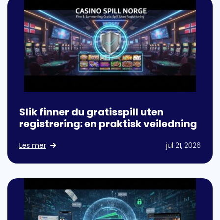
Slik finner du gratisspill uten
registrering: en praktisk veiledning
Les mer
jul 21, 2026