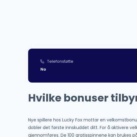
Telefonstøtte
No
Hvilke bonuser tilby
Nye spillere hos Lucky Fox mottar en velkomstbonus p
dobler det første innskuddet ditt. For å aktivere 
gjennomføres. De 100 gratisspinnene kan brukes p