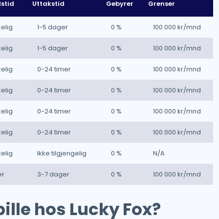
stid
Uttakstid
Gebyrer
Grenser
elig
1-5 dager
0 %
100 000 kr/mnd
elig
1-5 dager
0 %
100 000 kr/mnd
elig
0-24 timer
0 %
100 000 kr/mnd
elig
0-24 timer
0 %
100 000 kr/mnd
elig
0-24 timer
0 %
100 000 kr/mnd
elig
0-24 timer
0 %
100 000 kr/mnd
elig
Ikke tilgjengelig
0 %
N/A
er
3-7 dager
0 %
100 000 kr/mnd
pille hos Lucky Fox?