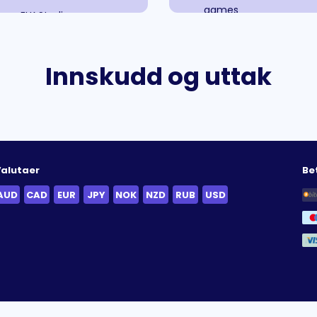
games
ELK Studios
Live dealer
Live
Evoplay
games
Sho
Entertainment
Innskudd og uttak
Others
Plink
gamevy
Scratch Cards
Scra
IronDog
Slingo
Slots
NetEnt
Texas Holdem
Vide
Nucleus Gaming
Valutaer
Be
Play’n Go
AUD
CAD
EUR
JPY
NOK
NZD
RUB
USD
Reel Play
Silverback Gaming
Tom Horn Gaming