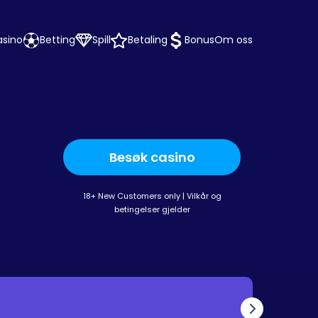
sino
Betting
Spill
Betaling
Bonus
Om oss
Besøk casino
18+ New Customers only |
Vilkår og
betingelser gjelder