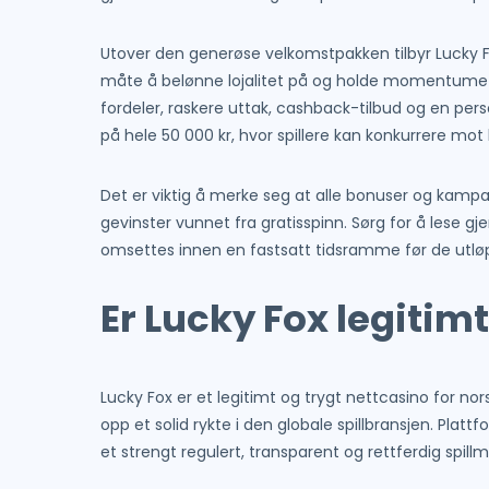
Utover den generøse velkomstpakken tilbyr Lucky Fo
måte å belønne lojalitet på og holde momentumet op
fordeler, raskere uttak, cashback-tilbud og en pe
på hele 50 000 kr, hvor spillere kan konkurrere mot 
Det er viktig å merke seg at alle bonuser og kamp
gevinster vunnet fra gratisspinn. Sørg for å lese 
omsettes innen en fastsatt tidsramme før de utlø
Er Lucky Fox legitimt
Lucky Fox er et legitimt og trygt nettcasino for nor
opp et solid rykte i den globale spillbransjen. Pl
et strengt regulert, transparent og rettferdig spillmi