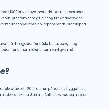
pptil 1000 kr ved nye innskudd. Dette er casinoets
ivt VIP-program som gir tilgang til skreddersydde
nettverksturneringer med en imponerende premiepott
ravet på 40x gjelder for både bonuspenger og
perioden for bonusmidlene, som vanligvis må
re?
et ble etablert i 2022 og har på kort tid bygget seg
ommission og Malta Gaming Authority, noe som sikrer