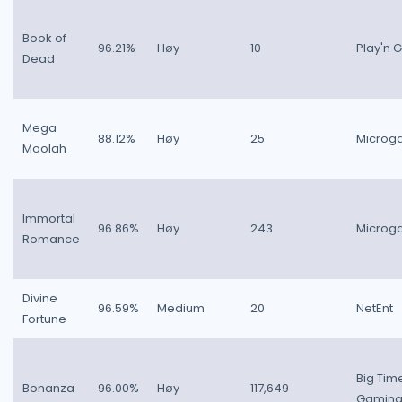
Book of
96.21%
Høy
10
Play'n 
Dead
Mega
88.12%
Høy
25
Microg
Moolah
Immortal
96.86%
Høy
243
Microg
Romance
Divine
96.59%
Medium
20
NetEnt
Fortune
Big Tim
Bonanza
96.00%
Høy
117,649
Gamin