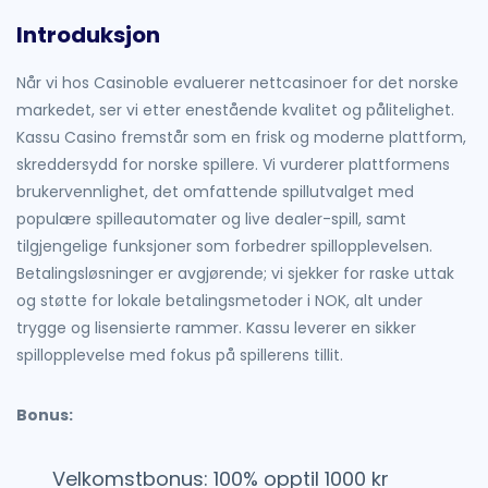
Introduksjon
Når vi hos Casinoble evaluerer nettcasinoer for det norske
markedet, ser vi etter enestående kvalitet og pålitelighet.
Kassu Casino fremstår som en frisk og moderne plattform,
skreddersydd for norske spillere. Vi vurderer plattformens
brukervennlighet, det omfattende spillutvalget med
populære spilleautomater og live dealer-spill, samt
tilgjengelige funksjoner som forbedrer spillopplevelsen.
Betalingsløsninger er avgjørende; vi sjekker for raske uttak
og støtte for lokale betalingsmetoder i NOK, alt under
trygge og lisensierte rammer. Kassu leverer en sikker
spillopplevelse med fokus på spillerens tillit.
Bonus:
Velkomstbonus: 100% opptil 1000 kr