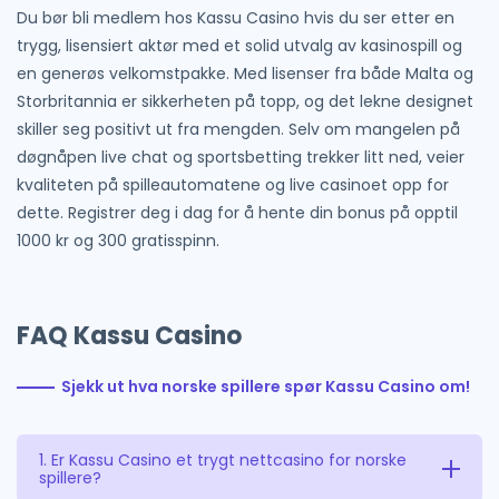
Du bør bli medlem hos Kassu Casino hvis du ser etter en
trygg, lisensiert aktør med et solid utvalg av kasinospill og
en generøs velkomstpakke. Med lisenser fra både Malta og
Storbritannia er sikkerheten på topp, og det lekne designet
skiller seg positivt ut fra mengden. Selv om mangelen på
døgnåpen live chat og sportsbetting trekker litt ned, veier
kvaliteten på spilleautomatene og live casinoet opp for
dette. Registrer deg i dag for å hente din bonus på opptil
1000 kr og 300 gratisspinn.
FAQ Kassu Casino
Sjekk ut hva norske spillere spør Kassu Casino om!
1. Er Kassu Casino et trygt nettcasino for norske
spillere?