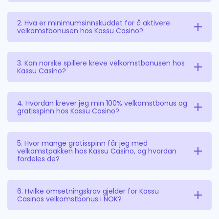
Ja, Kassu Casino er lisensiert av Malta Gaming
2. Hva er minimumsinnskuddet for å aktivere
velkomstbonusen hos Kassu Casino?
Authority (MGA), noe som garanterer et trygt og
rettferdig spillmiljø. De følger strenge regler for
Minimumsinnskuddet for å aktivere Kassu Casinos
3. Kan norske spillere kreve velkomstbonusen hos
databeskyttelse og ansvarlig spill for alle norske
Kassu Casino?
velkomstbonus på 100% opptil 1000 kr og 300
brukere.
gratisspinn er 100 NOK. Dette må gjøres i én enkelt
Ja, spillere bosatt i Norge er fullt kvalifisert til å kreve
4. Hvordan krever jeg min 100% velkomstbonus og
transaksjon for å kvalifisere.
gratisspinn hos Kassu Casino?
Kassu Casinos attraktive velkomstbonuspakke. Den
inkluderer 100% opptil 1000 kr og 300 gratisspinn ved
Du krever bonusen ved å gjøre et kvalifiserende
5. Hvor mange gratisspinn får jeg med
ditt første kvalifiserende innskudd.
velkomstpakken hos Kassu Casino, og hvordan
innskudd på minst 100 NOK. Sørg for å velge
fordeles de?
velkomstbonusen i kassen før du fullfører
transaksjonen, så krediteres den automatisk.
Du mottar totalt 300 gratisspinn. De første 30
6. Hvilke omsetningskrav gjelder for Kassu
Casinos velkomstbonus i NOK?
krediteres umiddelbart etter innskudd, og deretter
får du 30 spinn daglig i de neste ni dagene på