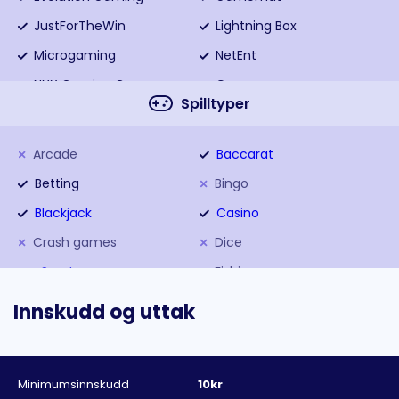
JustForTheWin
Lightning Box
Microgaming
NetEnt
NYX Gaming Group
Oryx
Spilltyper
Play’n Go
Pragmatic Play
Push Gaming
Quickspin
Arcade
Baccarat
Red Tiger
Skywind Group
Betting
Bingo
Yggdrasil
Blackjack
Casino
Crash games
Dice
eSports
Fishing
Instant Win
Jackpot
Innskudd og uttak
Jackpot games
Keno
Live Casino
Live Dealer
Minimumsinnskudd
10kr
Live dealer games
Live Game Show