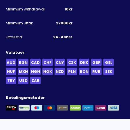
Lottery
Mine Games
Minimum withdrawal
10kr
Others
Plinko
Minimum uttak
22000kr
Poker
Roulette
Scratch Cards
Scratchcards
Uttakstid
24-48hrs
Shooting
Sic Bo
Valutaer
Slingo
Slots
AUD
BGN
CAD
CHF
CNY
CZK
DKK
GBP
GEL
Sports Betting
Table Games
HUF
MXN
NGN
NOK
NZD
PLN
RON
RUB
SEK
Texas Holdem
Video Poker
TRY
USD
ZAR
Video Slots
Betalingsmetoder