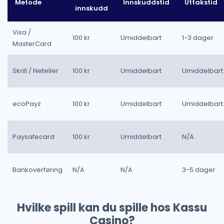
Metode
Innskuddstid
Uttakstid
innskudd
Visa /
100 kr
Umiddelbart
1-3 dager
MasterCard
Skrill / Neteller
100 kr
Umiddelbart
Umiddelbart
ecoPayz
100 kr
Umiddelbart
Umiddelbart
Paysafecard
100 kr
Umiddelbart
N/A
Bankoverføring
N/A
N/A
3-5 dager
Hvilke spill kan du spille hos Kassu
Casino?