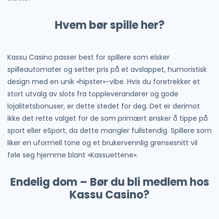
Hvem bør spille her?
Kassu Casino passer best for spillere som elsker
spilleautomater og setter pris på et avslappet, humoristisk
design med en unik «hipster»-vibe. Hvis du foretrekker et
stort utvalg av slots fra toppleverandører og gode
lojalitetsbonuser, er dette stedet for deg. Det er derimot
ikke det rette valget for de som primært ønsker å tippe på
sport eller eSport, da dette mangler fullstendig. Spillere som
liker en uformell tone og et brukervennlig grensesnitt vil
føle seg hjemme blant «Kassuettene».
Endelig dom – Bør du bli medlem hos
Kassu Casino?