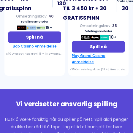
Gratisspin
130
gratisspinn
TIL 3 450 kr + 30
30
Omsetningskrav:
40
GRATISSPINN
Betalingsmetoder
Omsetningskrav:
35
19+
Betalingsmetoder
Spill nå
10+
Bob Casino Anmeldelse
Spill nå
x40 Omsetningskrav | 18 + | New customers only |
Vilkår og betingelser gjelder
Play Grand Casino
Anmeldelse
x35 Omsetningskrav | 18 + | New customers only |
Vi verdsetter ansvarlig spilling
Husk å være forsiktig når du spiller på nett. Spill aldri penger
du ikke har råd til å tape. Lag alltid et budsjett for hver