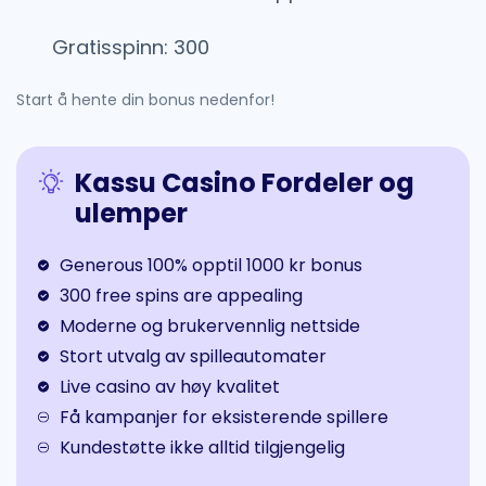
Gratisspinn: 300
Start å hente din bonus nedenfor!
Kassu Casino Fordeler og
ulemper
Generous 100% opptil 1000 kr bonus
300 free spins are appealing
Moderne og brukervennlig nettside
Stort utvalg av spilleautomater
Live casino av høy kvalitet
Få kampanjer for eksisterende spillere
Kundestøtte ikke alltid tilgjengelig