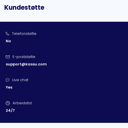
Kundestøtte
Telefonstøtte
No
E-poststøtte
support@kassu.com
Live chat
Yes
Arbeidstid
24/7