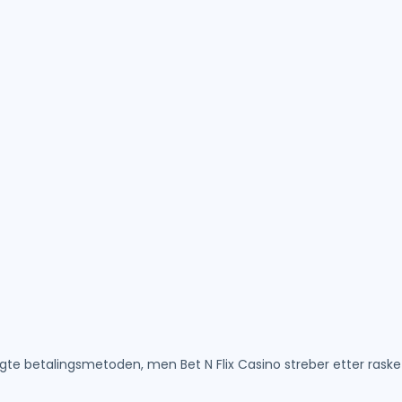
te betalingsmetoden, men Bet N Flix Casino streber etter raske 