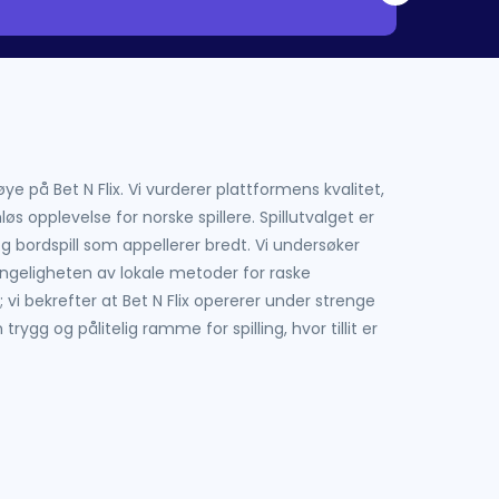
ye på Bet N Flix. Vi vurderer plattformens kvalitet,
s opplevelse for norske spillere. Spillutvalget er
 bordspill som appellerer bredt. Vi undersøker
jengeligheten av lokale metoder for raske
; vi bekrefter at Bet N Flix opererer under strenge
trygg og pålitelig ramme for spilling, hvor tillit er