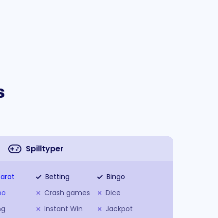
s
Spilltyper
arat
Betting
Bingo
no
Crash games
Dice
ng
Instant Win
Jackpot