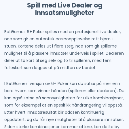
Spill med Live Dealer og
Innsatsmuligheter
BetGames 6+ Poker spilles med en profesjonell live dealer,
noe som gir en autentisk casinoopplevelse rett hjem i
stuen. Kortene deles ut i flere steg, noe som gir spillerne
mulighet til å plassere innsatser underveis i spillet. Dealeren
deler ut to kort til seg selv og to til spilleren, med fem
felleskort som legges ut på midten av bordet.
I BetGames' versjon av 6+ Poker kan du satse på mer enn
bare hvem som vinner hånden (spilleren eller dealeren). Du
kan også satse på sannsynligheten for ulike kombinasjoner,
som for eksempel at en spesifikk håndrangering vil oppstå.
Etter hvert innsatsresultat blir oddsen kontinuerlig
oppdatert, og du får nye muligheter til å plassere innsatser.
Siden sterke kombinasjoner kommer oftere, kan dette by