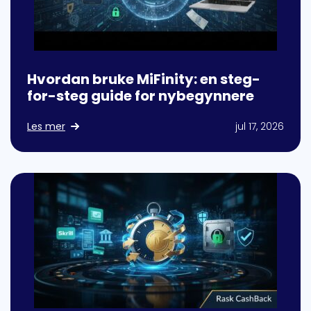
Hvordan bruke MiFinity: en steg-
for-steg guide for nybegynnere
Les mer
jul 17, 2026