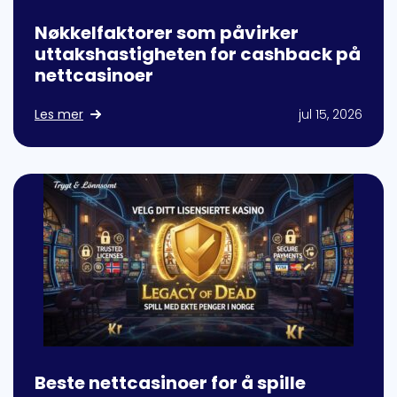
Nøkkelfaktorer som påvirker
uttakshastigheten for cashback på
nettcasinoer
Les mer
jul 15, 2026
Beste nettcasinoer for å spille