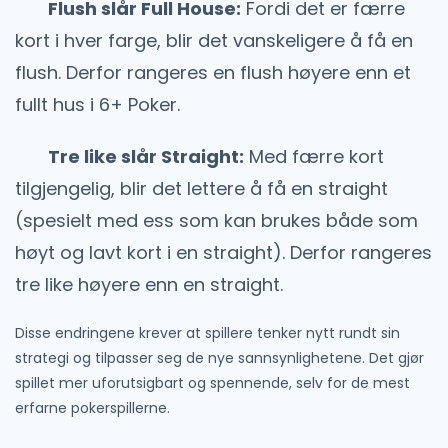
Flush slår Full House:
Fordi det er færre
kort i hver farge, blir det vanskeligere å få en
flush. Derfor rangeres en flush høyere enn et
fullt hus i 6+ Poker.
Tre like slår Straight:
Med færre kort
tilgjengelig, blir det lettere å få en straight
(spesielt med ess som kan brukes både som
høyt og lavt kort i en straight). Derfor rangeres
tre like høyere enn en straight.
Disse endringene krever at spillere tenker nytt rundt sin
strategi og tilpasser seg de nye sannsynlighetene. Det gjør
spillet mer uforutsigbart og spennende, selv for de mest
erfarne pokerspillerne.