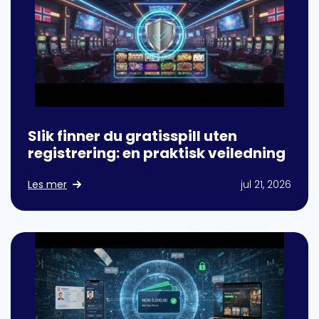
Slik finner du gratisspill uten
registrering: en praktisk veiledning
Les mer
jul 21, 2026