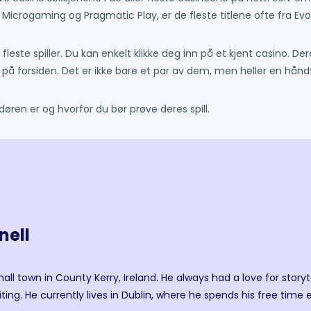
i, Microgaming og Pragmatic Play, er de fleste titlene ofte fra Evo
ste spiller. Du kan enkelt klikke deg inn på et kjent casino. Derett
er på forsiden. Det er ikke bare et par av dem, men heller en håndf
øren er og hvorfor du bør prøve deres spill.
nell
ll town in County Kerry, Ireland. He always had a love for storyt
ting. He currently lives in Dublin, where he spends his free time e