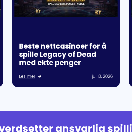
Beste nettcasinoer for å
spille Legacy of Dead
med ekte penger
Les mer
jul 13, 2026
 verdsetter ansvarlig spill