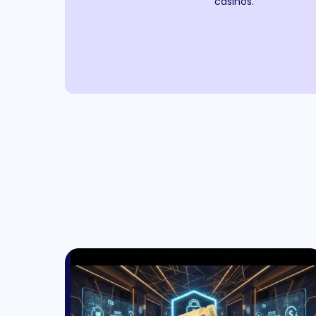
casinos.