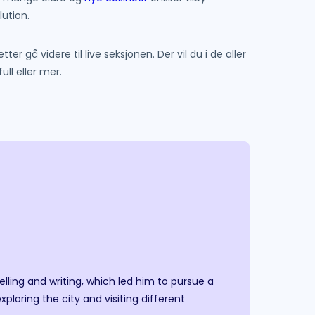
lution.
er gå videre til live seksjonen. Der vil du i de aller
ull eller mer.
elling and writing, which led him to pursue a
xploring the city and visiting different