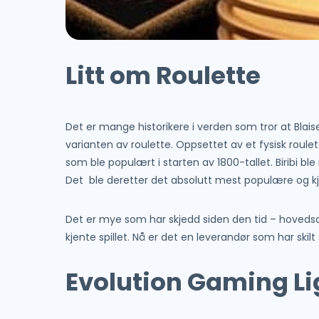
Litt om Roulette
Det er mange historikere i verden som tror at Blai
varianten av roulette. Oppsettet av et fysisk roulette 
som ble populært i starten av 1800-tallet. Biribi ble
Det ble deretter det absolutt mest populære og kje
Det er mye som har skjedd siden den tid – hovedsak
kjente spillet. Nå er det en leverandør som har skil
Evolution Gaming Li