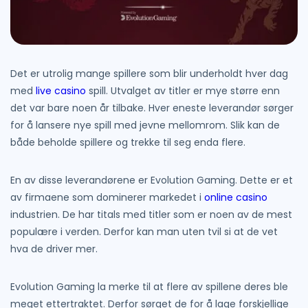
ulette
e of
e Gods
ulette
Det er utrolig mange spillere som blir underholdt hver dag
antum
med
live casino
spill. Utvalget av titler er mye større enn
ulette
det var bare noen år tilbake. Hver eneste leverandør sørger
Xtreme
for å lansere nye spill med jevne mellomrom. Slik kan de
htning
både beholde spillere og trekke til seg enda flere.
ulette
En av disse leverandørene er Evolution Gaming. Dette er et
av firmaene som dominerer markedet i
online casino
industrien. De har titals med titler som er noen av de mest
populære i verden. Derfor kan man uten tvil si at de vet
hva de driver mer.
Evolution Gaming la merke til at flere av spillene deres ble
meget ettertraktet. Derfor sørget de for å lage forskjellige