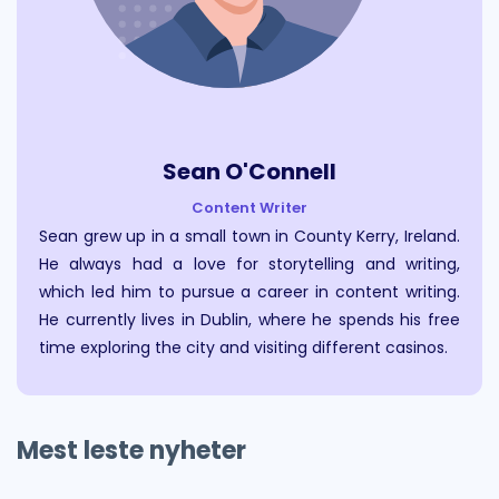
Sean O'Connell
Content Writer
Sean grew up in a small town in County Kerry, Ireland.
He always had a love for storytelling and writing,
which led him to pursue a career in content writing.
He currently lives in Dublin, where he spends his free
time exploring the city and visiting different casinos.
Mest leste nyheter