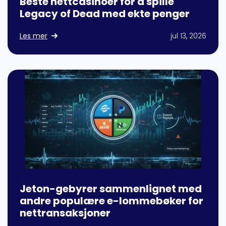
Beste nettcasinoer for å spille
Legacy of Dead med ekte penger
Les mer
jul 13, 2026
Jeton-gebyrer sammenlignet med
andre populære e-lommebøker for
nettransaksjoner