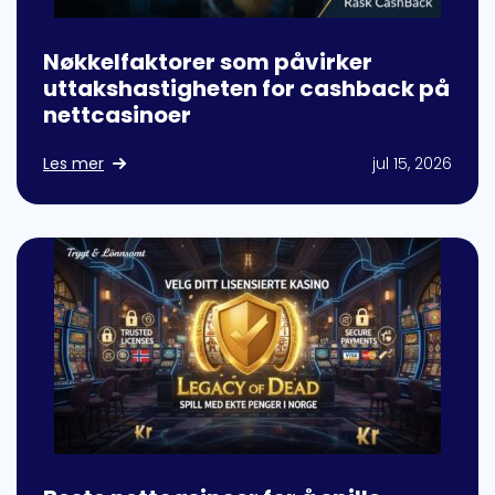
Nøkkelfaktorer som påvirker
uttakshastigheten for cashback på
nettcasinoer
Les mer
jul 15, 2026