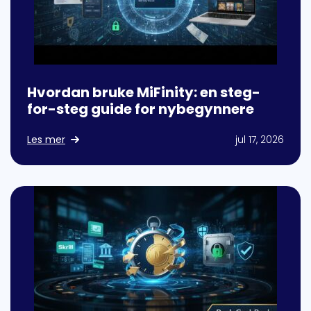
Hvordan bruke MiFinity: en steg-
for-steg guide for nybegynnere
Les mer
jul 17, 2026