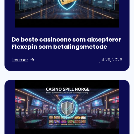
De beste casinoene som aksepterer
Flexepin som betalingsmetode
Les mer
jul 29, 2026