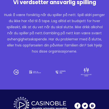
Vi verdsetter ansvarlig spilling
Husk å være forsiktig når du spiller på nett. Spill aldri penger
du ikke har råd til å tape. Lag alltid et budsjett for hver
spilleøkt, slik at du vet når du skal slutte. Ikke drikk alkohol
når du spiller på nett.Gambling på nett kan være svært
avhengighetsskapende. Har du problemer med å slutte,
eller hvis oppførselen din påvirker familien din? Søk hjelp
hos disse organisasjonene.