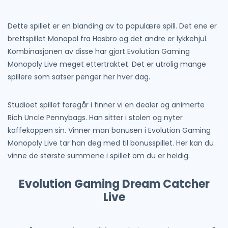
Dette spillet er en blanding av to populære spill. Det ene er
brettspillet Monopol fra Hasbro og det andre er lykkehjul.
Kombinasjonen av disse har gjort Evolution Gaming
Monopoly Live meget ettertraktet. Det er utrolig mange
spillere som satser penger her hver dag.
Studioet spillet foregår i finner vi en dealer og animerte
Rich Uncle Pennybags. Han sitter i stolen og nyter
kaffekoppen sin. Vinner man bonusen i Evolution Gaming
Monopoly Live tar han deg med til bonusspillet. Her kan du
vinne de største summene i spillet om du er heldig.
Evolution Gaming Dream Catcher
Live