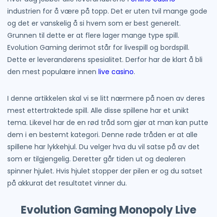
industrien for å være på topp. Det er uten tvil mange gode
og det er vanskelig å si hvem som er best generelt.
Grunnen til dette er at flere lager mange type spill.
Evolution Gaming derimot står for livespill og bordspill.
Dette er leverandørens spesialitet. Derfor har de klart å bli
den mest populære innen
live casino
.
I denne artikkelen skal vi se litt nærmere på noen av deres
mest ettertraktede spill. Alle disse spillene har et unikt
tema. Likevel har de en rød tråd som gjør at man kan putte
dem i en bestemt kategori. Denne røde tråden er at alle
spillene har lykkehjul. Du velger hva du vil satse på av det
som er tilgjengelig. Deretter går tiden ut og dealeren
spinner hjulet. Hvis hjulet stopper der pilen er og du satset
på akkurat det resultatet vinner du.
Evolution Gaming Monopoly Live