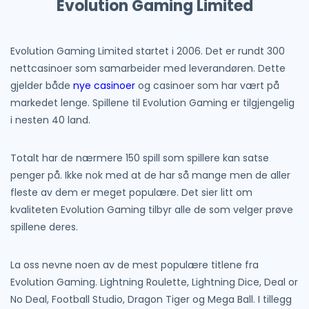
Evolution Gaming Limited
Evolution Gaming Limited startet i 2006. Det er rundt 300
nettcasinoer som samarbeider med leverandøren. Dette
gjelder både
nye casinoer
og casinoer som har vært på
markedet lenge. Spillene til Evolution Gaming er tilgjengelig
i nesten 40 land.
Totalt har de nærmere 150 spill som spillere kan satse
penger på. Ikke nok med at de har så mange men de aller
fleste av dem er meget populære. Det sier litt om
kvaliteten Evolution Gaming tilbyr alle de som velger prøve
spillene deres.
La oss nevne noen av de mest populære titlene fra
Evolution Gaming. Lightning Roulette, Lightning Dice, Deal or
No Deal, Football Studio, Dragon Tiger og Mega Ball. I tillegg