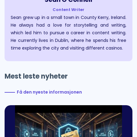
Content Writer
Sean grew up in a small town in County Kerry, Ireland.
He always had a love for storytelling and writing,
which led him to pursue a career in content writing.
He currently lives in Dublin, where he spends his free
time exploring the city and visiting different casinos.
Mest leste nyheter
Få den nyeste informasjonen