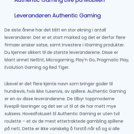
Leverandøren Authentic Gaming
De siste årene har det blitt en stor økning i antall
leverandører. Det er et stort marked og det er derfor flere
firmaer ønsker satse, samt investere i iGaming produkter.
Du kjenner sikkert til de største leverandørene. Disse er
blant annet NetEnt, Microgaming, Play’n Go, Pragmatic Play,
Evolution Gaming og Red Tiger.
Likevel er det flere kjente navn som bringer goder til
hundrevis, hvis ikke tusenvis, av spillere. Authentic Gaming
er en av disse leverandørene. De tilbyr toppmoderne
livespill-løsninger og det ser ut til at de har møtt mye
suksess. Hovedfokuset til Authentic Gaming er uten tvil
roulette – et av de mest ettertraktede gambling spillene
på nett. Dette er ikke vanskelig å forstå når så og si alle