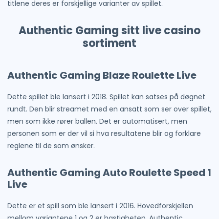
titlene deres er forskjellige varianter av spillet.
Authentic Gaming sitt live casino
sortiment
Authentic Gaming Blaze Roulette Live
Dette spillet ble lansert i 2018. Spillet kan satses på døgnet
rundt. Den blir streamet med en ansatt som ser over spillet,
men som ikke rører ballen. Det er automatisert, men
personen som er der vil si hva resultatene blir og forklare
reglene til de som ønsker.
Authentic Gaming Auto Roulette Speed 1
Live
Dette er et spill som ble lansert i 2016. Hovedforskjellen
mellom variantene 1 og 2 er hastigheten. Authentic