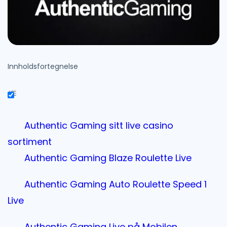
ulette
e of
e Gods
ulette
antum
Innholdsfortegnelse
ulette
Xtreme
htning
ulette
Authentic Gaming sitt live casino
sortiment
Authentic Gaming Blaze Roulette Live
Authentic Gaming Auto Roulette Speed 1
Live
Authentic Gaming Live på Mobilen