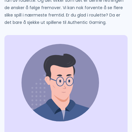
fan av roulette. Og det virker som det er denne retningen
de ønsker å følge fremover. Vi kan nok forvente å se flere
slike spill i nærmeste fremtid. Er du glad i roulette? Da er
det bare å sjekke ut spillene til Authentic Gaming.