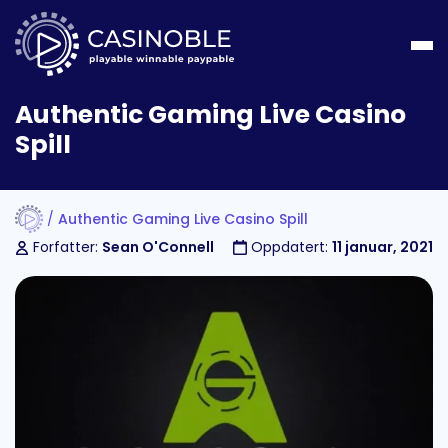
Authentic Gaming Live Casino
Spill
akeranmeldelser
ttspill
t
Authentic Gaming Live Casino Spill
ay
read
Forfatter:
Sean O'Connell
Oppdatert:
11 januar, 2021
r
t
et
Vær
ulette
taza
d
ga Fire
Oppmerksom
t
aze
egas
t
Ansvarlig
ulette
Pengespill
htning
ulette
ky Ball