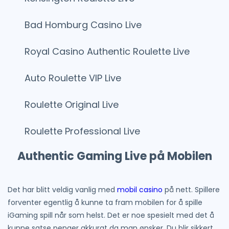
Bad Homburg Casino Live
Royal Casino Authentic Roulette Live
Auto Roulette VIP Live
Roulette Original Live
Roulette Professional Live
Authentic Gaming Live på Mobilen
Det har blitt veldig vanlig med
mobil casino
på nett. Spillere
forventer egentlig å kunne ta fram mobilen for å spille
iGaming spill når som helst. Det er noe spesielt med det å
kunne satse penger akkurat da man ønsker. Du blir sikkert