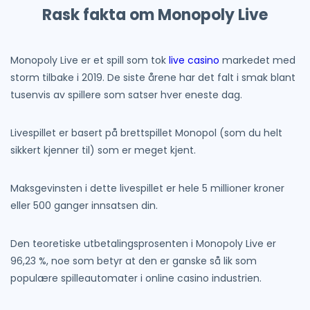
Rask fakta om Monopoly Live
Monopoly Live er et spill som tok
live casino
markedet med
storm tilbake i 2019. De siste årene har det falt i smak blant
tusenvis av spillere som satser hver eneste dag.
Livespillet er basert på brettspillet Monopol (som du helt
sikkert kjenner til) som er meget kjent.
Maksgevinsten i dette livespillet er hele 5 millioner kroner
eller 500 ganger innsatsen din.
Den teoretiske utbetalingsprosenten i Monopoly Live er
96,23 %, noe som betyr at den er ganske så lik som
populære spilleautomater i online casino industrien.