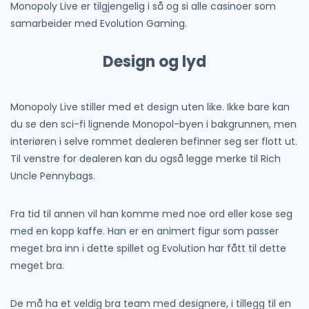
Monopoly Live er tilgjengelig i så og si alle casinoer som
samarbeider med Evolution Gaming.
Design og lyd
Monopoly Live stiller med et design uten like. Ikke bare kan
du se den sci-fi lignende Monopol-byen i bakgrunnen, men
interiøren i selve rommet dealeren befinner seg ser flott ut.
Til venstre for dealeren kan du også legge merke til Rich
Uncle Pennybags.
Fra tid til annen vil han komme med noe ord eller kose seg
med en kopp kaffe. Han er en animert figur som passer
meget bra inn i dette spillet og Evolution har fått til dette
meget bra.
De må ha et veldig bra team med designere, i tillegg til en