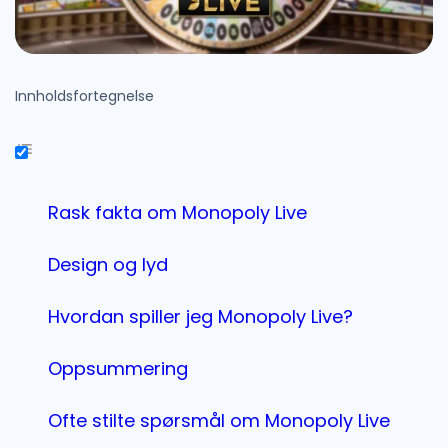
ulette
e of
e Gods
ulette
Innholdsfortegnelse
antum
ulette
Xtreme
htning
ulette
Rask fakta om Monopoly Live
Design og lyd
Hvordan spiller jeg Monopoly Live?
Oppsummering
Ofte stilte spørsmål om Monopoly Live