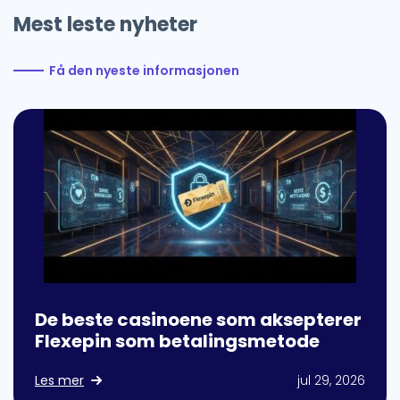
Mest leste nyheter
Få den nyeste informasjonen
De beste casinoene som aksepterer
Flexepin som betalingsmetode
Les mer
jul 29, 2026