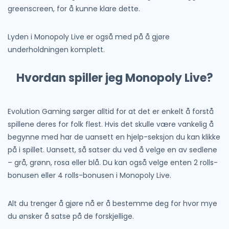
greenscreen, for å kunne klare dette.
Lyden i Monopoly Live er også med på å gjøre
underholdningen komplett.
Hvordan spiller jeg Monopoly Live?
Evolution Gaming sørger alltid for at det er enkelt å forstå
spillene deres for folk flest. Hvis det skulle være vankelig å
begynne med har de uansett en hjelp-seksjon du kan klikke
på i spillet. Uansett, så satser du ved å velge en av sedlene
– grå, grønn, rosa eller blå. Du kan også velge enten 2 rolls-
bonusen eller 4 rolls-bonusen i Monopoly Live.
Alt du trenger å gjøre nå er å bestemme deg for hvor mye
du ønsker å satse på de forskjellige.