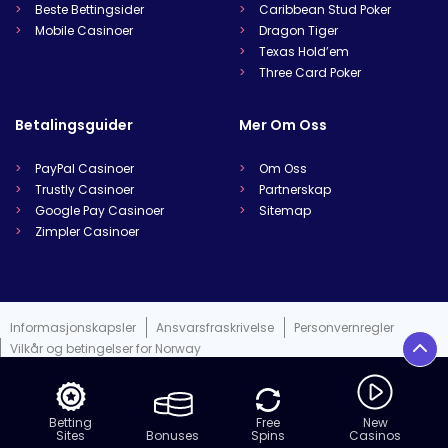
Beste Bettingsider
Caribbean Stud Poker
Mobile Casinoer
Dragon Tiger
Texas Hold’em
Three Card Poker
Betalingsguider
Mer Om Oss
PayPal Casinoer
Om Oss
Trustly Casinoer
Partnerskap
Google Pay Casinoer
Sitemap
Zimpler Casinoer
Informasjonskapsler
Ansvarsfraskrivelse
Personvernregler
Vilkår og betingelser for Norway
2016-2026 / Alle rettigheter forbeholdt
Betting
Free
New
Sites
Bonuses
Spins
Casinos