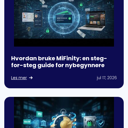
Hvordan bruke MiFinity: en steg-
for-steg guide for nybegynnere
Les mer
jul 17, 2026