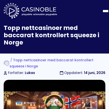
Topp nettcasinoer med
baccarat kontrollert squeeze i
akeranmeldelser
Norge
ttspill
t
ay
read
Topp nettcasinoer med baccarat kontrollert
r
t
squeeze i Norge
et
Vær
ulette
taza
Forfatter:
Lukas
Oppdatert:
14 juni, 2026
d
ga Fire
Oppmerksom
t
aze
egas
t
Ansvarlig
ulette
Pengespill
htning
ulette
ky Ball