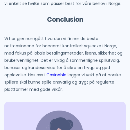
vi enkelt se hvilke som passer best for våre behov i Norge.
Conclusion
Vi har gjennomgått hvordan vi finner de beste
nettcasinoene for baccarat kontrollert squeeze i Norge,
med fokus på lokale betalingsmetoder, lisens, sikkerhet og
brukervennlighet. Det er viktig å sammenligne spillutvalg,
bonuser og kundeservice for å sikre en trygg og god
opplevelse. Hos oss i
Casinoble
legger vi vekt på at norske
spillere skal kunne spille ansvarlig og trygt på regulerte
plattformer med gode vilkår.