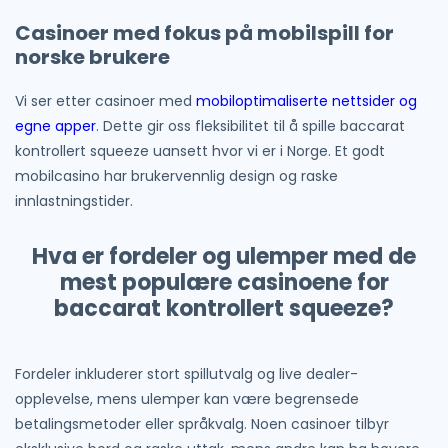
Casinoer med fokus på mobilspill for
norske brukere
Vi ser etter casinoer med
mobiloptimaliserte nettsider og
egne apper
. Dette gir oss fleksibilitet til å spille baccarat
kontrollert squeeze uansett hvor vi er i Norge. Et godt
mobilcasino har brukervennlig design og raske
innlastningstider.
Hva er fordeler og ulemper med de
mest populære casinoene for
baccarat kontrollert squeeze?
Fordeler inkluderer stort spillutvalg og live dealer-
opplevelse, mens ulemper kan være begrensede
betalingsmetoder eller språkvalg. Noen casinoer tilbyr