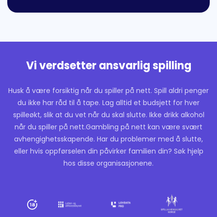
Vi verdsetter ansvarlig spilling
Husk å være forsiktig når du spiller på nett. Spill aldri penger
du ikke har råd til å tape. Lag alltid et budsjett for hver
spilleøkt, slik at du vet når du skal slutte. Ikke drikk alkohol
når du spiller på nett.Gambling på nett kan være svært
avhengighetsskapende. Har du problemer med å slutte,
eller hvis oppførselen din påvirker familien din? Søk hjelp
hos disse organisasjonene.