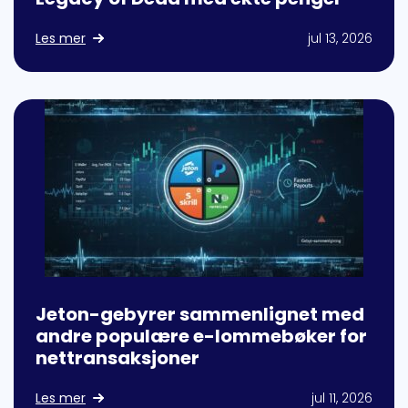
Les mer
jul 13, 2026
Jeton-gebyrer sammenlignet med
andre populære e-lommebøker for
nettransaksjoner
Les mer
jul 11, 2026