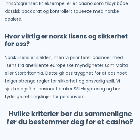
innsatsgrenser. Et eksempel er et casino som tilbyr både
klassisk baccarat og kontrollert squeeze med norske
dealere.
Hvor viktig er norsk lisens og sikkerhet
for oss?
Norsk lisens er sjelden, men vi prioriterer casinoer med
lisens fra anerkjente europeiske myndigheter som Malta
eller Storbritannia. Dette gir oss trygghet for at casinoet
følger strenge regler for sikkerhet og ansvarlig spill. Vi
sjekker også at casinoet bruker SSL-kryptering og har
tydelige retningslinjer for personvern.
Hvilke kriterier bør du sammenligne
før du bestemmer deg for et casino?