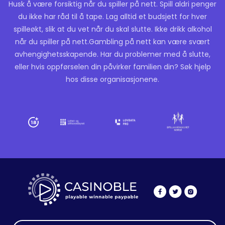
Husk å være forsiktig når du spiller på nett. Spill aldri penger
du ikke har råd til å tape. Lag alltid et budsjett for hver
spilleøkt, slik at du vet når du skal slutte. Ikke drikk alkohol
når du spiller på nett.Gambling på nett kan være svært
avhengighetsskapende. Har du problemer med å slutte,
eller hvis oppførselen din påvirker familien din? Søk hjelp
hos disse organisasjonene.