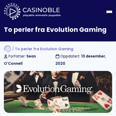
To perler fra Evolution Gaming
akeranmeldelser
ttspill
To perler fra Evolution Gaming
t
Forfatter:
Sean
Oppdatert:
13 desember,
ay
read
O'Connell
2020
r
t
et
Vær
ulette
taza
d
ga Fire
Oppmerksom
t
aze
egas
t
Ansvarlig
ulette
Pengespill
htning
ulette
ky Ball