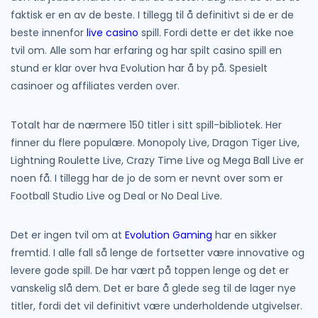
faktisk er en av de beste. I tillegg til å definitivt si de er de
beste innenfor
live casino
spill. Fordi dette er det ikke noe
tvil om. Alle som har erfaring og har spilt casino spill en
stund er klar over hva Evolution har å by på. Spesielt
casinoer og affiliates verden over.
Totalt har de nærmere 150 titler i sitt spill-bibliotek. Her
finner du flere populære. Monopoly Live, Dragon Tiger Live,
Lightning Roulette Live, Crazy Time Live og Mega Ball Live er
noen få. I tillegg har de jo de som er nevnt over som er
Football Studio Live og Deal or No Deal Live.
Det er ingen tvil om at
Evolution Gaming
har en sikker
fremtid. I alle fall så lenge de fortsetter være innovative og
levere gode spill. De har vært på toppen lenge og det er
vanskelig slå dem. Det er bare å glede seg til de lager nye
titler, fordi det vil definitivt være underholdende utgivelser.