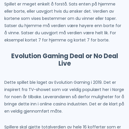
Spillet er meget enkelt å forstå. Sats enten på hjemme
eller borte, eller uavgjort hvis du ønsker det. Verdien av
kortene som vises bestemmer om du vinner eller taper.
Satser du hjemme må verdien være høyere enn borte for
å vinne. Satser du uavgjort må verdien være helt lik. For
eksempel kortet 7 for hjemme og kortet 7 for borte.
Evolution Gaming Deal or No Deal
Live
Dette spillet ble laget av Evolution Gaming i 2019. Det er
inspirert fra TV-showet som var veldig populært her i Norge
for noen år tilbake. Leverandøren så derfor muligheter for å
bringe dette inn i online casino industrien. Det er de klart på
en veldig gjennomført måte.
Spillere skal gjette totalverdien av hele 16 kofferter som er