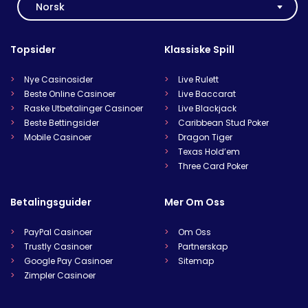
Norsk
Topsider
Klassiske Spill
Nye Casinosider
Live Rulett
Beste Online Casinoer
Live Baccarat
Raske Utbetalinger Casinoer
Live Blackjack
Beste Bettingsider
Caribbean Stud Poker
Mobile Casinoer
Dragon Tiger
Texas Hold’em
Three Card Poker
Betalingsguider
Mer Om Oss
PayPal Casinoer
Om Oss
Trustly Casinoer
Partnerskap
Google Pay Casinoer
Sitemap
Zimpler Casinoer