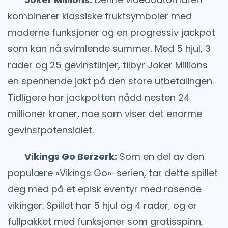
kombinerer klassiske fruktsymboler med
moderne funksjoner og en progressiv jackpot
som kan nå svimlende summer. Med 5 hjul, 3
rader og 25 gevinstlinjer, tilbyr Joker Millions
en spennende jakt på den store utbetalingen.
Tidligere har jackpotten nådd nesten 24
millioner kroner, noe som viser det enorme
gevinstpotensialet.
Vikings Go Berzerk:
Som en del av den
populære «Vikings Go»-serien, tar dette spillet
deg med på et episk eventyr med rasende
vikinger. Spillet har 5 hjul og 4 rader, og er
fullpakket med funksjoner som gratisspinn,