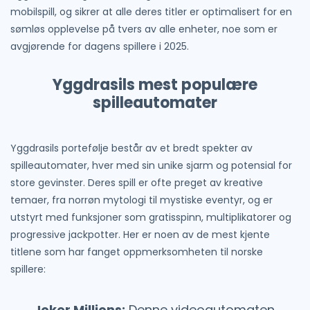
mobilspill, og sikrer at alle deres titler er optimalisert for en
sømløs opplevelse på tvers av alle enheter, noe som er
avgjørende for dagens spillere i 2025.
Yggdrasils mest populære
spilleautomater
Yggdrasils portefølje består av et bredt spekter av
spilleautomater, hver med sin unike sjarm og potensial for
store gevinster. Deres spill er ofte preget av kreative
temaer, fra norrøn mytologi til mystiske eventyr, og er
utstyrt med funksjoner som gratisspinn, multiplikatorer og
progressive jackpotter. Her er noen av de mest kjente
titlene som har fanget oppmerksomheten til norske
spillere:
Joker Millions:
Denne videoautomaten