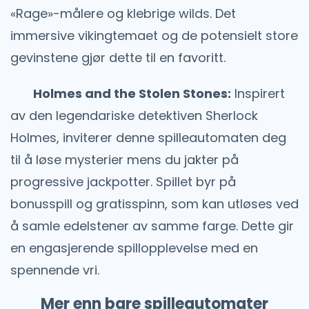
«Rage»-målere og klebrige wilds. Det
immersive vikingtemaet og de potensielt store
gevinstene gjør dette til en favoritt.
Holmes and the Stolen Stones:
Inspirert
av den legendariske detektiven Sherlock
Holmes, inviterer denne spilleautomaten deg
til å løse mysterier mens du jakter på
progressive jackpotter. Spillet byr på
bonusspill og gratisspinn, som kan utløses ved
å samle edelstener av samme farge. Dette gir
en engasjerende spillopplevelse med en
spennende vri.
Mer enn bare spilleautomater