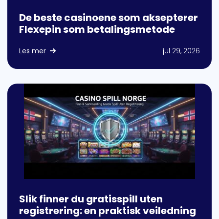
De beste casinoene som aksepterer
Flexepin som betalingsmetode
Les mer
jul 29, 2026
Slik finner du gratisspill uten
registrering: en praktisk veiledning