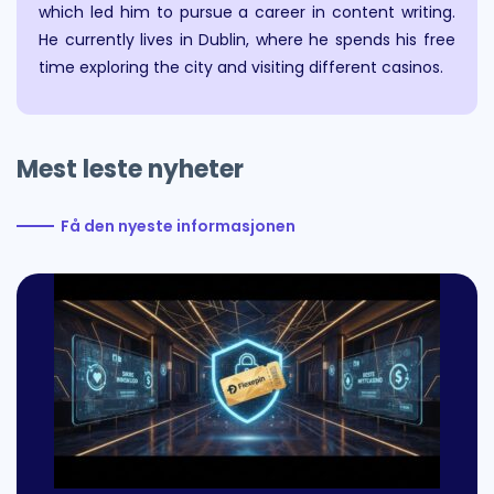
which led him to pursue a career in content writing.
He currently lives in Dublin, where he spends his free
time exploring the city and visiting different casinos.
Mest leste nyheter
Få den nyeste informasjonen