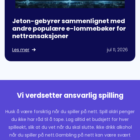
Jeton-gebyrer sammenlignet med
andre populære e-lommebøker for
nettransaksjoner
Les mer
jul 11, 2026
Vi verdsetter ansvarlig spilling
Husk å være forsiktig når du spiller på nett. Spill aldri penger
du ikke har råd til å tape. Lag alltid et budsjett for hver
spilleøkt, slik at du vet når du skal slutte. Ikke drikk alkohol
når du spiller på nett.Gambling på nett kan være svært