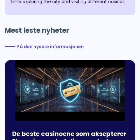
time exploring the city and visiting different casinos.
Mest leste nyheter
Få den nyeste informasjonen
De beste casinoene som aksepterer