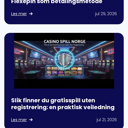
Flexepin som betalingsmetode
Les mer
jul 29, 2026
Slik finner du gratisspill uten
registrering: en praktisk veiledning
Les mer
jul 21, 2026