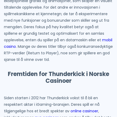
eksepsjonelle grafikk og animasjoner, som skaper en visuelt
tiltalende opplevelse. For det andre er innovasjonen i
spillmekanikkene et kjennetegn; de tør å eksperimentere
med nye funksjoner og bonusrunder som skiller seg ut fra
mengden. Deres fokus på høy kvalitet betyr også at
spillene er grundig testet og optimalisert for en sømløs
opplevelse, enten du spiller på en datamaskin eller et
mobil
casino
. Mange av deres titler tilbyr også konkurransedyktige
RTP-verdier (Return to Player), noe som gir spillere en god
sjanse til å vinne over tid.
Fremtiden for Thunderkick i Norske
Casinoer
Siden starten i 2012 har Thunderkick vokst til å bli en
respektert aktør i iGaming-bransjen. Deres spill er nå
tilgjengelige hos et bredt spekter av
online casinoer
,