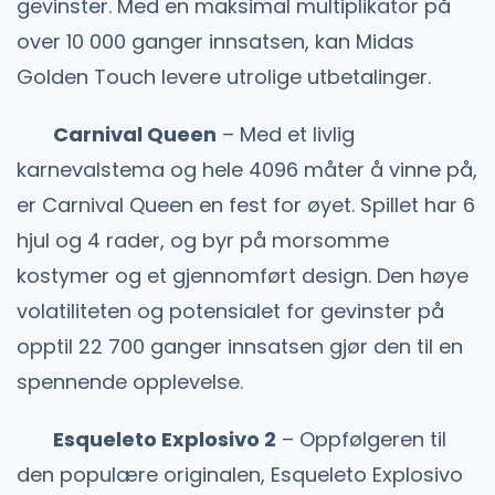
gevinster. Med en maksimal multiplikator på
over 10 000 ganger innsatsen, kan Midas
Golden Touch levere utrolige utbetalinger.
Carnival Queen
– Med et livlig
karnevalstema og hele 4096 måter å vinne på,
er Carnival Queen en fest for øyet. Spillet har 6
hjul og 4 rader, og byr på morsomme
kostymer og et gjennomført design. Den høye
volatiliteten og potensialet for gevinster på
opptil 22 700 ganger innsatsen gjør den til en
spennende opplevelse.
Esqueleto Explosivo 2
– Oppfølgeren til
den populære originalen, Esqueleto Explosivo