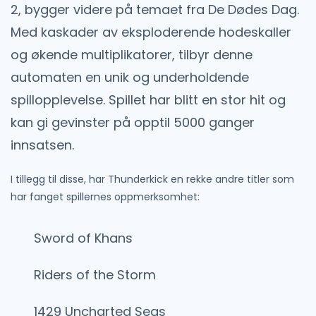
2, bygger videre på temaet fra De Dødes Dag.
Med kaskader av eksploderende hodeskaller
og økende multiplikatorer, tilbyr denne
automaten en unik og underholdende
spillopplevelse. Spillet har blitt en stor hit og
kan gi gevinster på opptil 5000 ganger
innsatsen.
I tillegg til disse, har Thunderkick en rekke andre titler som
har fanget spillernes oppmerksomhet:
Sword of Khans
Riders of the Storm
1429 Uncharted Seas