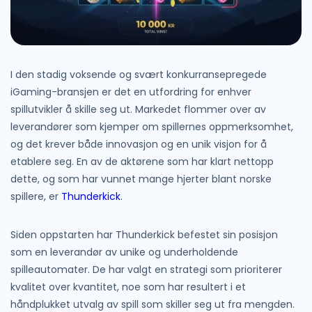
ulette
e of
e Gods
ulette
I den stadig voksende og svært konkurransepregede
antum
iGaming-bransjen er det en utfordring for enhver
ulette
spillutvikler å skille seg ut. Markedet flommer over av
Xtreme
leverandører som kjemper om spillernes oppmerksomhet,
htning
og det krever både innovasjon og en unik visjon for å
ulette
etablere seg. En av de aktørene som har klart nettopp
dette, og som har vunnet mange hjerter blant norske
spillere, er
Thunderkick
.
Siden oppstarten har Thunderkick befestet sin posisjon
som en leverandør av unike og underholdende
spilleautomater. De har valgt en strategi som prioriterer
kvalitet over kvantitet, noe som har resultert i et
håndplukket utvalg av spill som skiller seg ut fra mengden.