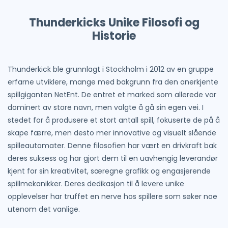
Thunderkicks Unike Filosofi og
Historie
Thunderkick ble grunnlagt i Stockholm i 2012 av en gruppe
erfarne utviklere, mange med bakgrunn fra den anerkjente
spillgiganten NetEnt. De entret et marked som allerede var
dominert av store navn, men valgte å gå sin egen vei. I
stedet for å produsere et stort antall spill, fokuserte de på å
skape færre, men desto mer innovative og visuelt slående
spilleautomater. Denne filosofien har vært en drivkraft bak
deres suksess og har gjort dem til en uavhengig leverandør
kjent for sin kreativitet, særegne grafikk og engasjerende
spillmekanikker. Deres dedikasjon til å levere unike
opplevelser har truffet en nerve hos spillere som søker noe
utenom det vanlige.