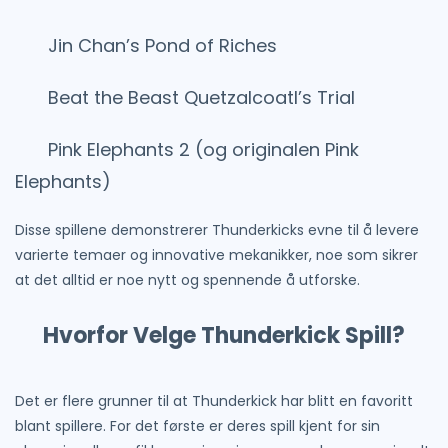
Jin Chan’s Pond of Riches
Beat the Beast Quetzalcoatl’s Trial
Pink Elephants 2 (og originalen Pink
Elephants)
Disse spillene demonstrerer Thunderkicks evne til å levere
varierte temaer og innovative mekanikker, noe som sikrer
at det alltid er noe nytt og spennende å utforske.
Hvorfor Velge Thunderkick Spill?
Det er flere grunner til at Thunderkick har blitt en favoritt
blant spillere. For det første er deres spill kjent for sin