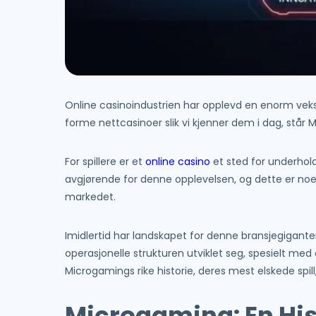
Online casinoindustrien har opplevd en enorm vekst
forme nettcasinoer slik vi kjenner dem i dag, stå
For spillere er et
online casino
et sted for underhol
avgjørende for denne opplevelsen, og dette er noe 
markedet.
Imidlertid har landskapet for denne bransjegigante
operasjonelle strukturen utviklet seg, spesielt med
Microgamings rike historie, deres mest elskede spil
Microgaming: En His