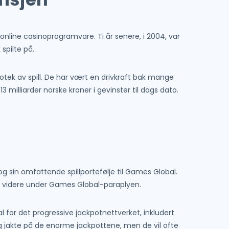
online casinoprogramvare. Ti år senere, i 2004, var
spilte på.
otek av spill. De har vært en drivkraft bak mange
milliarder norske kroner i gevinster til dags dato.
og sin omfattende spillportefølje til Games Global.
es videre under Games Global-paraplyen.
l for det progressive jackpotnettverket, inkludert
og jakte på de enorme jackpottene, men de vil ofte