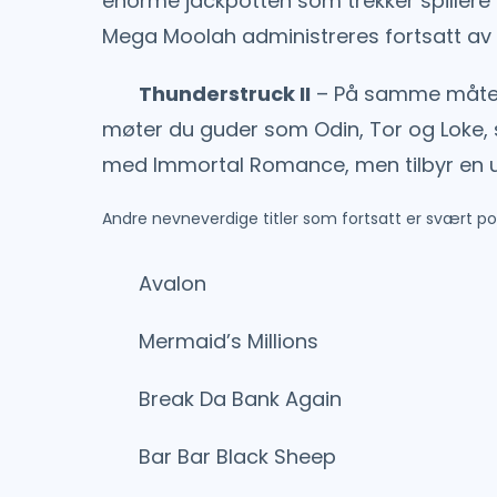
enorme jackpotten som trekker spillere ti
Mega Moolah administreres fortsatt av
Thunderstruck II
– På samme måte s
møter du guder som Odin, Tor og Loke, s
med Immortal Romance, men tilbyr en u
Andre nevneverdige titler som fortsatt er svært po
Avalon
Mermaid’s Millions
Break Da Bank Again
Bar Bar Black Sheep