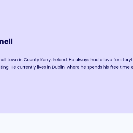
nell
ll town in County Kerry, Ireland. He always had a love for storyt
ting. He currently lives in Dublin, where he spends his free time e