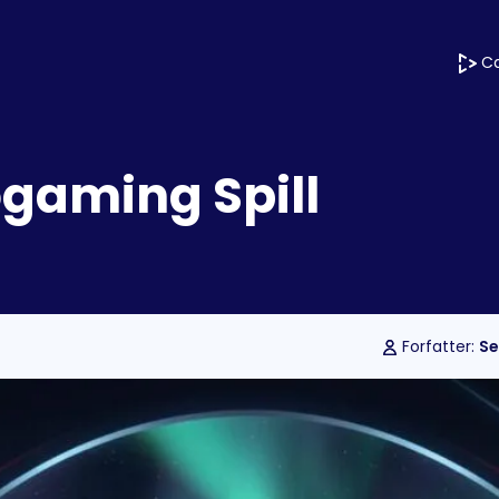
Ca
gaming Spill
ub House
e Monopoly
l of Duty
Informasjonskapsler
Dunder Omtale
Apple Pay
22Bet
Jackpot City Casino
Ansvarlig Pengespill
Spread Bet Roulette
d
e Crazy Time
 GO
Ansvarsfraskrivelse
Jackpot City Omtale
Google Pay
Betway
21 Casino
Mega Fire Blaze Roulette
ay
 Bass Bonanza Megaways
ta 2 Norway
Personvernregler
Lucky Days Omtale
PayPal
iBet
Vulkan Vegas
Lightning Roulette
rd
s
at Rhino Megaways
ague of Legends
Vilkår og betingelser
RIZK Omtale
Skrill
PowBet
Lucky Ball Roulette
rge
 Spin a Win
erwatch
Spin Casino Omtale
MuchBetter
Sportaza
Age of the Gods Roulette
 Spins
 Wants to Be a Millionaire
rcraft 2
Caxino Omtale
Zimpler Norge
20Bet
Quantum Roulette
Forfatter:
Se
 Casino
e Funky Time
EcoPayz Norge
LeoVegas
XXXtreme Lightning Roulette
Bets Blackjack
Neteller
Astropay
Trustly