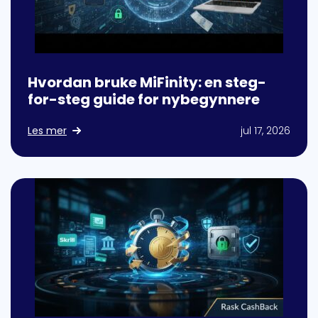
Hvordan bruke MiFinity: en steg-
for-steg guide for nybegynnere
Les mer
jul 17, 2026