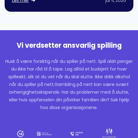
Les mer
jul 11, 2026
Vi verdsetter ansvarlig spilling
Husk å være forsiktig når du spiller på nett. Spill aldri penger
du ikke har råd til å tape. Lag alltid et budsjett for hver
spilleøkt, slik at du vet når du skal slutte. Ikke drikk alkohol
når du spiller på nett.Gambling på nett kan være svært
avhengighetsskapende. Har du problemer med å slutte,
eller hvis oppførselen din påvirker familien din? Søk hjelp
hos disse organisasjonene.