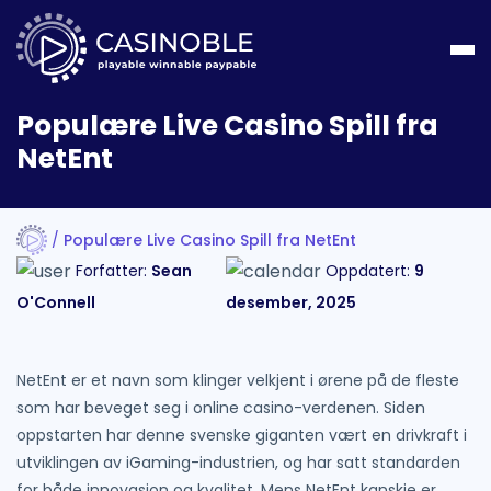
Populære Live Casino Spill fra
NetEnt
akeranmeldelser
ttspill
t
Populære Live Casino Spill fra NetEnt
ay
read
Forfatter:
Sean
Oppdatert:
9
r
t
et
O'Connell
desember, 2025
Vær
ulette
taza
d
ga Fire
Oppmerksom
t
aze
NetEnt er et navn som klinger velkjent i ørene på de fleste
egas
t
Ansvarlig
ulette
som har beveget seg i online casino-verdenen. Siden
Pengespill
htning
oppstarten har denne svenske giganten vært en drivkraft i
ulette
utviklingen av iGaming-industrien, og har satt standarden
ky Ball
for både innovasjon og kvalitet. Mens NetEnt kanskje er