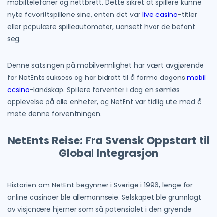
mobiltelefoner og nettbrett. Dette sikret at spillere kunne
nyte favorittspillene sine, enten det var
live casino
-titler
eller populære spilleautomater, uansett hvor de befant
seg.
Denne satsingen på mobilvennlighet har vært avgjørende
for NetEnts suksess og har bidratt til å forme dagens
mobil
casino
-landskap. Spillere forventer i dag en sømløs
opplevelse på alle enheter, og NetEnt var tidlig ute med å
møte denne forventningen.
NetEnts Reise: Fra Svensk Oppstart til
Global Integrasjon
Historien om NetEnt begynner i Sverige i 1996, lenge før
online casinoer ble allemannseie. Selskapet ble grunnlagt
av visjonære hjerner som så potensialet i den gryende