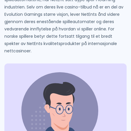
industrien. Selv om deres live casino-tilbud nå er en del av
Evolution Gamings større visjon, lever NetEnts ånd videre
gjennom deres enestående spilleautomater og deres
vedvarende innflytelse på hvordan vi spiller online. For
norske spillere betyr dette fortsatt tilgang til et bredt
spekter av NetEnts kvalitetsprodukter på internasjonale
nettcasinoer.