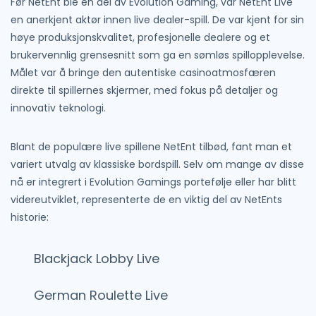
Før NetEnt ble en del av Evolution Gaming, var NetEnt Live
en anerkjent aktør innen live dealer-spill. De var kjent for sin
høye produksjonskvalitet, profesjonelle dealere og et
brukervennlig grensesnitt som ga en sømløs spillopplevelse.
Målet var å bringe den autentiske casinoatmosfæren
direkte til spillernes skjermer, med fokus på detaljer og
innovativ teknologi.
Blant de populære live spillene NetEnt tilbød, fant man et
variert utvalg av klassiske bordspill. Selv om mange av disse
nå er integrert i Evolution Gamings portefølje eller har blitt
videreutviklet, representerte de en viktig del av NetEnts
historie:
Blackjack Lobby Live
German Roulette Live