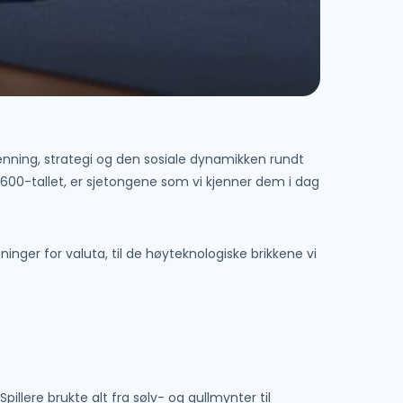
penning, strategi og den sosiale dynamikken rundt
 1600-tallet, er sjetongene som vi kjenner dem i dag
ger for valuta, til de høyteknologiske brikkene vi
illere brukte alt fra sølv- og gullmynter til