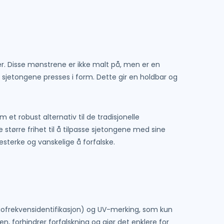
r. Disse mønstrene er ikke malt på, men er en
 sjetongene presses i form. Dette gir en holdbar og
t robust alternativ til de tradisjonelle
 større frihet til å tilpasse sjetongene med sine
sterke og vanskelige å forfalske.
diofrekvensidentifikasjon) og UV-merking, som kun
en, forhindrer forfalskning og gjør det enklere for