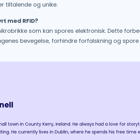
 tiltalende og unike.
yrt med RFID?
ikrobrikke som kan spores elektronisk. Dette forbed
genes bevegelse, forhindre forfalskning og spore v
nell
ll town in County Kerry, Ireland. He always had a love for storyt
ting. He currently lives in Dublin, where he spends his free time e