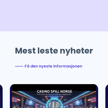
Mest leste nyheter
Få den nyeste informasjonen