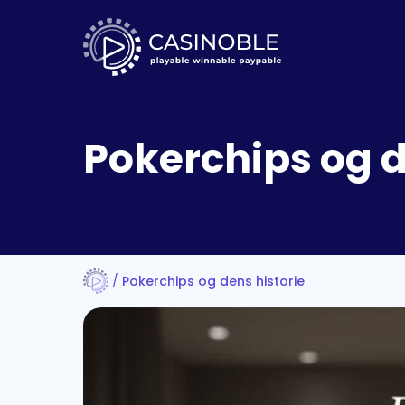
Pokerchips og d
Gates of Olympus 1000
Nye Casinoer
Cashback
Basketball
Om oss
Kredittkort
The Cl
Liv
Cal
Big Bass Splash
Beste Nettcasinoer
Gratisspill
Boksing
Kontakt Oss
Mastercar
Wildz
Liv
CS
Madame Destiny
Mobile Casinoer
Gratisspinn
Fotball
Partnerskap
VISA
SpinAw
Big
Do
Gates of Olympus
Casinoer med Raske Uttak
Innskuddsfri
Formel 1
Nyheter
Paysafeca
NY Spin
Gre
Le
Sugar Rush 1000
Laveste Innskudds Casinoer
Golf
Neosurf No
21.com
Live
Ov
Sweet Bonanza
Spilleautomater
Ishockey
Captain
Who
Sta
Pokerchips og dens historie
Sugar Rush
Tennis
Cookie
Liv
The Dog House Megaways
UFC
All 