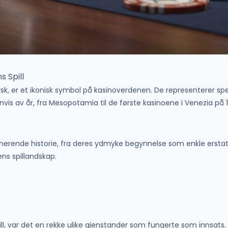
s Spill
orsk, er et ikonisk symbol på kasinoverdenen. De representerer s
nvis av år, fra Mesopotamia til de første kasinoene i Venezia på
erende historie, fra deres ydmyke begynnelse som enkle erstatnin
ens spillandskap.
ll, var det en rekke ulike gjenstander som fungerte som innsats. Sp