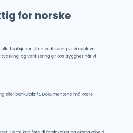
tig for norske
alle funksjoner. Uten verifisering vil vi oppleve
vasking, og verifisering gir oss trygghet når vi
ning eller bankutskrift. Dokumentene må være
erret. Dette kan føre til forsinkelser og ekstra arbeid