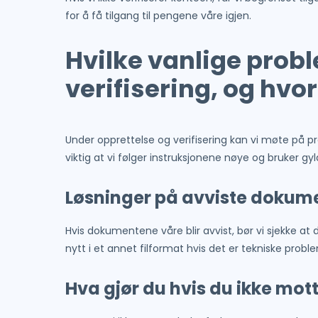
for å få tilgang til pengene våre igjen.
Hvilke vanlige prob
verifisering, og hv
Under opprettelse og verifisering kan vi møte på pr
viktig at vi følger instruksjonene nøye og bruker g
Løsninger på avviste dokum
Hvis dokumentene våre blir avvist, bør vi sjekke at d
nytt i et annet filformat hvis det er tekniske probl
Hva gjør du hvis du ikke mot