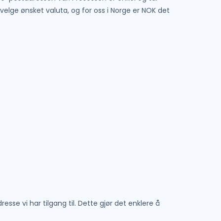
velge ønsket valuta, og for oss i Norge er NOK det
sse vi har tilgang til. Dette gjør det enklere å