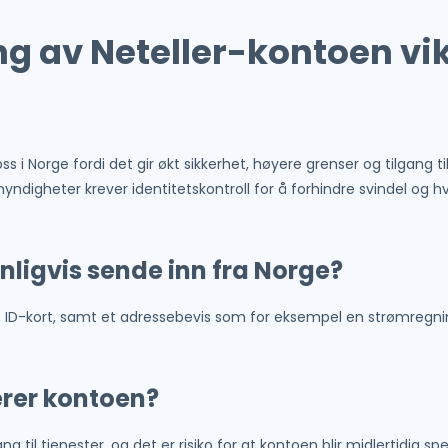
ing av Neteller-kontoen vik
 i Norge fordi det gir økt sikkerhet, høyere grenser og tilgang til 
digheter krever identitetskontroll for å forhindre svindel og hvit
ligvis sende inn fra Norge?
nalt ID-kort, samt et adressebevis som for eksempel en strømreg
serer kontoen?
ang til tjenester, og det er risiko for at kontoen blir midlertidig sp