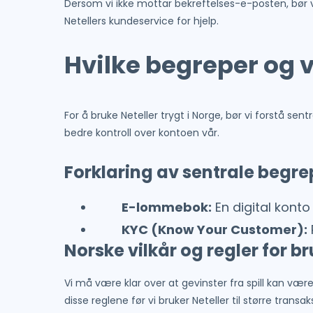
Dersom vi ikke mottar bekreftelses-e-posten, bør vi
Netellers kundeservice for hjelp.
Hvilke begreper og v
For å bruke Neteller trygt i Norge, bør vi forstå s
bedre kontroll over kontoen vår.
Forklaring av sentrale begre
E-lommebok:
En digital konto
KYC (Know Your Customer):
Norske vilkår og regler for br
Vi må være klar over at gevinster fra spill kan være s
disse reglene før vi bruker Neteller til større transak