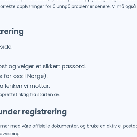
 korrekte opplysninger for å unngå problemer senere. Vi må også 
trering
tside.
ost og velger et sikkert passord.
 for oss i Norge).
a lenken vi mottar.
prettet riktig fra starten av.
 under registrering
mmer med våre offisielle dokumenter, og bruke en aktiv e-postadre
avvisning.