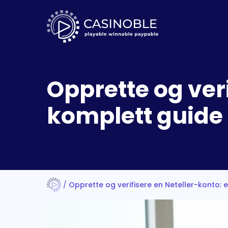
Opprette og veri
Gates of Olympus 1000
Nye Casinoer
Cashback
Basketball
Om oss
Kredittkort
The Cl
Liv
Cal
Big Bass Splash
Beste Nettcasinoer
Gratisspill
Boksing
Kontakt Oss
Mastercar
Wildz
Liv
CS
komplett guide
Madame Destiny
Mobile Casinoer
Gratisspinn
Fotball
Partnerskap
VISA
SpinAw
Big
Do
Gates of Olympus
Casinoer med Raske Uttak
Innskuddsfri
Formel 1
Nyheter
Paysafeca
NY Spin
Gre
Le
Sugar Rush 1000
Laveste Innskudds Casinoer
Golf
Neosurf No
21.com
Live
Ov
Sweet Bonanza
Spilleautomater
Ishockey
Captain
Who
Sta
Sugar Rush
Tennis
Cookie
Liv
The Dog House Megaways
UFC
All 
Opprette og verifisere en Neteller-konto: 