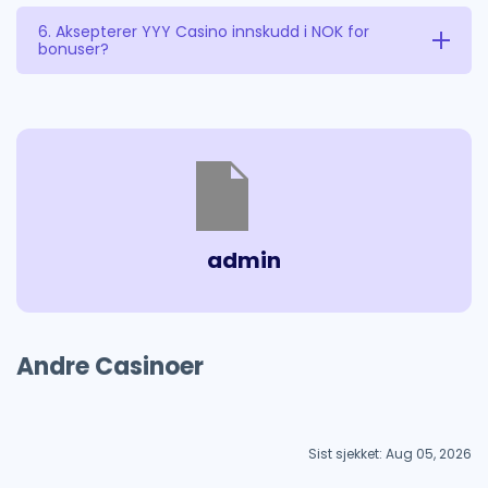
trygt og enkelt bruke Vipps for å gjøre et
Omsetningskravet for velkomstbonusen er vanligvis
6. Aksepterer YYY Casino innskudd i NOK for
kvalifiserende innskudd og motta din attraktive
bonuser?
35x bonusbeløpet, men det kan variere. Det er alltid
velkomstbonus.
viktig å lese de fullstendige bonusvilkårene på YYY
Ja, YYY Casino aksepterer innskudd i norske kroner
Casinos nettside for alle detaljer og eventuelle
(NOK) fra spillere i Norge. Alle bonuser, inkludert den
unntak.
store velkomstbonusen, kan enkelt kreves og brukes
med din lokale valuta uten problemer.
admin
Andre Casinoer
Sist sjekket: Aug 05, 2026