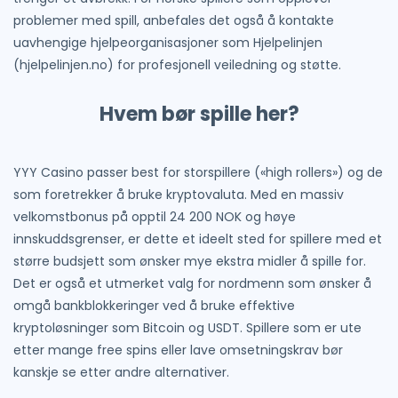
problemer med spill, anbefales det også å kontakte
uavhengige hjelpeorganisasjoner som Hjelpelinjen
(hjelpelinjen.no) for profesjonell veiledning og støtte.
Hvem bør spille her?
YYY Casino passer best for storspillere («high rollers») og de
som foretrekker å bruke kryptovaluta. Med en massiv
velkomstbonus på opptil 24 200 NOK og høye
innskuddsgrenser, er dette et ideelt sted for spillere med et
større budsjett som ønsker mye ekstra midler å spille for.
Det er også et utmerket valg for nordmenn som ønsker å
omgå bankblokkeringer ved å bruke effektive
kryptoløsninger som Bitcoin og USDT. Spillere som er ute
etter mange free spins eller lave omsetningskrav bør
kanskje se etter andre alternativer.