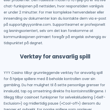
eller problemer. Den raskeste måten å få hjelp på er via live
chat-funksjonen på nettsiden, hvor responstiden vanligvis
er under 2 minutter. For mer komplekse henvendelser eller
innsending av dokumenter kan du kontakte dem via e-post
på support@yyyonline.com. Supportteamet er profesjonelt
og løsningsorientert, selv om det kan forekomme at
kommunikasjonen primært foregår på engelsk avhengig av
tidspunktet på døgnet.
Verktøy for ansvarlig spill
YYY Casino tilbyr grunnleggende verktøy for ansvarlig spill
for å hjelpe spillere med å beholde kontrollen over sin
gambling. Du har mulighet til å sette personlige grenser for
innskudd, tap og omsetning direkte fra kontoinnstillingene. I
tillegg tilbyr casinoet funksjoner for selvekskludering («Self-
Exclusion») og midlertidig pause («Cool-off») dersom du
trenger et avbrekk. For norske spillere som opplever