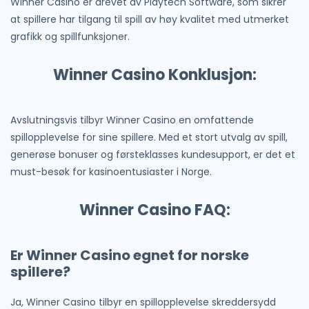
Winner Casino er drevet av Playtech Software, som sikrer
at spillere har tilgang til spill av høy kvalitet med utmerket
grafikk og spillfunksjoner.
Winner Casino Konklusjon:
Avslutningsvis tilbyr Winner Casino en omfattende
spillopplevelse for sine spillere. Med et stort utvalg av spill,
generøse bonuser og førsteklasses kundesupport, er det et
must-besøk for kasinoentusiaster i Norge.
Winner Casino FAQ:
Er Winner Casino egnet for norske
spillere?
Ja, Winner Casino tilbyr en spillopplevelse skreddersydd