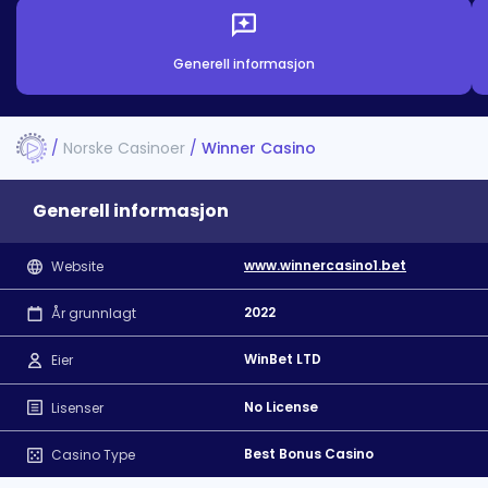
ulette
e of
e Gods
Generell informasjon
ulette
antum
ulette
Norske Casinoer
Winner Casino
Xtreme
htning
Generell informasjon
ulette
www.winnercasino1.bet
Website
2022
År grunnlagt
WinBet LTD
Eier
No License
Lisenser
Best Bonus Casino
Casino Type