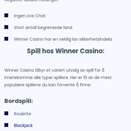
Ingen Live Chat
Stort antall begrensede land
Winner Casino har en veldig lav sikkerhetsindeks
Spill hos Winner Casino:
Winner Casino tilbyr et variert utvalg av spill for å
imøtekomme alle typer spillere. Her er 10 av de mest
populære spillene du kan forvente å finne:
Bordspill:
Roulette
Blackjack