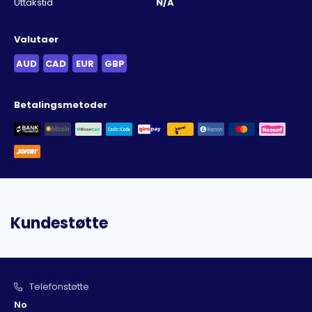
Uttakstid
N/A
Shooting
Sic Bo
Valutaer
Slingo
Slots
AUD
CAD
EUR
GBP
Sports Betting
Table Games
Texas Holdem
Video Poker
Betalingsmetoder
Video Slots
Kundestøtte
Telefonstøtte
No