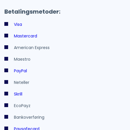
Betalingsmetoder:
Visa
Mastercard
American Express
Maestro
PayPal
Neteller
Skrill
EcoPayz
Bankoverføring
Paysafecard