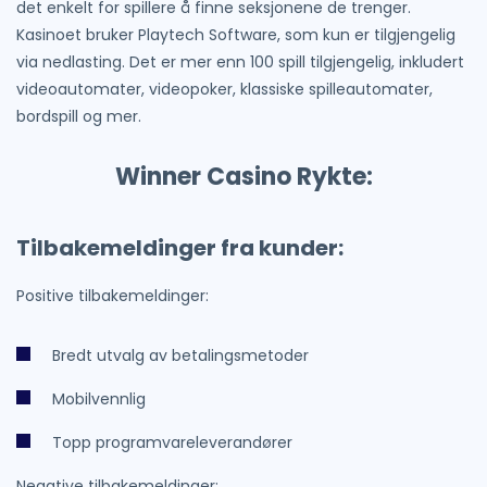
det enkelt for spillere å finne seksjonene de trenger.
Kasinoet bruker Playtech Software, som kun er tilgjengelig
via nedlasting. Det er mer enn 100 spill tilgjengelig, inkludert
videoautomater, videopoker, klassiske spilleautomater,
bordspill og mer.
Winner Casino Rykte:
Tilbakemeldinger fra kunder:
Positive tilbakemeldinger:
Bredt utvalg av betalingsmetoder
Mobilvennlig
Topp programvareleverandører
Negative tilbakemeldinger: