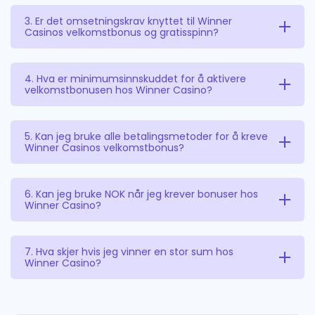
første innskudd, opptil 40 000 NOK, og er tilgjengelig
Du mottar 100 gratisspinn automatisk med ditt første
3. Er det omsetningskrav knyttet til Winner
ved registrering.
Casinos velkomstbonus og gratisspinn?
kvalifiserende innskudd. Disse spinnene er ofte
knyttet til utvalgte populære spilleautomater, sjekk
Ja, det er omsetningskrav for både bonuspenger og
4. Hva er minimumsinnskuddet for å aktivere
vilkår for detaljer.
velkomstbonusen hos Winner Casino?
gevinster fra gratisspinn. Sjekk Winner Casinos
bonusvilkår for spesifikke detaljer om krav og
For å aktivere velkomstbonusen på 400% og 100
5. Kan jeg bruke alle betalingsmetoder for å kreve
tidsfrister før du spiller.
Winner Casinos velkomstbonus?
gratisspinn, kreves et minimumsinnskudd. Sjekk
bonusvilkårene for det eksakte beløpet, ofte rundt
Nei, noen betalingsmetoder som Skrill eller Neteller
6. Kan jeg bruke NOK når jeg krever bonuser hos
100-200 NOK.
Winner Casino?
kan ekskluderes fra bonustilbud. Sjekk alltid
bonusvilkårene for en liste over kvalifiserende
Ja, Winner Casino støtter NOK for både innskudd,
7. Hva skjer hvis jeg vinner en stor sum hos
metoder.
Winner Casino?
uttak og bonusspill. Alle bonusbeløp og gevinster vil
vises i norsk valuta for enkel oversikt.
Store gevinster hos Winner Casino utbetales i NOK,