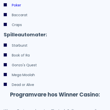
Poker
Baccarat
Craps
Spilleautomater:
Starburst
Book of Ra
Gonzo's Quest
Mega Moolah
Dead or Alive
Programvare hos Winner Casino: