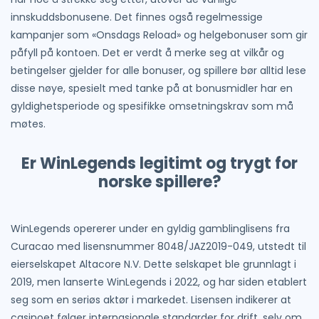
innskuddsbonusene. Det finnes også regelmessige
kampanjer som «Onsdags Reload» og helgebonuser som gir
påfyll på kontoen. Det er verdt å merke seg at vilkår og
betingelser gjelder for alle bonuser, og spillere bør alltid lese
disse nøye, spesielt med tanke på at bonusmidler har en
gyldighetsperiode og spesifikke omsetningskrav som må
møtes.
Er WinLegends legitimt og trygt for
norske spillere?
WinLegends opererer under en gyldig gamblinglisens fra
Curacao med lisensnummer 8048/JAZ2019-049, utstedt til
eierselskapet Altacore N.V. Dette selskapet ble grunnlagt i
2019, men lanserte WinLegends i 2022, og har siden etablert
seg som en seriøs aktør i markedet. Lisensen indikerer at
casinoet følger internasjonale standarder for drift, selv om