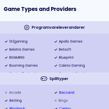
Game Types and Providers
Programvareleverandører
1X2gaming
Apollo Games
Belatra Games
Betsoft
BGAMING
Blueprint
Booming Games
Caleta Gaming
Casino Technology
Concept Gaming
Spilltyper
edict
ELK Studios
Endorphina
Evolution Gaming
Arcade
Baccarat
Evoplay Entertainment
Ezugi
Betting
Bingo
Fugaso
GameArt
Blackjack
Casino