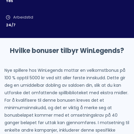
Yes
Arbeidstid
24/7
Hvilke bonuser tilbyr WinLegends?
Nye spillere hos WinLegends mottar en velkomstbonus på
100 % opptil 5000 kr ved sitt aller første innskudd. Dette gir
deg en umiddelbar dobling av saldoen din, slik at du kan
utforske det omfattende spillbiblioteket med ekstra midler.
For å kvalifisere til denne bonusen kreves det et
minimumsinnskudd, og det er viktig å merke seg at
bonusbeløpet kommer med et omsetningskrav på 40
ganger beløpet før uttak kan gjennomføres. I motsetning til
enkelte andre kampanjer, inkluderer denne spesifikke