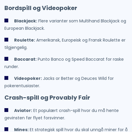
Bordspill og Videopoker
Blackjack:
Flere varianter som Multihand Blackjack og
European Blackjack.
Roulette:
Amerikansk, Europeisk og Fransk Roulette er
tilgjengelig.
Baccarat:
Punto Banco og Speed Baccarat for raske
runder.
Videopoker:
Jacks or Better og Deuces Wild for
pokerentusiaster.
Crash-spill og Provably Fair
Aviator:
Et populært crash-spill hvor du må hente
gevinsten før flyet forsvinner.
Mines:
Et strategisk spill hvor du skal unngå miner for å