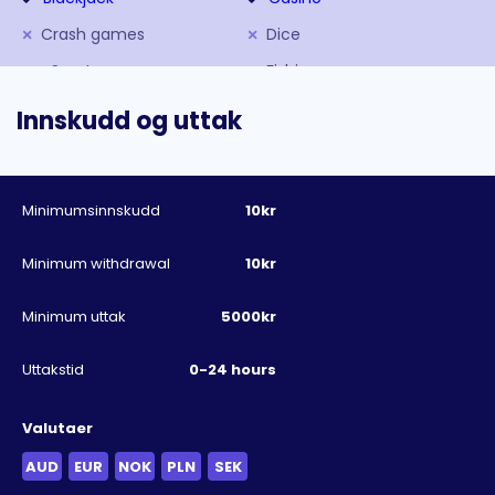
Gamzix
Habanero
Crash games
Dice
Hacksaw Gaming
High 5 Games
eSports
Fishing
HoGaming
Igrosoft
Instant Win
Jackpot
Innskudd og uttak
IronDog
iSoftBet
Jackpot games
Keno
KA Gaming
Kalamba Games
Live Casino
Live Dealer
Kiron Interactive
Lady Luck Games
Minimumsinnskudd
10kr
Live dealer games
Live Game Show
Leander Games
Leap Gaming
Lottery
Mine Games
Minimum withdrawal
10kr
Mascot Gaming
Microgaming
Others
Plinko
NetEnt
NetGame
Minimum uttak
5000kr
Poker
Roulette
Nolimit City
OneTouch
Scratch Cards
Scratchcards
Uttakstid
0-24 hours
PG Soft
Platipus
Shooting
Sic Bo
Play’n Go
Playson
Valutaer
Slingo
Slots
Pragmatic Play
Push Gaming
AUD
EUR
NOK
PLN
SEK
Sports Betting
Table Games
Red Rake
Red Tiger