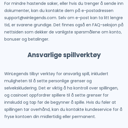
For mindre hastende saker, eller hvis du trenger å sende inn
dokumenter, kan du kontakte dem på e-postadressen
support@winlegends.com. Selv om e-post kan ta litt lengre
tid, er svarene grundige. Det finnes også en FAQ-seksjon på
nettsiden som dekker de vanligste spørsmålene om konto,
bonuser og betalinger.
Ansvarlige spillverktøy
WinLegends tilbyr verktøy for ansvarlig spill, inkludert
muligheten til å sette personlige grenser og
selvekskludering. Det er viktig å ha kontroll over spillingen,
og casinoet oppfordrer spillere til å sette grenser for
innskudd og tap før de begynner å spille. Hvis du føler at
spillingen tar overhånd, kan du kontakte kundeservice for å
fryse kontoen din midlertidig eller permanent.