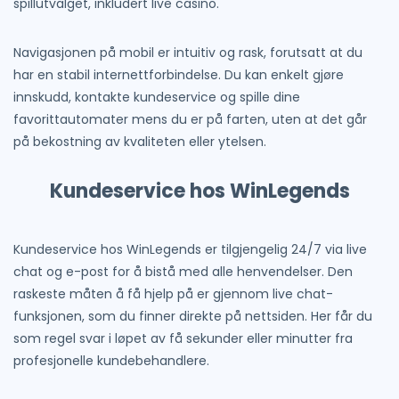
spillutvalget, inkludert live casino.
Navigasjonen på mobil er intuitiv og rask, forutsatt at du
har en stabil internettforbindelse. Du kan enkelt gjøre
innskudd, kontakte kundeservice og spille dine
favorittautomater mens du er på farten, uten at det går
på bekostning av kvaliteten eller ytelsen.
Kundeservice hos WinLegends
Kundeservice hos WinLegends er tilgjengelig 24/7 via live
chat og e-post for å bistå med alle henvendelser. Den
raskeste måten å få hjelp på er gjennom live chat-
funksjonen, som du finner direkte på nettsiden. Her får du
som regel svar i løpet av få sekunder eller minutter fra
profesjonelle kundebehandlere.