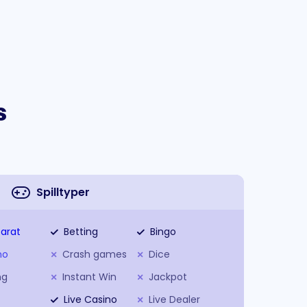
s
Spilltyper
arat
Betting
Bingo
no
Crash games
Dice
ng
Instant Win
Jackpot
Live Casino
Live Dealer