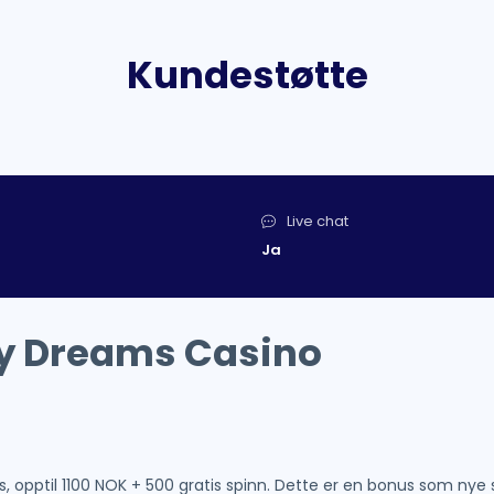
Kundestøtte
Live chat
Ja
y Dreams Casino
opptil 1100 NOK + 500 gratis spinn. Dette er en bonus som nye sp