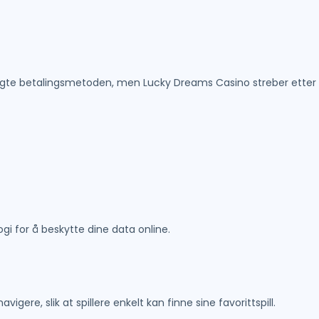
lgte betalingsmetoden, men Lucky Dreams Casino streber etter r
i for å beskytte dine data online.
gere, slik at spillere enkelt kan finne sine favorittspill.