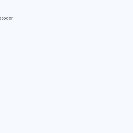
etoder: