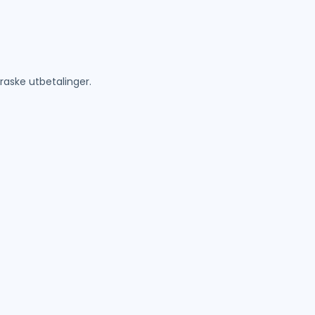
aske utbetalinger.