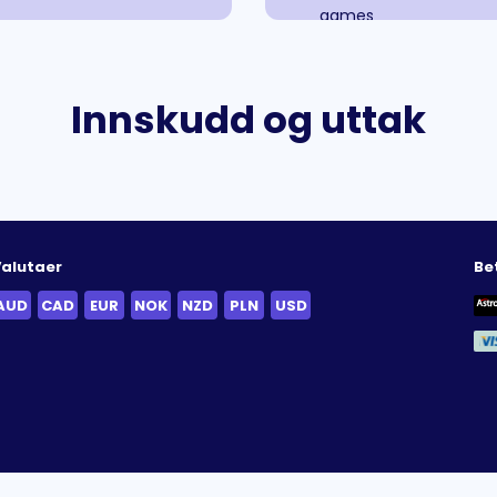
games
Live dealer
Live
games
Sho
Innskudd og uttak
Others
Plink
Scratch Cards
Scra
Slingo
Slots
Texas Holdem
Vide
Valutaer
Be
AUD
CAD
EUR
NOK
NZD
PLN
USD