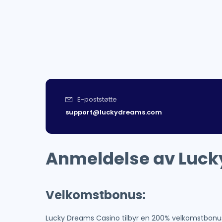
E-poststøtte
support@luckydreams.com
Anmeldelse av Luck
Velkomstbonus:
Lucky Dreams Casino tilbyr en 200% velkomstbonus, 