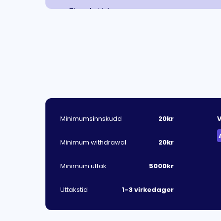
Thunderkick
Minimumsinnskudd
20kr
Minimum withdrawal
20kr
Minimum uttak
5000kr
Uttakstid
1–3 virkedager