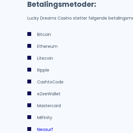
Betalingsmetoder:
Lucky Dreams Casino støtter følgende betalingsm
Bitcoin
Ethereum
Litecoin
Ripple
CashtoCode
eZeeWallet
Mastercard
MiFinity
Neosurf