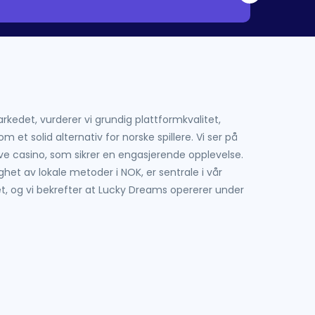
rkedet, vurderer vi grundig plattformkvalitet,
 et solid alternativ for norske spillere. Vi ser på
live casino, som sikrer en engasjerende opplevelse.
ghet av lokale metoder i NOK, er sentrale i vår
itet, og vi bekrefter at Lucky Dreams opererer under