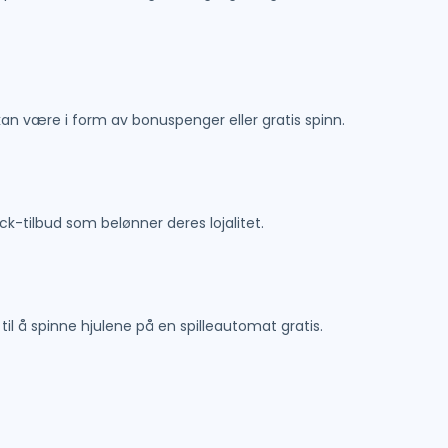
kan være i form av bonuspenger eller gratis spinn.
-tilbud som belønner deres lojalitet.
il å spinne hjulene på en spilleautomat gratis.