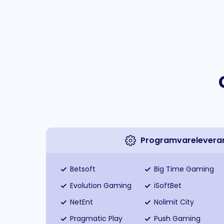
Programvarelevera
Betsoft
Big Time Gaming
Evolution Gaming
iSoftBet
NetEnt
Nolimit City
Pragmatic Play
Push Gaming