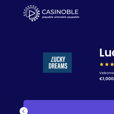
Gates of Olympus 1000
Nye Casinoer
Cashback
Basketball
Om oss
Kredittkort
The Cl
Liv
Cal
Lu
Big Bass Splash
Beste Nettcasinoer
Gratisspill
Boksing
Kontakt Oss
Mastercar
Wildz
Liv
CS
Madame Destiny
Mobile Casinoer
Gratisspinn
Fotball
Partnerskap
VISA
SpinAw
Big
Do
Gates of Olympus
Casinoer med Raske Uttak
Innskuddsfri
Formel 1
Nyheter
Paysafeca
NY Spin
Gre
Le
Sugar Rush 1000
Laveste Innskudds Casinoer
Golf
Neosurf No
21.com
Live
Ov
Velkoms
Sweet Bonanza
Spilleautomater
Ishockey
Captain
Who
Sta
€1,000 
Sugar Rush
Tennis
Cookie
Liv
The Dog House Megaways
UFC
All 