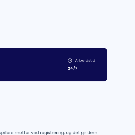
Arbeidstid
24/7
illere mottar ved registrering, og det gir dem