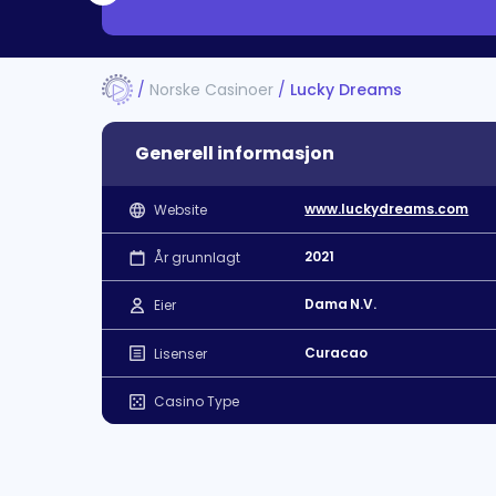
Norske Casinoer
Lucky Dreams
Generell informasjon
www.luckydreams.com
Website
2021
År grunnlagt
Dama N.V.
Eier
Curacao
Lisenser
Casino Type