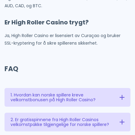
AUD, CAD, og BTC.
Er High Roller Casino trygt?
Ja, High Roller Casino er lisensiert av Curaçao og bruker
SSL-kryptering for å sikre spillerens sikkerhet.
FAQ
1. Hvordan kan norske spillere kreve
velkomstbonusen på High Roller Casino?
Norske spillere kan enkelt kreve velkomstbonusen
2. Er gratisspinnene fra High Roller Casinos
velkomstpakke tilgjengelige for norske spillere?
på €500 og 200 gratisspinn. Registrer deg, gjør et