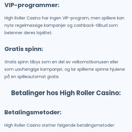
VIP-programmer:
High Roller Casino har ingen VIP-program, men spillere kan
nyte regelmessige kampanjer og cashback-tilbud som
belønner deres lojalitet.
Gratis spinn:
Gratis spinn tilbys som en del av velkomstbonusen eller
som uavhengige kampanjer, og lar spillerne spinne hjulene
på en spilleautomat gratis.
Betalinger hos High Roller Casino:
Betalingsmetoder:
High Roller Casino støtter følgende betalingsmetoder: