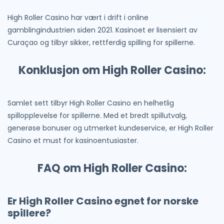
High Roller Casino har vært i drift i online
gamblingindustrien siden 2021. Kasinoet er lisensiert av
Curaçao og tilbyr sikker, rettferdig spilling for spillerne.
Konklusjon om High Roller Casino:
Samlet sett tilbyr High Roller Casino en helhetlig
spillopplevelse for spillerne. Med et bredt spillutvalg,
generøse bonuser og utmerket kundeservice, er High Roller
Casino et must for kasinoentusiaster.
FAQ om High Roller Casino:
Er High Roller Casino egnet for norske
spillere?