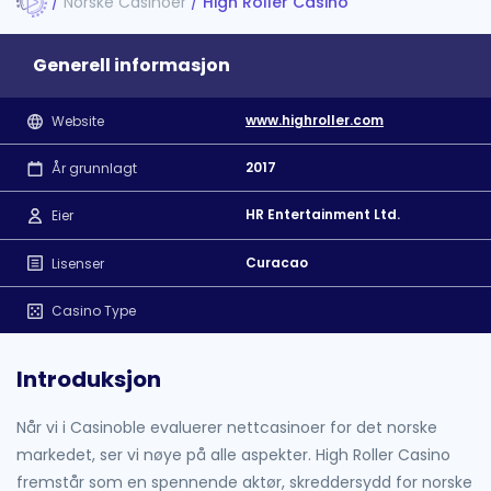
Norske Casinoer
High Roller Casino
ulette
e of
Generell informasjon
e Gods
ulette
antum
www.highroller.com
Website
ulette
2017
År grunnlagt
Xtreme
htning
HR Entertainment Ltd.
Eier
ulette
Curacao
Lisenser
Casino Type
Introduksjon
Når vi i Casinoble evaluerer nettcasinoer for det norske
markedet, ser vi nøye på alle aspekter. High Roller Casino
fremstår som en spennende aktør, skreddersydd for norske