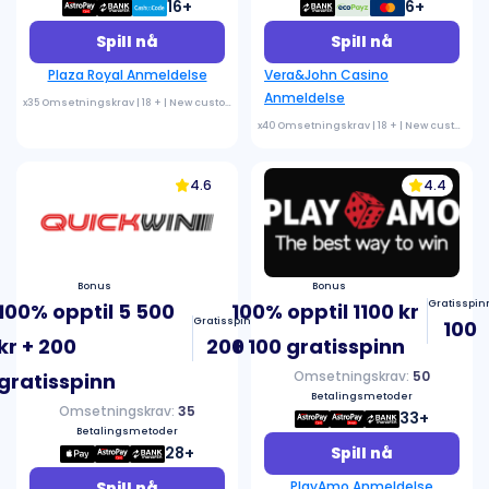
16+
6+
Spill nå
Spill nå
Plaza Royal Anmeldelse
Vera&John Casino
Anmeldelse
x35 Omsetningskrav | 18 + | New customers only |
Vilkår og betingelser gjelder
x40 Omsetningskrav | 18 + | New customers only |
4.6
4.4
Bonus
Bonus
Gratisspin
100% opptil 5 500
100% opptil 1100 kr
Gratisspinn
100
kr + 200
200
+ 100 gratisspinn
Omsetningskrav:
50
gratisspinn
Betalingsmetoder
Omsetningskrav:
35
33+
Betalingsmetoder
28+
Spill nå
Spill nå
PlayAmo Anmeldelse