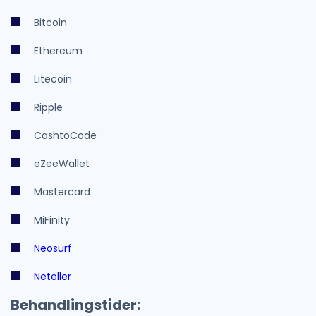
Bitcoin
Ethereum
Litecoin
Ripple
CashtoCode
eZeeWallet
Mastercard
MiFinity
Neosurf
Neteller
Behandlingstider: