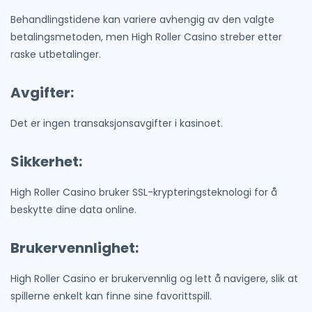
Behandlingstidene kan variere avhengig av den valgte
betalingsmetoden, men High Roller Casino streber etter
raske utbetalinger.
Avgifter:
Det er ingen transaksjonsavgifter i kasinoet.
Sikkerhet:
High Roller Casino bruker SSL-krypteringsteknologi for å
beskytte dine data online.
Brukervennlighet:
High Roller Casino er brukervennlig og lett å navigere, slik at
spillerne enkelt kan finne sine favorittspill.