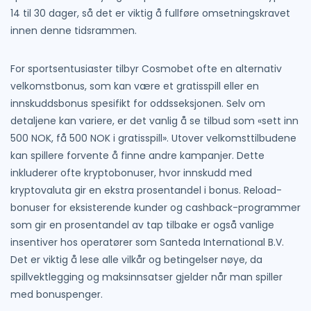
14 til 30 dager, så det er viktig å fullføre omsetningskravet
innen denne tidsrammen.
For sportsentusiaster tilbyr Cosmobet ofte en alternativ
velkomstbonus, som kan være et gratisspill eller en
innskuddsbonus spesifikt for oddsseksjonen. Selv om
detaljene kan variere, er det vanlig å se tilbud som «sett inn
500 NOK, få 500 NOK i gratisspill». Utover velkomsttilbudene
kan spillere forvente å finne andre kampanjer. Dette
inkluderer ofte kryptobonuser, hvor innskudd med
kryptovaluta gir en ekstra prosentandel i bonus. Reload-
bonuser for eksisterende kunder og cashback-programmer
som gir en prosentandel av tap tilbake er også vanlige
insentiver hos operatører som Santeda International B.V.
Det er viktig å lese alle vilkår og betingelser nøye, da
spillvektlegging og maksinnsatser gjelder når man spiller
med bonuspenger.