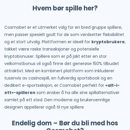
Hvem bør spille her?
Cosmobet er et utmerket valg for en bred gruppe spillere,
men passer spesielt godt for de som verdsetter fleksibilitet
og et stort utvalg. Plattformen er ideell for
kryptobrukere
,
takket være raske transaksjoner og potensielle
kryptobonuser. Spillere som er på jakt etter en stor
velkomstbonus vil også finne det generøse 150% tilbudet
attraktivt. Med en kombinert plattform som inkluderer
tusenvis av casinospill, en fullverdig sportsbook og en
dedikert e-sportseksjon, er Cosmobet perfekt for
«alt-i-
ett»-spilleren
som ønsker å ha alle sine spillalternativer
samlet på ett sted. Den moderne og brukervennlige
designen appellerer også til nye spillere.
Endelig dom – Bør du bli med hos