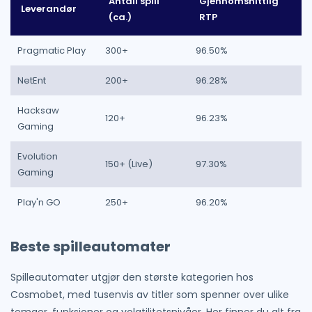
Antall spill
Gjennomsnittlig
Leverandør
(ca.)
RTP
Pragmatic Play
300+
96.50%
NetEnt
200+
96.28%
Hacksaw
120+
96.23%
Gaming
Evolution
150+ (Live)
97.30%
Gaming
Play'n GO
250+
96.20%
Beste spilleautomater
Spilleautomater utgjør den største kategorien hos
Cosmobet, med tusenvis av titler som spenner over ulike