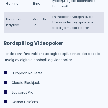
lykkehjul og fire spennende
Gaming
Time
bonusspill.
En moderne versjon av det
Pragmatic
Mega Sic
klassiske terningspillet med
Play Live
Bo
tilfeldige multiplikatorer.
Bordspill og Videopoker
For de som foretrekker strategiske spill, finnes det et solid
utvalg av digitale bordspill og videopoker.
European Roulette
Classic Blackjack
Baccarat Pro
Casino Hold'em