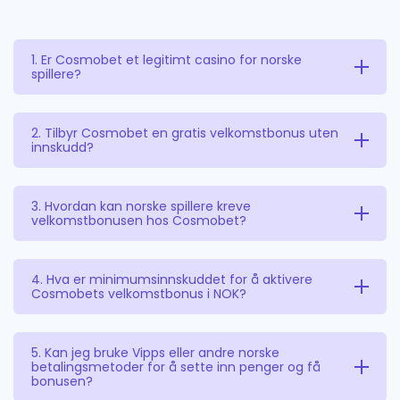
1. Er Cosmobet et legitimt casino for norske
spillere?
Ja, Cosmobet opererer under en anerkjent lisens,
2. Tilbyr Cosmobet en gratis velkomstbonus uten
innskudd?
noe som sikrer et trygt og regulert spillmiljø for
spillere fra Norge.
Nei, Cosmobets velkomstbonus krever et
3. Hvordan kan norske spillere kreve
velkomstbonusen hos Cosmobet?
kvalifiserende innskudd for å aktiveres. Den er ikke
en gratis bonus uten innskudd.
Norske spillere kan kreve velkomstbonusen på 150%
4. Hva er minimumsinnskuddet for å aktivere
Cosmobets velkomstbonus i NOK?
opptil 5500 NOK ved å gjøre et kvalifiserende
innskudd etter registrering.
For å aktivere velkomstbonusen på 150% opptil 5500
5. Kan jeg bruke Vipps eller andre norske
betalingsmetoder for å sette inn penger og få
NOK kreves et kvalifiserende minimumsinnskudd,
bonusen?