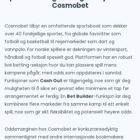
Cosmobet
Cosmobet tilbyr en omfattende sportsbook som dekker
over 40 forskjellige sporter, fra globale favoritter som
fotball og basketball til nisjemarkeder som dart og
vannpolo. For norske spillere er dekningen av vintersport,
håndball og fotball spesielt god. Plattformen har en robust
live betting-seksjon hvor du kan plassere spill mens
kampene pågår, med odds som oppdateres i sanntid.
Funksjoner som
Cash Out
er tilgjengelig, noe som gir deg
muligheten til å sikre en gevinst eller minimere et tap før
arrangementet er ferdig. En
Bet Builder
-funksjon lar deg
kombinere flere markeder fra samme kamp til ett enkelt
spill, noe som gir økt fleksibilitet og potensielt høyere odds.
Oddsmarginen hos Cosmobet er konkurransedyktig
sammenlignet med andre internasjonale bookmakere.