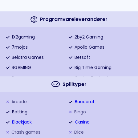
Programvareleverandører
1X2gaming
2by2 Gaming
7mojos
Apollo Games
Belatra Games
Betsoft
BGAMING
Big Time Gaming
Booongo
Casino Technology
Spilltyper
Crazy Tooth Studio
EGT
ELK Studios
Endorphina
Arcade
Baccarat
Evolution Gaming
Evoplay Entertainment
Betting
Bingo
Foxium
Fugaso
Blackjack
Casino
GameArt
Gamefish Global
Crash games
Dice