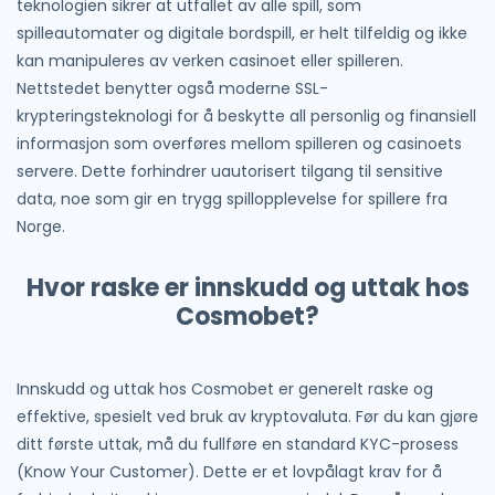
teknologien sikrer at utfallet av alle spill, som
spilleautomater og digitale bordspill, er helt tilfeldig og ikke
kan manipuleres av verken casinoet eller spilleren.
Nettstedet benytter også moderne SSL-
krypteringsteknologi for å beskytte all personlig og finansiell
informasjon som overføres mellom spilleren og casinoets
servere. Dette forhindrer uautorisert tilgang til sensitive
data, noe som gir en trygg spillopplevelse for spillere fra
Norge.
Hvor raske er innskudd og uttak hos
Cosmobet?
Innskudd og uttak hos Cosmobet er generelt raske og
effektive, spesielt ved bruk av kryptovaluta. Før du kan gjøre
ditt første uttak, må du fullføre en standard KYC-prosess
(Know Your Customer). Dette er et lovpålagt krav for å