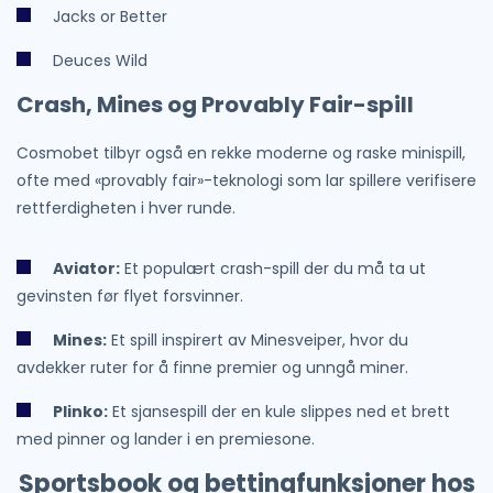
Jacks or Better
Deuces Wild
Crash, Mines og Provably Fair-spill
Cosmobet tilbyr også en rekke moderne og raske minispill,
ofte med «provably fair»-teknologi som lar spillere verifisere
rettferdigheten i hver runde.
Aviator:
Et populært crash-spill der du må ta ut
gevinsten før flyet forsvinner.
Mines:
Et spill inspirert av Minesveiper, hvor du
avdekker ruter for å finne premier og unngå miner.
Plinko:
Et sjansespill der en kule slippes ned et brett
med pinner og lander i en premiesone.
Sportsbook og bettingfunksjoner hos