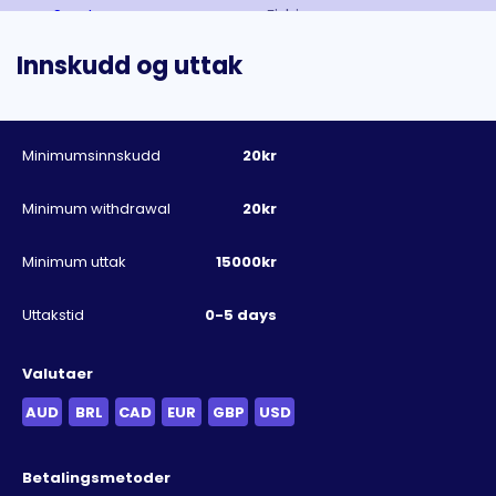
gamevy
Gamomat
eSports
Fishing
Gamzix
Genesis
Instant Win
Jackpot
Innskudd og uttak
Givme Games
Golden Hero
Jackpot games
Keno
Golden Rock Studios
Habanero
Live Casino
Live Dealer
Hacksaw Gaming
High 5 Games
Minimumsinnskudd
20kr
Live dealer games
Live Game Show
Igrosoft
IronDog
Lottery
Mine Games
Minimum withdrawal
20kr
JustForTheWin
Kalamba Games
Others
Plinko
Leander Games
Mobilots
Minimum uttak
15000kr
Poker
Roulette
MrSlotty
NetEnt
Scratch Cards
Scratchcards
Uttakstid
0-5 days
Nolimit City
OMI Gaming
Shooting
Sic Bo
OneTouch
Oryx
Valutaer
Slingo
Slots
Pariplay
PG Soft
AUD
BRL
CAD
EUR
GBP
USD
Sports Betting
Table Games
Platipus
Play’n Go
Texas Holdem
Video Poker
Playson
Pragmatic Play
Betalingsmetoder
Video Slots