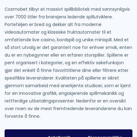
Cosmobet tilbyr et massivt spillbibliotek med sannsynligvis
over 7000 titler fra bransjens ledende spillutviklere.
Porteføljen er bred og dekker alt fra moderne
videoautomater og klassiske fruktautomater til et
omfattende live casino, bordspill og unike minispill. Med et
så stort utvalg er det garantert noe for enhver smak, enten
du er en nybegynner eller en erfaren storspiller. Spillene er
pent organisert i kategorier, og en effektiv søkefunksjon
gjør det enkelt å finne favorittitlene dine eller filtrere etter
spesifikke leverandører. Kvaliteten på spillene er sikret
gjennom samarbeid med anerkjente studioer, som er kjent
for sin innovative grafikk, engasjerende spillmekanikk og
rettferdige utbetalingsprosenter. Nedenfor er en oversikt
over noen av de mest fremtredende leverandørene du kan
forvente å finne.