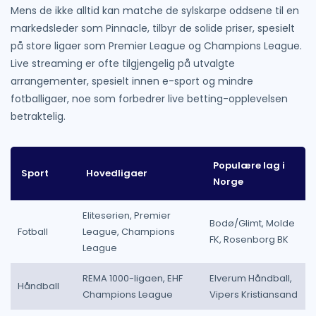
Mens de ikke alltid kan matche de sylskarpe oddsene til en
markedsleder som Pinnacle, tilbyr de solide priser, spesielt
på store ligaer som Premier League og Champions League.
Live streaming er ofte tilgjengelig på utvalgte
arrangementer, spesielt innen e-sport og mindre
fotballigaer, noe som forbedrer live betting-opplevelsen
betraktelig.
Populære lag i
Sport
Hovedligaer
Norge
Eliteserien, Premier
Bodø/Glimt, Molde
Fotball
League, Champions
FK, Rosenborg BK
League
REMA 1000-ligaen, EHF
Elverum Håndball,
Håndball
Champions League
Vipers Kristiansand