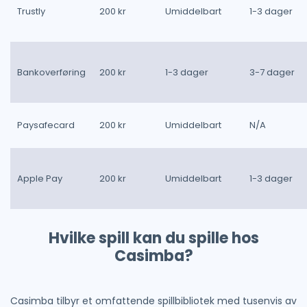
Trustly
200 kr
Umiddelbart
1-3 dager
Bankoverføring
200 kr
1-3 dager
3-7 dager
Paysafecard
200 kr
Umiddelbart
N/A
Apple Pay
200 kr
Umiddelbart
1-3 dager
Hvilke spill kan du spille hos
Casimba?
Casimba tilbyr et omfattende spillbibliotek med tusenvis av