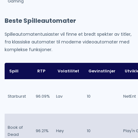
Gaming
Beste Spilleautomater
Spilleautomatentusiaster vil finne et bredt spekter av titler,
fra klassiske automater til moderne videoautomater med
komplekse funksjoner.
Spill
RTP
Volatilitet
Gevinstlinjer
Utvikl
Starburst
96.09%
Lav
10
NetEnt
Book of
96.21%
Høy
10
Play'n
Dead