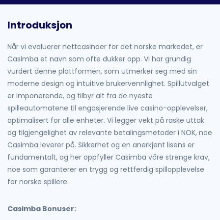
Introduksjon
Når vi evaluerer nettcasinoer for det norske markedet, er
Casimba et navn som ofte dukker opp. Vi har grundig
vurdert denne plattformen, som utmerker seg med sin
moderne design og intuitive brukervennlighet. Spillutvalget
er imponerende, og tilbyr alt fra de nyeste
spilleautomatene til engasjerende live casino-opplevelser,
optimalisert for alle enheter. Vi legger vekt på raske uttak
og tilgjengelighet av relevante betalingsmetoder i NOK, noe
Casimba leverer på. Sikkerhet og en anerkjent lisens er
fundamentalt, og her oppfyller Casimba våre strenge krav,
noe som garanterer en trygg og rettferdig spillopplevelse
for norske spillere.
Casimba Bonuser: