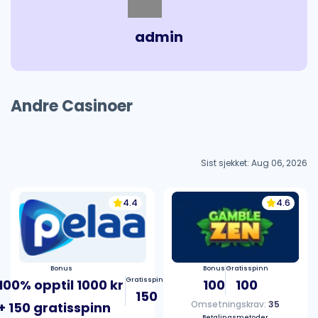
admin
Andre Casinoer
Sist sjekket: Aug 06, 2026
4.4
4.6
Bonus
Bonus
Gratisspinn
Gratisspinn
100% opptil 1000 kr
100
100
150
Omsetningskrav:
35
+ 150 gratisspinn
Betalingsmetoder