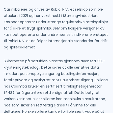
Casimba eies og drives av Rabidi N.V., et selskap som ble
etablert i 2021 og har vokst raskt i iGaming-industrien.
Kasinoet opererer under strenge regulatoriske retningslinjer
for å sikre et trygt spillmiljø. Selv om tidligere versjoner av
kasinoet opererte under andre lisenser, indikerer eierskapet
til Rabidi N.V. at de følger internasjonale standarder for drift
og spillersikkerhet.
Sikkerheten på nettsiden ivaretas gjennom avansert SSL-
krypteringsteknologi. Dette sikrer at alle sensitive data,
inkludert personopplysninger og betalingsinformasjon,
forblir private og beskyttet mot uautorisert tilgang. Spillene
hos Casimba bruker en sertifisert tilfeldighetsgenerator
(RNG) for å garantere rettferdige utfall. Dette betyr at
verken kasinoet eller spilleren kan manipulere resultatene,
noe som sikrer en rettferdig sjanse til å vinne for alle
deltakere. Norske spillere kan derfor føle seg trygge på at