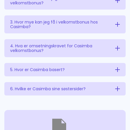
velkomstbonus?
generøse velkomstbonusen. Den inkluderer opptil 50
000 kr og 50 gratisspinn på ditt første innskudd.
Du aktiverer bonusen automatisk ved å gjøre et
3. Hvor mye kan jeg få i velkomstbonus hos
Casimba?
kvalifiserende første innskudd på minst 200 kr.
Bonusmidlene og gratisspinnene krediteres
Som ny spiller kan du motta opptil 50 000 kr i
4. Hva er omsetningskravet for Casimba
umiddelbart til din konto.
velkomstbonus?
bonuspenger og 50 gratisspinn. Dette gir en
fantastisk mulighet til å utforske casinoet med
Omsetningskravet for både bonuspenger og
5. Hvor er Casimba basert?
ekstra midler.
gevinster fra gratisspinn er 35x. Det er viktig å
fullføre dette kravet før uttak kan gjøres.
Casimba drives av White Hat Gaming Limited, et
6. Hvilke er Casimba sine søstersider?
anerkjent selskap basert på Malta. De opererer
under en gyldig lisens fra Malta Gaming Authority
Casimba har flere populære søstersider under White
(MGA).
Hat Gaming-paraplyen. Eksempler inkluderer Dream
Vegas, Grand Ivy, Spinland og Miami Dice.