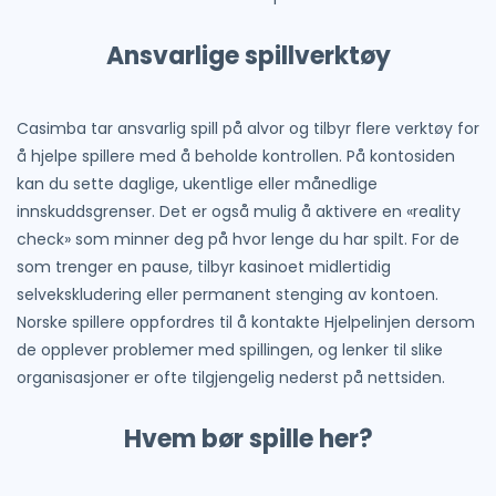
Ansvarlige spillverktøy
Casimba tar ansvarlig spill på alvor og tilbyr flere verktøy for
å hjelpe spillere med å beholde kontrollen. På kontosiden
kan du sette daglige, ukentlige eller månedlige
innskuddsgrenser. Det er også mulig å aktivere en «reality
check» som minner deg på hvor lenge du har spilt. For de
som trenger en pause, tilbyr kasinoet midlertidig
selvekskludering eller permanent stenging av kontoen.
Norske spillere oppfordres til å kontakte Hjelpelinjen dersom
de opplever problemer med spillingen, og lenker til slike
organisasjoner er ofte tilgjengelig nederst på nettsiden.
Hvem bør spille her?