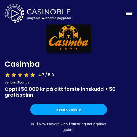
akeranmeldelser
ttspill
t
Casimba
ay
read
4.7 / 5.0
r
t
Velkomstbonus
et
Vær
ulette
Opptil 50 000 kr på ditt første innskudd + 50
taza
d
ga Fire
Oppmerksom
gratisspinn
t
aze
egas
t
Ansvarlig
ulette
Besøk casino
Pengespill
htning
ulette
18+ | New Players Only |
Vilkår og betingelser
gjelder
ky Ball