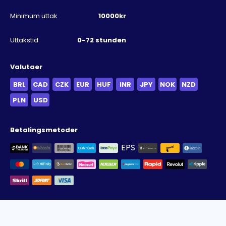
Others
Plinko
Pariplay
PG Soft
Minimum uttak
10000kr
Poker
Roulette
Platipus
PlayPearls
Scratch Cards
Scratchcards
Uttakstid
0-72 stunden
Playson
Playtech
Shooting
Sic Bo
Push Gaming
Rabcat
Valutaer
Slingo
Slots
Red Rake
Skywind Group
BRL
CAD
CZK
EUR
HUF
INR
JPY
NOK
NZD
Sports Betting
Table Games
Smartsoft Gaming
Spinomenal
PLN
USD
Texas Holdem
Video Poker
Swintt
Thunderkick
Video Slots
Betalingsmetoder
Tom Horn Gaming
Yggdrasil
EPS