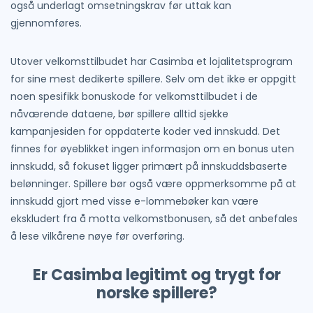
også underlagt omsetningskrav før uttak kan
gjennomføres.
Utover velkomsttilbudet har Casimba et lojalitetsprogram
for sine mest dedikerte spillere. Selv om det ikke er oppgitt
noen spesifikk bonuskode for velkomsttilbudet i de
nåværende dataene, bør spillere alltid sjekke
kampanjesiden for oppdaterte koder ved innskudd. Det
finnes for øyeblikket ingen informasjon om en bonus uten
innskudd, så fokuset ligger primært på innskuddsbaserte
belønninger. Spillere bør også være oppmerksomme på at
innskudd gjort med visse e-lommebøker kan være
ekskludert fra å motta velkomstbonusen, så det anbefales
å lese vilkårene nøye før overføring.
Er Casimba legitimt og trygt for
norske spillere?