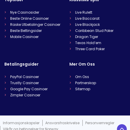
Nye Casinosider
Live Rulett
Beste Online Casinoer
Live Baccarat
Raske Utbetalinger Casinoer
Live Blackjack
Beste Bettingsider
Caribbean Stud Poker
Mobile Casinoer
Dragon Tiger
Texas Hold’em
Three Card Poker
Betalingsguider
Mer Om Oss
PayPal Casinoer
Om Oss
Trustly Casinoer
Partnerskap
Google Pay Casinoer
Sitemap
Zimpler Casinoer
Informasjonskapsler
Ansvarsfraskrivelse
Personvernregler
Vilkår og betingelser for Norway