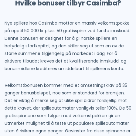
Hvilke bonuser tilbyr Casimba?
Nye spillere hos Casimba mottar en massiv velkomstpakke
på opptil 50 000 kr pluss 50 gratisspinn ved første innskudd.
Denne bonusen er designet for å gi norske spillere en
betydelig startkapital, og den skiller seg ut som en av de
større summene tilgjengelig på markedet i dag. For å
aktivere tilbudet kreves det et kvalifiserende innskudd, og
bonusmidlene krediteres umiddelbart til spillerens konto.
Velkomstbonusen kommer med et omsetningskrav på 35
ganger bonusbeløpet, noe som er standard for bransjen.
Det er viktig å merke seg at ulike spill bidrar forskjellig mot
dette kravet, der spilleautomater vanligvis teller 100%. De 50
gratisspinnene som følger med velkomstpakken gir en
utmerket mulighet til å teste ut populære spilleautomater
uten å risikere egne penger. Gevinster fra disse spinnene er