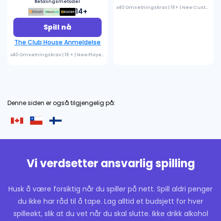
Betalingsmetoder
x40 Omsetningskrav | 18+ | New Customers Only |
14+
Spill nå
The Club House Anmeldelse
x40 Omsetningskrav | 18 + | New Players Only |
Vilkår og betingelser gjelder
Denne siden er også tilgjengelig på:
Vi verdsetter ansvarlig spilling
Husk å være forsiktig når du spiller på nett. Spill aldri penger
du ikke har råd til å tape. Lag alltid et budsjett for hver
spilleøkt, slik at du vet når du skal slutte. Ikke drikk alkohol