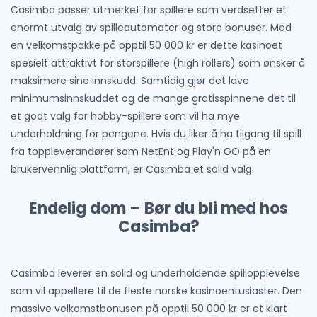
Casimba passer utmerket for spillere som verdsetter et
enormt utvalg av spilleautomater og store bonuser. Med
en velkomstpakke på opptil 50 000 kr er dette kasinoet
spesielt attraktivt for storspillere (high rollers) som ønsker å
maksimere sine innskudd. Samtidig gjør det lave
minimumsinnskuddet og de mange gratisspinnene det til
et godt valg for hobby-spillere som vil ha mye
underholdning for pengene. Hvis du liker å ha tilgang til spill
fra toppleverandører som NetEnt og Play'n GO på en
brukervennlig plattform, er Casimba et solid valg.
Endelig dom – Bør du bli med hos
Casimba?
Casimba leverer en solid og underholdende spillopplevelse
som vil appellere til de fleste norske kasinoentusiaster. Den
massive velkomstbonusen på opptil 50 000 kr er et klart