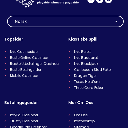
Norsk
Topsider
Klassiske Spill
Nye Casinosider
Live Rulett
Beste Online Casinoer
Live Baccarat
Raske Utbetalinger Casinoer
Live Blackjack
Beste Bettingsider
Caribbean Stud Poker
Mobile Casinoer
Dragon Tiger
Texas Hold’em
Three Card Poker
Betalingsguider
Mer Om Oss
PayPal Casinoer
Om Oss
Trustly Casinoer
Partnerskap
Google Pay Casinoer
Sitemap