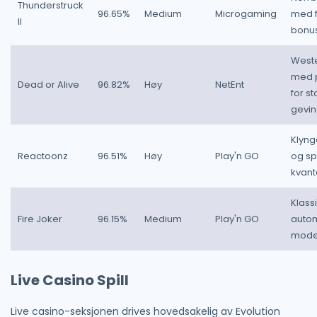
Thunderstruck
96.65%
Medium
Microgaming
med f
II
bonus
West
med p
Dead or Alive
96.82%
Høy
NetEnt
for st
gevin
Klyng
Reactoonz
96.51%
Høy
Play'n GO
og s
kvant
Klassi
Fire Joker
96.15%
Medium
Play'n GO
auto
moder
Live Casino Spill
Live casino-seksjonen drives hovedsakelig av Evolution