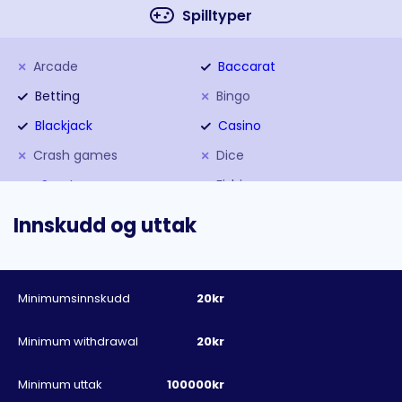
Spilltyper
Nolimit City
OneTouch
PG Soft
Play’n Go
Arcade
Baccarat
Playson
Pragmatic Play
Betting
Bingo
Push Gaming
Red Rake
Blackjack
Casino
Red Tiger
Smartsoft Gaming
Crash games
Dice
Spinomenal
eSports
Fishing
Instant Win
Jackpot
Innskudd og uttak
Jackpot games
Keno
Live Casino
Live Dealer
Minimumsinnskudd
20kr
Live dealer games
Live Game Show
Lottery
Mine Games
Minimum withdrawal
20kr
Others
Plinko
Minimum uttak
100000kr
Poker
Roulette