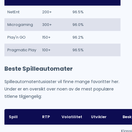
NetEnt
200+
96.5%
Microgaming
300+
96.0%
Play'n GO
150+
96.2%
Pragmatic Play
100+
96.5%
Beste Spilleautomater
Spilleautomatentusiaster vil finne mange favoritter her.
Under er en oversikt over noen av de mest populære
titlene tilgjengelig:
Spill
RTP
Volatilitet
Utvikler
Besk
Klass