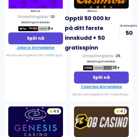
Bonus
Bonus
Omsetningskrav:
10
Opptil 50 000 kr
Betalingsmetoder
Gratisspin
på ditt første
8+
50
innskudd + 50
Spill nå
gratisspinn
Joker.io Anmeldelse
Omsetningskrav:
35
x10 Omsetningskrav | 18+ |
Vilkår og betingelser gjelder
Betalingsmetoder
18+
Spill nå
Casimba Anmeldelse
x35 Omsetningskrav | 18+ | New Players Only |
4.5
4.1