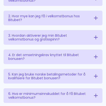
velkomstbonus?
Ja, norske spillere er kvalifisert for Bitubets
2. Hvor mye kan jeg få i velkomstbonus hos
Bitubet?
velkomsttilbud. Du kan få en 200% bonus opptil 100
000 NOK og 50 gratisspinn ved ditt første innskudd.
Som ny spiller kan du motta en generøs 200% bonus
3. Hvordan aktiverer jeg min Bitubet
velkomstbonus og gratisspinn?
opptil hele 100 000 NOK. I tillegg får du 50 gratisspinn
å bruke på utvalgte spilleautomater.
Velkomstbonusen og gratisspinnene aktiveres
4. Er det omsetningskrav knyttet til Bitubet
bonusen?
automatisk etter ditt første kvalifiserende innskudd.
Sørg for å oppfylle minimumskravet for innskudd
Ja, både bonuspenger og gevinster fra gratisspinn
5. Kan jeg bruke norske betalingsmetoder for å
som spesifisert i vilkårene.
kvalifisere for Bitubet bonusen?
har spesifikke omsetningskrav. Detaljerte vilkår og
betingelser for disse kravene finnes på Bitubets
Ja, Bitubet aksepterer flere populære norske
6. Hva er minimumsinnskuddet for å få Bitubet
kampanjeside.
velkomstbonus?
betalingsmetoder for innskudd. Sørg for at din valgte