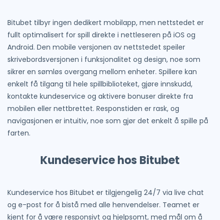
Bitubet tilbyr ingen dedikert mobilapp, men nettstedet er
fullt optimalisert for spill direkte i nettleseren på iOS og
Android. Den mobile versjonen av nettstedet speiler
skrivebordsversjonen i funksjonalitet og design, noe som
sikrer en sømløs overgang mellom enheter. Spillere kan
enkelt få tilgang til hele spillbiblioteket, gjøre innskudd,
kontakte kundeservice og aktivere bonuser direkte fra
mobilen eller nettbrettet. Responstiden er rask, og
navigasjonen er intuitiv, noe som gjør det enkelt å spille på
farten.
Kundeservice hos Bitubet
Kundeservice hos Bitubet er tilgjengelig 24/7 via live chat
og e-post for å bistå med alle henvendelser. Teamet er
kjent for å være responsivt og hjelpsomt, med mål om å