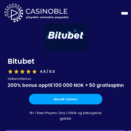
akeranmeldelser
ttspill
t
Bitubet
ay
read
4.9 / 5.0
r
t
Velkomstbonus
et
Vær
ulette
200% bonus opptil 100 000 NOK + 50 gratisspinn
taza
d
ga Fire
Oppmerksom
t
aze
Besøk casino
egas
t
Ansvarlig
ulette
Pengespill
htning
18+ | New Players Only |
Vilkår og betingelser
ulette
gjelder
ky Ball