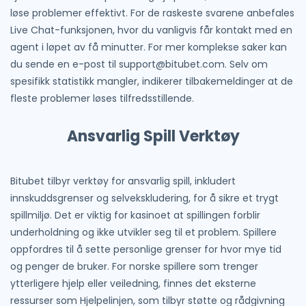
løse problemer effektivt. For de raskeste svarene anbefales
Live Chat-funksjonen, hvor du vanligvis får kontakt med en
agent i løpet av få minutter. For mer komplekse saker kan
du sende en e-post til support@bitubet.com. Selv om
spesifikk statistikk mangler, indikerer tilbakemeldinger at de
fleste problemer løses tilfredsstillende.
Ansvarlig Spill Verktøy
Bitubet tilbyr verktøy for ansvarlig spill, inkludert
innskuddsgrenser og selvekskludering, for å sikre et trygt
spillmiljø. Det er viktig for kasinoet at spillingen forblir
underholdning og ikke utvikler seg til et problem. Spillere
oppfordres til å sette personlige grenser for hvor mye tid
og penger de bruker. For norske spillere som trenger
ytterligere hjelp eller veiledning, finnes det eksterne
ressurser som Hjelpelinjen, som tilbyr støtte og rådgivning