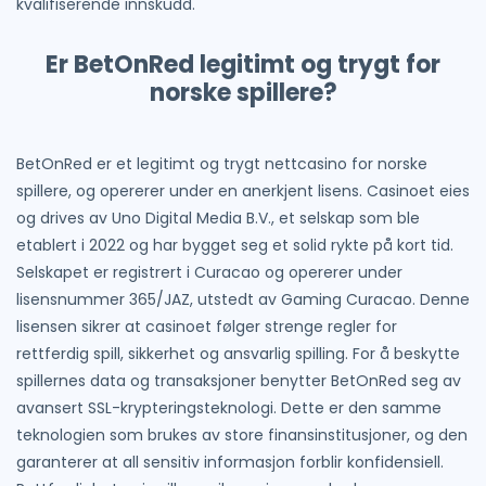
kvalifiserende innskudd.
Er BetOnRed legitimt og trygt for
norske spillere?
BetOnRed er et legitimt og trygt nettcasino for norske
spillere, og opererer under en anerkjent lisens. Casinoet eies
og drives av Uno Digital Media B.V., et selskap som ble
etablert i 2022 og har bygget seg et solid rykte på kort tid.
Selskapet er registrert i Curacao og opererer under
lisensnummer 365/JAZ, utstedt av Gaming Curacao. Denne
lisensen sikrer at casinoet følger strenge regler for
rettferdig spill, sikkerhet og ansvarlig spilling. For å beskytte
spillernes data og transaksjoner benytter BetOnRed seg av
avansert SSL-krypteringsteknologi. Dette er den samme
teknologien som brukes av store finansinstitusjoner, og den
garanterer at all sensitiv informasjon forblir konfidensiell.