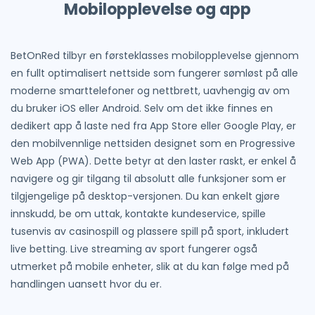
Mobilopplevelse og app
BetOnRed tilbyr en førsteklasses mobilopplevelse gjennom
en fullt optimalisert nettside som fungerer sømløst på alle
moderne smarttelefoner og nettbrett, uavhengig av om
du bruker iOS eller Android. Selv om det ikke finnes en
dedikert app å laste ned fra App Store eller Google Play, er
den mobilvennlige nettsiden designet som en Progressive
Web App (PWA). Dette betyr at den laster raskt, er enkel å
navigere og gir tilgang til absolutt alle funksjoner som er
tilgjengelige på desktop-versjonen. Du kan enkelt gjøre
innskudd, be om uttak, kontakte kundeservice, spille
tusenvis av casinospill og plassere spill på sport, inkludert
live betting. Live streaming av sport fungerer også
utmerket på mobile enheter, slik at du kan følge med på
handlingen uansett hvor du er.