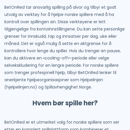
BetOnRed tar ansvarlig spilling på alvor og tilbyr et godt
utvalg av verktøy for å hjelpe norske spillere med å ha
kontroll over spillingen sin. Disse verktøyene er lett
tilgjengelige fra kontoinnstillingene. Du kan sette personlige
grenser for innskudd, tap og innsatser per dag, uke eller
måned. Det er også mulig å sette en øktgrense for å
kontrollere hvor lenge du spiller. Hvis du trenger en pause,
kan du aktivere en «cooling-off»-periode eller velge
selvekskludering for en lengre periode. For norske spillere
som trenger profesjonell hjelp, tilbyr BetOnRed lenker til
anerkjente hjelpeorganisasjoner som Hjelpelinjen
(hjelpelinjen.no) og Spillavhengighet Norge.
Hvem bør spille her?
BetOnRed er et utmerket valg for norske spillere som ser
etter en komplett spillplattform som kombinerer et