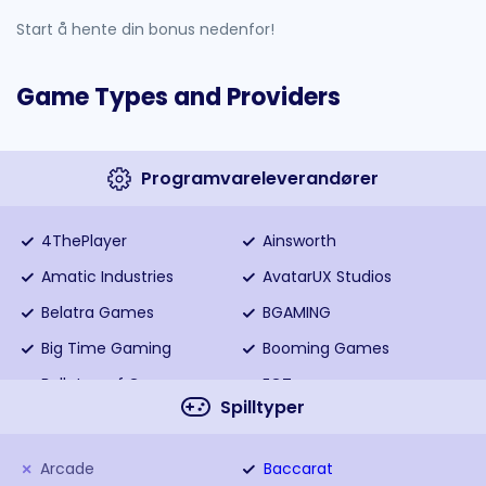
Start å hente din bonus nedenfor!
Game Types and Providers
Programvareleverandører
4ThePlayer
Ainsworth
Amatic Industries
AvatarUX Studios
Belatra Games
BGAMING
Big Time Gaming
Booming Games
Bulletproof Games
EGT
Spilltyper
Endorphina
Evolution Gaming
Evoplay Entertainment
Felix Gaming
Arcade
Baccarat