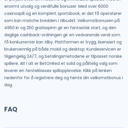
enormt utvalg og verdifulle bonuser. Med over 6000
casinospill og en komplett sportsbook, er det få operatører
som kan matche bredden i tilbudet. Velkomstbonusen på
4950 kr og 250 gratisspinn gir en fantastisk start, og den
daglige cashback-ordningen gir en vedvarende verdi som
få konkurrenter kan tilby. Plattformen er trygg, lisensiert og
brukervennlig på både mobil og desktop. Kundeservicen er
tilgjengelig 24/7, og betalingsmetodene er tilpasset norske
spillere. Alt i alt er BetOnRed et solid og pålitelig valg som
leverer en førsteklasses spillopplevelse. Klikk på lenken
nedenfor for å registrere deg og hente din velkomstbonus i
dag.
FAQ