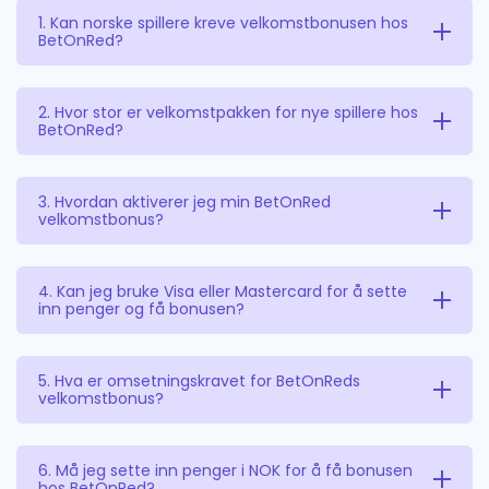
1. Kan norske spillere kreve velkomstbonusen hos
BetOnRed?
Ja, spillere fra Norge kan kreve velkomstbonusen på
2. Hvor stor er velkomstpakken for nye spillere hos
BetOnRed?
opptil 4950 kr og 250 gratisspinn. Du må være over
18 år og oppfylle vilkårene.
Nye spillere får en generøs velkomstpakke på opptil
3. Hvordan aktiverer jeg min BetOnRed
velkomstbonus?
4950 kr og 250 gratisspinn, fordelt over de første tre
innskuddene.
Velkomstbonusen aktiveres automatisk ved ditt
4. Kan jeg bruke Visa eller Mastercard for å sette
inn penger og få bonusen?
første kvalifiserende innskudd. Sørg for å oppfylle
minimumsinnskuddet i NOK som spesifisert.
Ja, BetOnRed godtar populære metoder som Visa
5. Hva er omsetningskravet for BetOnReds
velkomstbonus?
og Mastercard for innskudd. Sjekk også andre
tilgjengelige e-lommebøker for Norge.
Omsetningskravet for bonuspenger og gevinster fra
6. Må jeg sette inn penger i NOK for å få bonusen
hos BetOnRed?