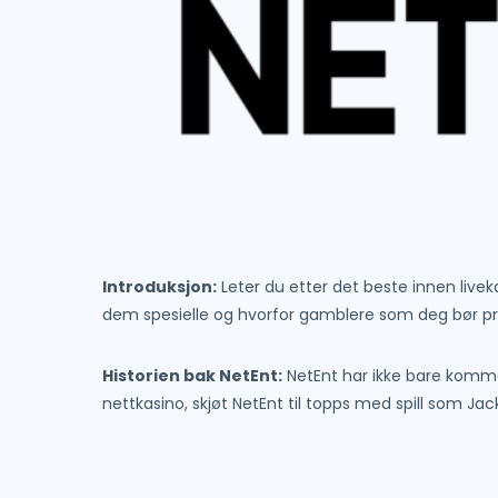
Introduksjon:
Leter du etter det beste innen livek
dem spesielle og hvorfor gamblere som deg bør pr
Historien bak NetEnt:
NetEnt har ikke bare kommet
nettkasino, skjøt NetEnt til topps med spill som Ja