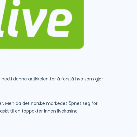
 ned i denne artikkelen for å forstå hva som gjør
rer. Men da det norske markedet åpnet seg for
skt til en toppaktør innen livekasino.