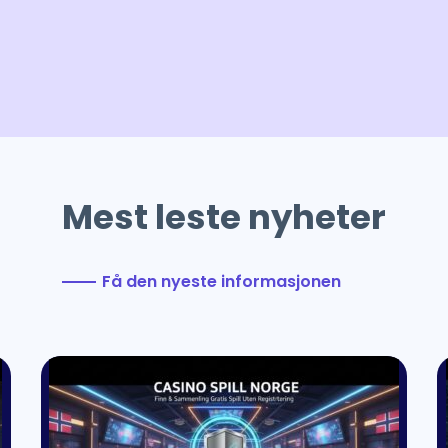
Mest leste nyheter
Få den nyeste informasjonen