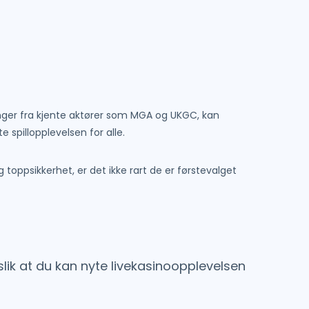
eringer fra kjente aktører som MGA og UKGC, kan
e spillopplevelsen for alle.
 toppsikkerhet, er det ikke rart de er førstevalget
 slik at du kan nyte livekasinoopplevelsen