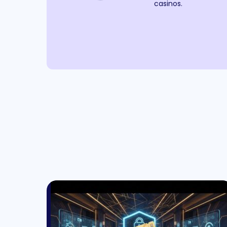
casinos.