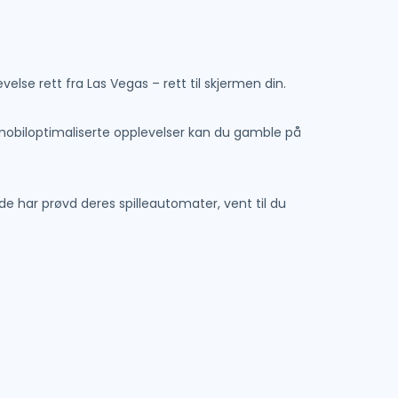
else rett fra Las Vegas – rett til skjermen din.
ed mobiloptimaliserte opplevelser kan du gamble på
de har prøvd deres spilleautomater, vent til du