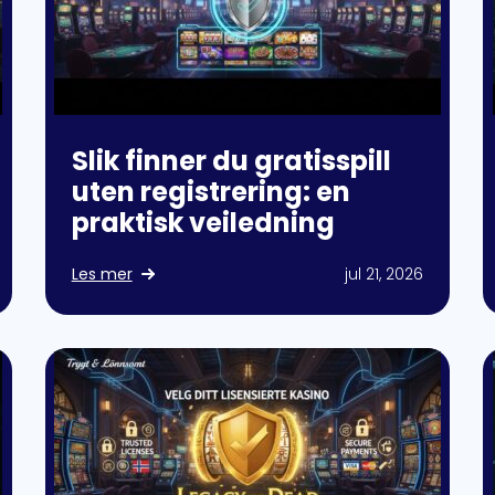
Slik finner du gratisspill
uten registrering: en
praktisk veiledning
Les mer
jul 21, 2026