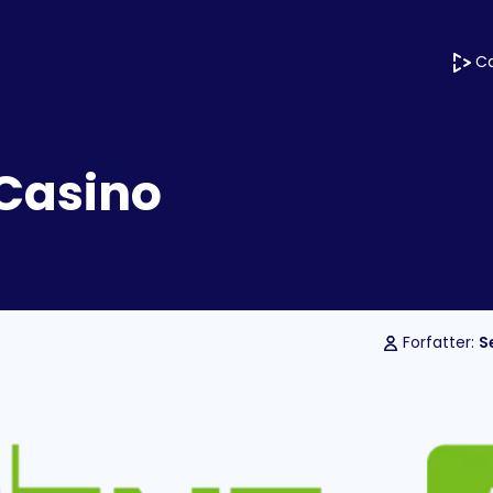
Ca
 Casino
ub House
e Monopoly
l of Duty
Informasjonskapsler
Dunder Omtale
Apple Pay
22Bet
Jackpot City Casino
Ansvarlig Pengespill
Spread Bet Roulette
d
e Crazy Time
 GO
Ansvarsfraskrivelse
Jackpot City Omtale
Google Pay
Betway
21 Casino
Mega Fire Blaze Roulette
ay
 Bass Bonanza Megaways
ta 2 Norway
Personvernregler
Lucky Days Omtale
PayPal
iBet
Vulkan Vegas
Lightning Roulette
rd
s
at Rhino Megaways
ague of Legends
Vilkår og betingelser
RIZK Omtale
Skrill
PowBet
Lucky Ball Roulette
rge
 Spin a Win
erwatch
Spin Casino Omtale
MuchBetter
Sportaza
Age of the Gods Roulette
 Spins
 Wants to Be a Millionaire
rcraft 2
Caxino Omtale
Zimpler Norge
20Bet
Quantum Roulette
Forfatter:
S
 Casino
e Funky Time
EcoPayz Norge
LeoVegas
XXXtreme Lightning Roulette
Bets Blackjack
Neteller
Astropay
Trustly