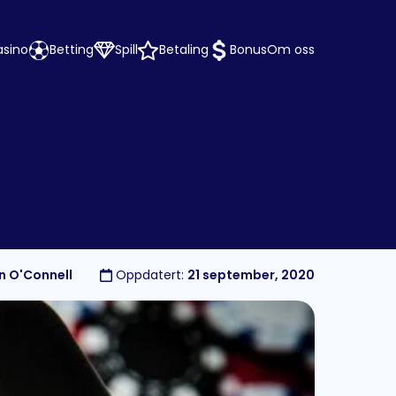
sino
Betting
Spill
Betaling
Bonus
Om oss
n O'Connell
Oppdatert:
21 september, 2020