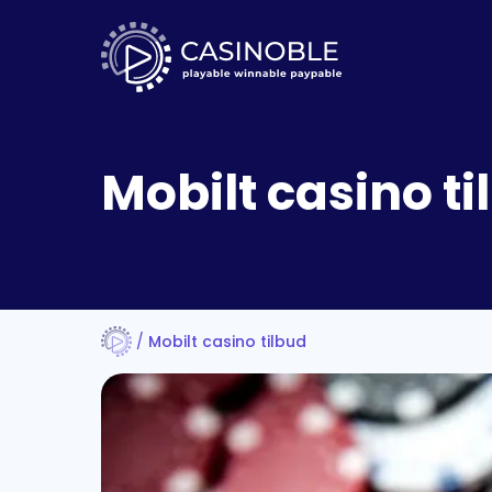
Mobilt casino ti
Gates of Olympus 1000
Nye Casinoer
Cashback
Basketball
Om oss
Kredittkort
The Cl
Liv
Cal
Big Bass Splash
Beste Nettcasinoer
Gratisspill
Boksing
Kontakt Oss
Mastercar
Wildz
Liv
CS
Madame Destiny
Mobile Casinoer
Gratisspinn
Fotball
Partnerskap
VISA
SpinAw
Big
Do
Gates of Olympus
Casinoer med Raske Uttak
Innskuddsfri
Formel 1
Nyheter
Paysafeca
NY Spin
Gre
Le
Sugar Rush 1000
Laveste Innskudds Casinoer
Golf
Neosurf No
21.com
Live
Ov
Sweet Bonanza
Spilleautomater
Ishockey
Captain
Who
Sta
Mobilt casino tilbud
Sugar Rush
Tennis
Cookie
Liv
The Dog House Megaways
UFC
All 