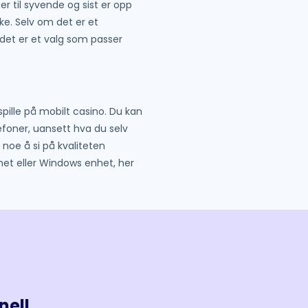
r til syvende og sist er opp
kke. Selv om det er et
 det er et valg som passer
ille på mobilt casino. Du kan
foner, uansett hva du selv
e noe å si på kvaliteten
het eller Windows enhet, her
nell