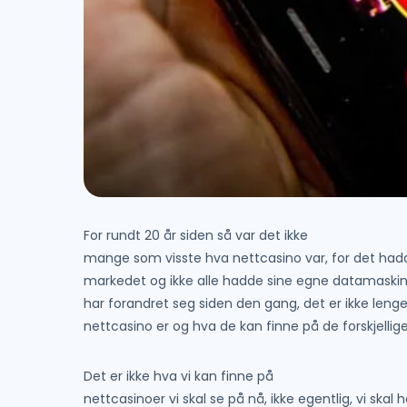
For rundt 20 år siden så var det ikke
mange som visste hva nettcasino var, for det ha
markedet og ikke alle hadde sine egne datamaski
har forandret seg siden den gang, det er ikke len
nettcasino er og hva de kan finne på de forskjellig
Det er ikke hva vi kan finne på
nettcasinoer vi skal se på nå, ikke egentlig, vi skal