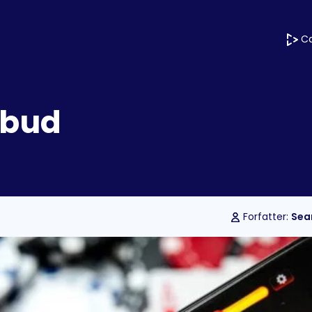
Ca
lbud
ub House
e Monopoly
l of Duty
Informasjonskapsler
Dunder Omtale
Apple Pay
22Bet
Jackpot City Casino
Ansvarlig Pengespill
Spread Bet Roulette
d
e Crazy Time
 GO
Ansvarsfraskrivelse
Jackpot City Omtale
Google Pay
Betway
21 Casino
Mega Fire Blaze Roulette
ay
 Bass Bonanza Megaways
ta 2 Norway
Personvernregler
Lucky Days Omtale
PayPal
iBet
Vulkan Vegas
Lightning Roulette
rd
s
at Rhino Megaways
ague of Legends
Vilkår og betingelser
RIZK Omtale
Skrill
PowBet
Lucky Ball Roulette
rge
 Spin a Win
erwatch
Spin Casino Omtale
MuchBetter
Sportaza
Age of the Gods Roulette
 Spins
 Wants to Be a Millionaire
rcraft 2
Caxino Omtale
Zimpler Norge
20Bet
Quantum Roulette
Forfatter:
Sea
 Casino
e Funky Time
EcoPayz Norge
LeoVegas
XXXtreme Lightning Roulette
Bets Blackjack
Neteller
Astropay
Trustly