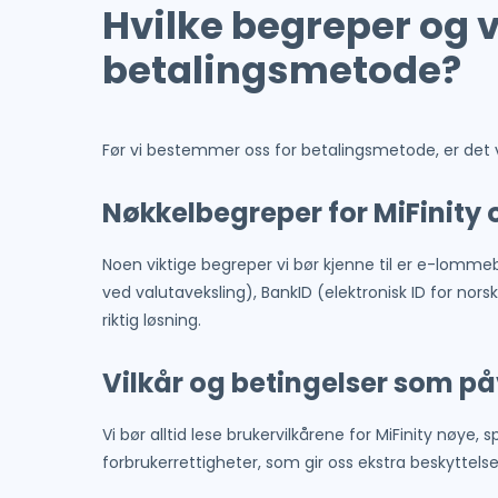
Hvilke begreper og v
betalingsmetode?
Før vi bestemmer oss for betalingsmetode, er det vi
Nøkkelbegreper for MiFinity 
Noen viktige begreper vi bør kjenne til er e-lomm
ved valutaveksling), BankID (elektronisk ID for nor
riktig løsning.
Vilkår og betingelser som på
Vi bør alltid lese brukervilkårene for MiFinity nøy
forbrukerrettigheter, som gir oss ekstra beskyttelse