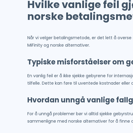
Hvilke vanlige feil 
norske betalingsme
Når vi velger betalingsmetode, er det lett å overse 
MiFinity og norske alternativer.
Typiske misforståelser om g
En vanlig feil er å ikke sjekke gebyrene for internas
tilfelle. Dette kan føre til uventede kostnader eller 
Hvordan unngå vanlige fall
For å unngå problemer bør vi alltid sjekke gebyrstru
sammenligne med norske alternativer for å finne d