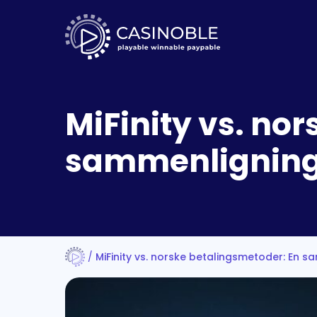
MiFinity vs. no
Gates of Olympus 1000
Nye Casinoer
Cashback
Basketball
Om oss
Kredittkort
The Cl
Liv
Cal
Big Bass Splash
Beste Nettcasinoer
Gratisspill
Boksing
Kontakt Oss
Mastercar
Wildz
Liv
CS
sammenlignin
Madame Destiny
Mobile Casinoer
Gratisspinn
Fotball
Partnerskap
VISA
SpinAw
Big
Do
Gates of Olympus
Casinoer med Raske Uttak
Innskuddsfri
Formel 1
Nyheter
Paysafeca
NY Spin
Gre
Le
Sugar Rush 1000
Laveste Innskudds Casinoer
Golf
Neosurf No
21.com
Live
Ov
Sweet Bonanza
Spilleautomater
Ishockey
Captain
Who
Sta
Sugar Rush
Tennis
Cookie
Liv
The Dog House Megaways
UFC
All 
MiFinity vs. norske betalingsmetoder: En 