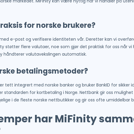
norske markedet. MiFinity kan være nyttig når vi handler på uten
raksis for norske brukere?
 med e-post og verifisere identiteten vår. Deretter kan vi overfø
nity støtter flere valutaer, noe som gjør det praktisk for oss når v
inity håndterer valutavekslingen automatisk.
orske betalingsmetoder?
tett integrert med norske banker og bruker BankID for sikker ide
 standarden for kortbetaling i Norge. Nettbank gir oss mulighet 
elige i de fleste norske nettbutikker og gir oss ofte umiddelbar b
ulemper har MiFinity sam
?