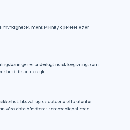
ske myndigheter, mens MiFinity opererer etter
alingsløsninger er underlagt norsk lovgivning, som
enhold til norske regler.
asikkerhet. Likevel lagres dataene ofte utenfor
hvordan våre data håndteres sammenlignet med