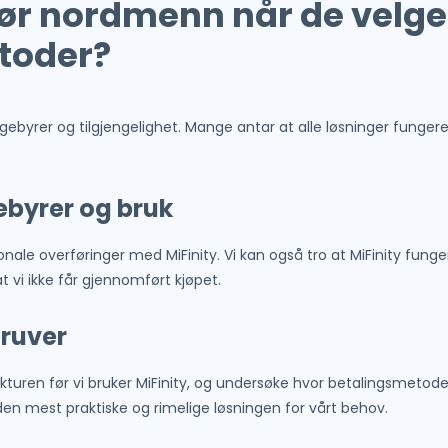
gjør nordmenn når de velg
toder?
gebyrer og tilgjengelighet. Mange antar at alle løsninger fungerer
ebyrer og bruk
jonale overføringer med MiFinity. Vi kan også tro at MiFinity funger
at vi ikke får gjennomført kjøpet.
gruver
kturen før vi bruker MiFinity, og undersøke hvor betalingsmetoden
en mest praktiske og rimelige løsningen for vårt behov.