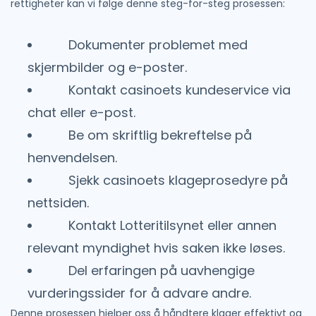
rettigheter kan vi følge denne steg-for-steg prosessen:
Dokumenter problemet med
skjermbilder og e-poster.
Kontakt casinoets kundeservice via
chat eller e-post.
Be om skriftlig bekreftelse på
henvendelsen.
Sjekk casinoets klageprosedyre på
nettsiden.
Kontakt Lotteritilsynet eller annen
relevant myndighet hvis saken ikke løses.
Del erfaringen på uavhengige
vurderingssider for å advare andre.
Denne prosessen hjelper oss å håndtere klager effektivt og