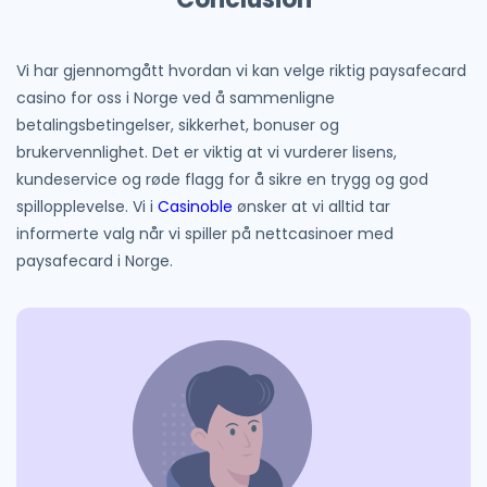
Vi har gjennomgått hvordan vi kan velge riktig paysafecard
casino for oss i Norge ved å sammenligne
betalingsbetingelser, sikkerhet, bonuser og
brukervennlighet. Det er viktig at vi vurderer lisens,
kundeservice og røde flagg for å sikre en trygg og god
spillopplevelse. Vi i
Casinoble
ønsker at vi alltid tar
informerte valg når vi spiller på nettcasinoer med
paysafecard i Norge.