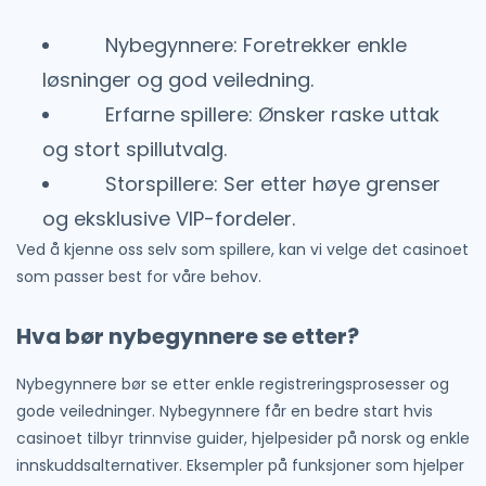
Nybegynnere: Foretrekker enkle
løsninger og god veiledning.
Erfarne spillere: Ønsker raske uttak
og stort spillutvalg.
Storspillere: Ser etter høye grenser
og eksklusive VIP-fordeler.
Ved å kjenne oss selv som spillere, kan vi velge det casinoet
som passer best for våre behov.
Hva bør nybegynnere se etter?
Nybegynnere bør se etter enkle registreringsprosesser og
gode veiledninger. Nybegynnere får en bedre start hvis
casinoet tilbyr trinnvise guider, hjelpesider på norsk og enkle
innskuddsalternativer. Eksempler på funksjoner som hjelper