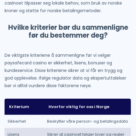
casinoet tilpasser seg lokale behov, som bruk av norske
kroner og støtte for norske betalingsmetoder.
Hvilke kriterier bør du sammenligne
før du bestemmer deg?
De viktigste kriteriene å sammenligne før vi velger
paysafecard casino er sikkerhet, lisens, bonuser og
kundeservice. Disse kriteriene sikrer at vi får en trygg og
god opplevelse. Ifølge regulator data og ekspertuttalelser
bør vi alltid vurdere disse faktorene nøye.
Kriterium
Hvorfor viktig for oss i Norge
Sikkerhet
Beskytter våre person- og betalingsdata
Lisens
Sikrer at casinoet følger lover og regler