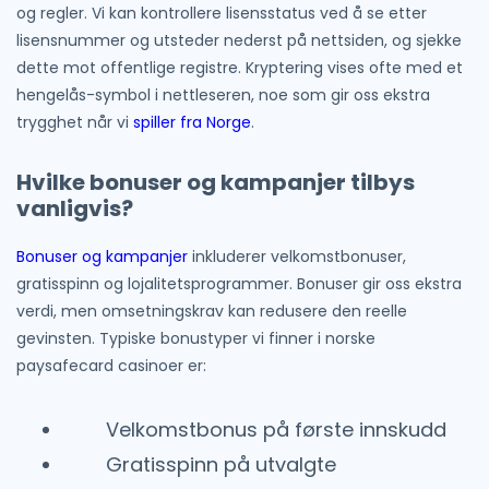
og regler. Vi kan kontrollere lisensstatus ved å se etter
lisensnummer og utsteder nederst på nettsiden, og sjekke
dette mot offentlige registre. Kryptering vises ofte med et
hengelås-symbol i nettleseren, noe som gir oss ekstra
trygghet når vi
spiller fra Norge
.
Hvilke bonuser og kampanjer tilbys
vanligvis?
Bonuser og kampanjer
inkluderer velkomstbonuser,
gratisspinn og lojalitetsprogrammer. Bonuser gir oss ekstra
verdi, men omsetningskrav kan redusere den reelle
gevinsten. Typiske bonustyper vi finner i norske
paysafecard casinoer er:
Velkomstbonus på første innskudd
Gratisspinn på utvalgte