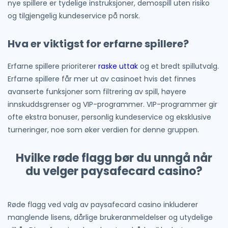
nye spillere er tydelige instruksjoner, demospill uten risiko
og tilgjengelig kundeservice på norsk.
Hva er viktigst for erfarne spillere?
Erfarne spillere prioriterer
raske uttak
og et bredt spillutvalg.
Erfarne spillere får mer ut av casinoet hvis det finnes
avanserte funksjoner som filtrering av spill, høyere
innskuddsgrenser og VIP-programmer. VIP-programmer gir
ofte ekstra bonuser, personlig kundeservice og eksklusive
turneringer, noe som øker verdien for denne gruppen.
Hvilke røde flagg bør du unngå når
du velger paysafecard casino?
Røde flagg ved valg av paysafecard casino inkluderer
manglende lisens, dårlige brukeranmeldelser og utydelige