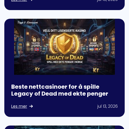
Beste nettcasinoer for å spille
Legacy of Dead med ekte penger
Les mer
jul 13, 2026