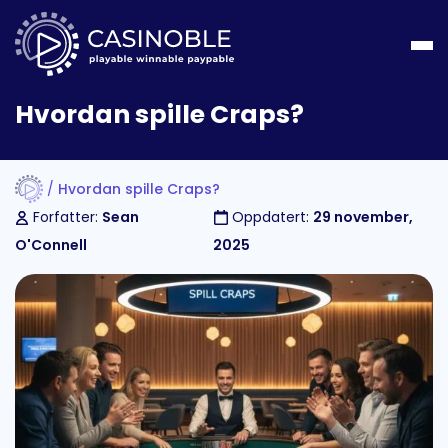
Hvordan spille Craps?
akeranmeldelser
ttspill
Hvordan spille Craps?
t
Forfatter:
Sean
Oppdatert:
29 november,
ay
read
O'Connell
2025
r
t
et
Vær
ulette
taza
d
ga Fire
Oppmerksom
t
aze
egas
t
Ansvarlig
ulette
Pengespill
htning
ulette
ky Ball