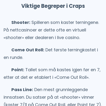
Viktige Begreper i Craps
Shooter:
Spilleren som kaster terningene.
På nettcasinoer er dette ofte en virtuell
«shooter» eller dealeren i live casino.
Come Out Roll:
Det første terningkastet i
en runde.
Point:
Tallet som må kastes igjen før en 7,
etter at det er etablert i «Come Out Roll».
Pass Line:
Den mest grunnleggende
innsatsen. Du satser på at «shooter» vinner
(kaster 7/11 på Come Out Roll, eller Point før 7).