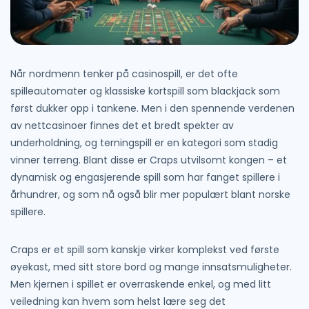
ulette
e of
e Gods
ulette
Når nordmenn tenker på casinospill, er det ofte
antum
spilleautomater og klassiske kortspill som blackjack som
ulette
først dukker opp i tankene. Men i den spennende verdenen
Xtreme
av nettcasinoer finnes det et bredt spekter av
htning
underholdning, og terningspill er en kategori som stadig
ulette
vinner terreng. Blant disse er Craps utvilsomt kongen – et
dynamisk og engasjerende spill som har fanget spillere i
århundrer, og som nå også blir mer populært blant norske
spillere.
Craps er et spill som kanskje virker komplekst ved første
øyekast, med sitt store bord og mange innsatsmuligheter.
Men kjernen i spillet er overraskende enkel, og med litt
veiledning kan hvem som helst lære seg det