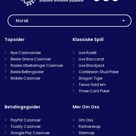
Norsk
Topsider
Klassiske Spill
Nye Casinosider
Live Rulett
Beste Online Casinoer
Live Baccarat
Raske Utbetalinger Casinoer
Live Blackjack
Beste Bettingsider
Caribbean Stud Poker
Mobile Casinoer
Dragon Tiger
Texas Hold’em
Three Card Poker
Betalingsguider
Mer Om Oss
PayPal Casinoer
Om Oss
Trustly Casinoer
Partnerskap
Google Pay Casinoer
Sitemap