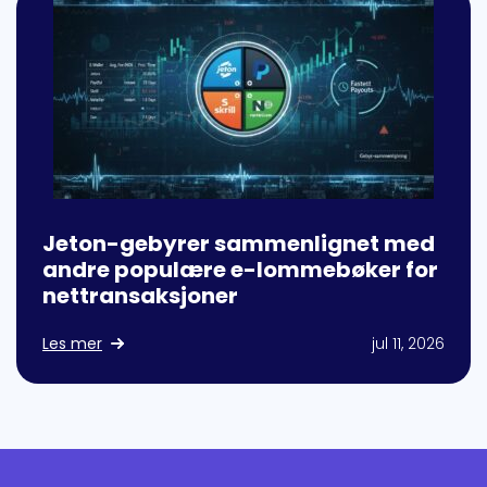
Jeton-gebyrer sammenlignet med
andre populære e-lommebøker for
nettransaksjoner
Les mer
jul 11, 2026