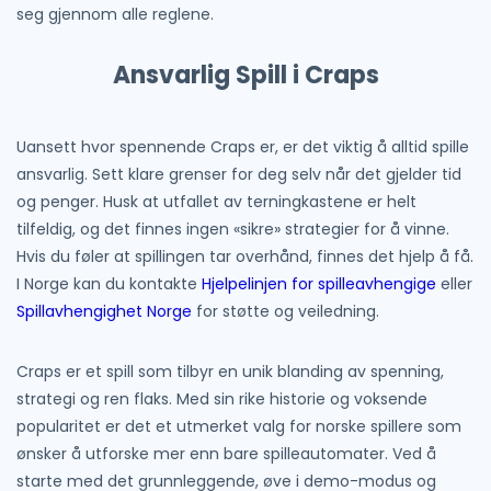
seg gjennom alle reglene.
Ansvarlig Spill i Craps
Uansett hvor spennende Craps er, er det viktig å alltid spille
ansvarlig. Sett klare grenser for deg selv når det gjelder tid
og penger. Husk at utfallet av terningkastene er helt
tilfeldig, og det finnes ingen «sikre» strategier for å vinne.
Hvis du føler at spillingen tar overhånd, finnes det hjelp å få.
I Norge kan du kontakte
Hjelpelinjen for spilleavhengige
eller
Spillavhengighet Norge
for støtte og veiledning.
Craps er et spill som tilbyr en unik blanding av spenning,
strategi og ren flaks. Med sin rike historie og voksende
popularitet er det et utmerket valg for norske spillere som
ønsker å utforske mer enn bare spilleautomater. Ved å
starte med det grunnleggende, øve i demo-modus og