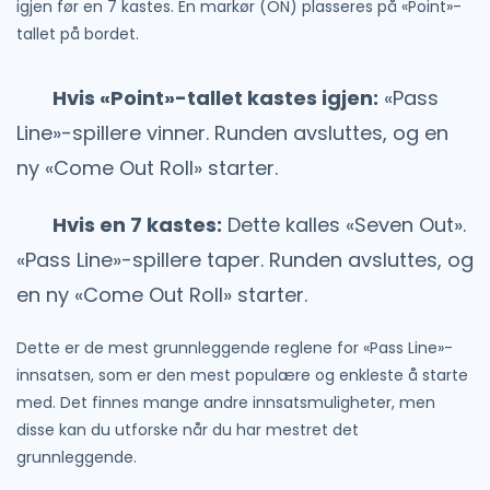
igjen før en 7 kastes. En markør (ON) plasseres på «Point»-
tallet på bordet.
Hvis «Point»-tallet kastes igjen:
«Pass
Line»-spillere vinner. Runden avsluttes, og en
ny «Come Out Roll» starter.
Hvis en 7 kastes:
Dette kalles «Seven Out».
«Pass Line»-spillere taper. Runden avsluttes, og
en ny «Come Out Roll» starter.
Dette er de mest grunnleggende reglene for «Pass Line»-
innsatsen, som er den mest populære og enkleste å starte
med. Det finnes mange andre innsatsmuligheter, men
disse kan du utforske når du har mestret det
grunnleggende.