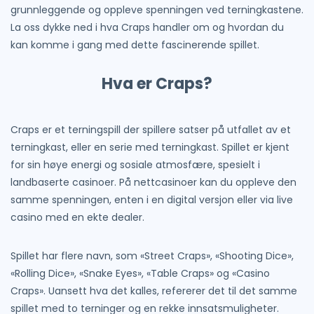
grunnleggende og oppleve spenningen ved terningkastene.
La oss dykke ned i hva Craps handler om og hvordan du
kan komme i gang med dette fascinerende spillet.
Hva er Craps?
Craps er et terningspill der spillere satser på utfallet av et
terningkast, eller en serie med terningkast. Spillet er kjent
for sin høye energi og sosiale atmosfære, spesielt i
landbaserte casinoer. På nettcasinoer kan du oppleve den
samme spenningen, enten i en digital versjon eller via live
casino med en ekte dealer.
Spillet har flere navn, som «Street Craps», «Shooting Dice»,
«Rolling Dice», «Snake Eyes», «Table Craps» og «Casino
Craps». Uansett hva det kalles, refererer det til det samme
spillet med to terninger og en rekke innsatsmuligheter.