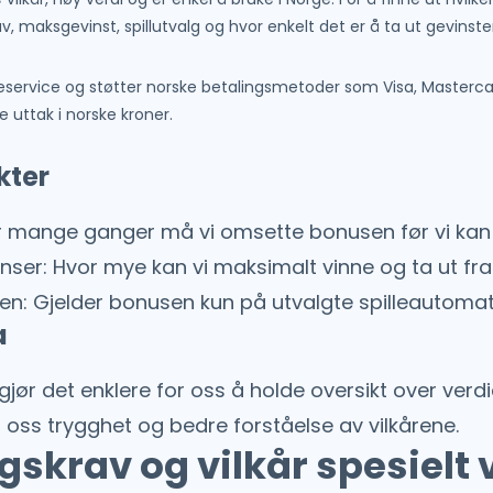
, maksgevinst, spillutvalg og hvor enkelt det er å ta ut gevinste
ndeservice og støtter norske betalingsmetoder som Visa, Masterc
e uttak i norske kroner.
kter
r mange ganger må vi omsette bonusen før vi kan 
nser: Hvor mye kan vi maksimalt vinne og ta ut fr
sen: Gjelder bonusen kun på utvalgte spilleautomater
a
jør det enklere for oss å holde oversikt over verdi
 oss trygghet og bedre forståelse av vilkårene.
skrav og vilkår spesielt v