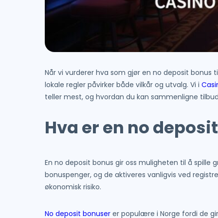
Når vi vurderer hva som gjør en no deposit bonus t
lokale regler påvirker både vilkår og utvalg. Vi i
Casi
teller mest, og hvordan du kan sammenligne tilbu
Hva er en no deposi
En no deposit bonus gir oss muligheten til å spille 
bonuspenger, og de aktiveres vanligvis ved registre
økonomisk risiko.
No deposit bonuser
er populære i Norge fordi de gir