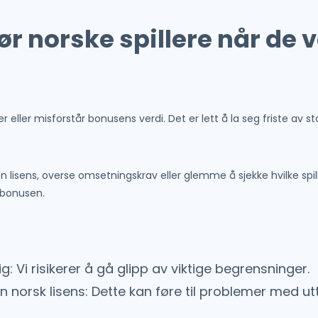
jør norske spillere når de 
r eller misforstår bonusens verdi. Det er lett å la seg friste av 
ten lisens, overse omsetningskrav eller glemme å sjekke hvilke spi
v bonusen.
: Vi risikerer å gå glipp av viktige begrensninger.
n norsk lisens: Dette kan føre til problemer med u