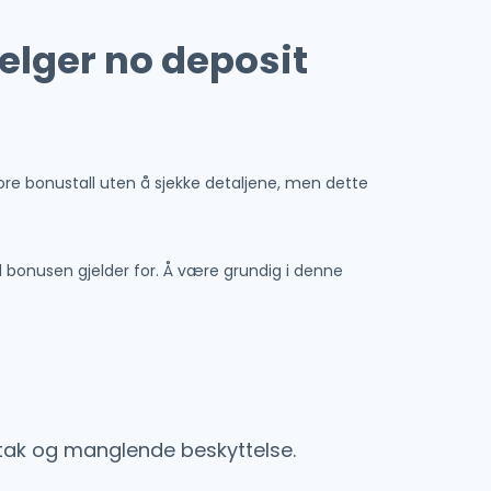
velger no deposit
store bonustall uten å sjekke detaljene, men dette
ll bonusen gjelder for. Å være grundig i denne
ttak og manglende beskyttelse.