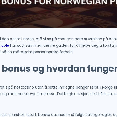
il den beste i Norge, må vi se på mer enn bare størrelsen på bonu
noble
har satt sammen denne guiden for å hjelpe deg å forstå hvo
d på en måte som passer norske forhold.
t bonus og hvordan funger
gratis på nettcasino uten å sette inn egne penger først. I Norge 
ring med norsk e-postadresse. Dette gir oss sjansen til å teste u
 oss en risikofri start. Norske casinoer må følge strenge regler, 