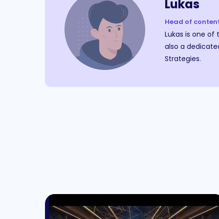
Lukas
Head of conten
Lukas is one of 
also a dedicate
Strategies.