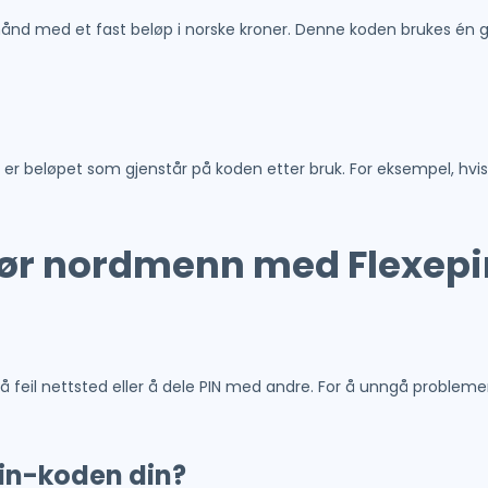
ånd med et fast beløp i norske kroner. Denne koden brukes én gang
o er beløpet som gjenstår på koden etter bruk. For eksempel, hvi
 gjør nordmenn med Flexep
 på feil nettsted eller å dele PIN med andre. For å unngå probleme
in-koden din?