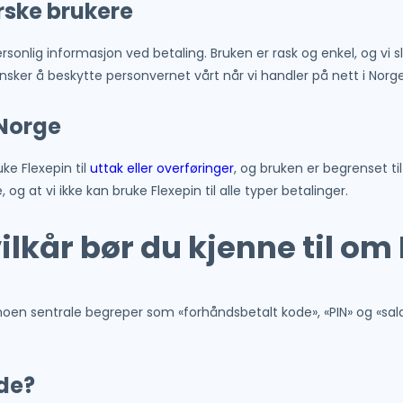
rske brukere
ersonlig informasjon ved betaling. Bruken er rask og enkel, og vi sl
ønsker å beskytte personvernet vårt når vi handler på nett i Norge
 Norge
ke Flexepin til
uttak eller overføringer
, og bruken er begrenset ti
og at vi ikke kan bruke Flexepin til alle typer betalinger.
ilkår bør du kjenne til om
å noen sentrale begreper som «forhåndsbetalt kode», «PIN» og «saldo
de?