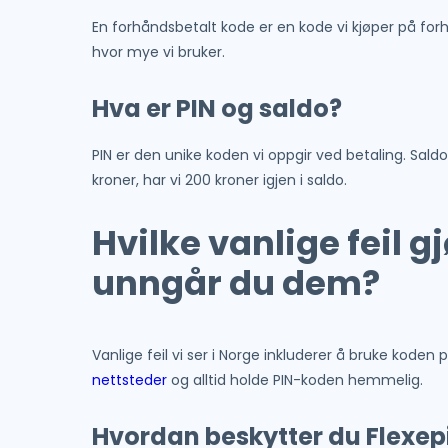
En forhåndsbetalt kode er en kode vi kjøper på forh
hvor mye vi bruker.
Hva er PIN og saldo?
PIN er den unike koden vi oppgir ved betaling. Sald
kroner, har vi 200 kroner igjen i saldo.
Hvilke vanlige feil
unngår du dem?
Vanlige feil vi ser i Norge inkluderer å bruke koden
nettsteder
og alltid holde PIN-koden hemmelig.
Hvordan beskytter du Flexep