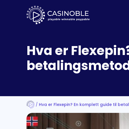
Hva er Flexepin?
Gates of Olympus 1000
Nye Casinoer
Cashback
Basketball
Om oss
Kredittkort
The Cl
Liv
Cal
Big Bass Splash
Beste Nettcasinoer
Gratisspill
Boksing
Kontakt Oss
Mastercar
Wildz
Liv
CS
betalingsmeto
Madame Destiny
Mobile Casinoer
Gratisspinn
Fotball
Partnerskap
VISA
SpinAw
Big
Do
Gates of Olympus
Casinoer med Raske Uttak
Innskuddsfri
Formel 1
Nyheter
Paysafeca
NY Spin
Gre
Le
Sugar Rush 1000
Laveste Innskudds Casinoer
Golf
Neosurf No
21.com
Live
Ov
Sweet Bonanza
Spilleautomater
Ishockey
Captain
Who
Sta
Sugar Rush
Tennis
Cookie
Liv
The Dog House Megaways
UFC
All 
Hva er Flexepin? En komplett guide til be