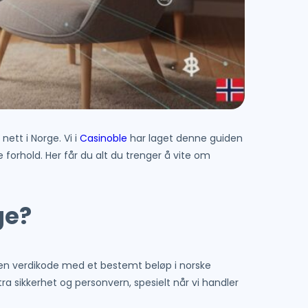
ett i Norge. Vi i
Casinoble
har laget denne guiden
 forhold. Her får du alt du trenger å vite om
ge?
r en verdikode med et bestemt beløp i norske
ra sikkerhet og personvern, spesielt når vi handler