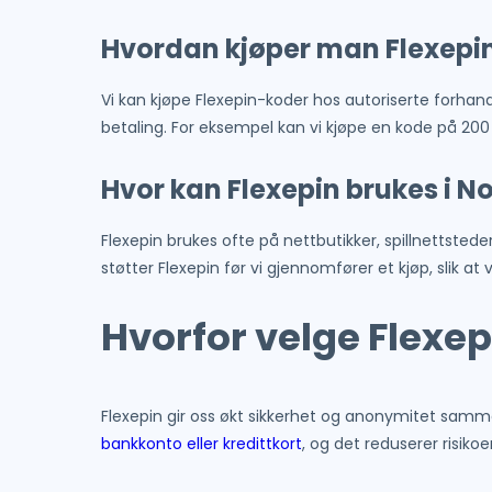
Hvordan kjøper man Flexepin
Vi kan kjøpe Flexepin-koder hos autoriserte forhand
betaling. For eksempel kan vi kjøpe en kode på 200
Hvor kan Flexepin brukes i N
Flexepin brukes ofte på nettbutikker, spillnettstede
støtter Flexepin før vi gjennomfører et kjøp, slik a
Hvorfor velge Flexe
Flexepin gir oss økt sikkerhet og anonymitet samme
bankkonto eller kredittkort
, og det reduserer risiko