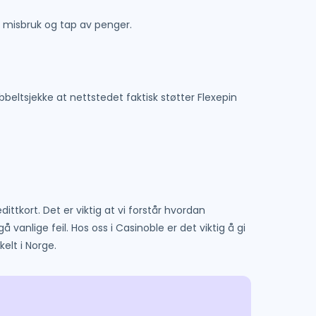
or misbruk og tap av penger.
beltsjekke at nettstedet faktisk støtter Flexepin
ttkort. Det er viktig at vi forstår hvordan
vanlige feil. Hos oss i Casinoble er det viktig å gi
elt i Norge.