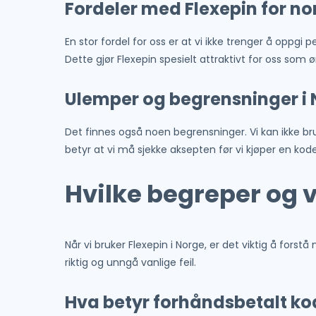
Fordeler med Flexepin for no
En stor fordel for oss er at vi ikke trenger å oppgi p
Dette gjør Flexepin spesielt attraktivt for oss som 
Ulemper og begrensninger i
Det finnes også noen begrensninger. Vi kan ikke bru
betyr at vi må sjekke aksepten før vi kjøper en kode, 
Hvilke begreper og v
Når vi bruker Flexepin i Norge, er det viktig å forst
riktig og unngå vanlige feil.
Hva betyr forhåndsbetalt ko