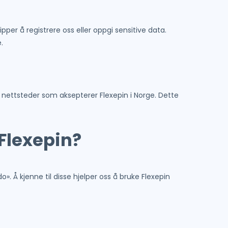
ipper å registrere oss eller oppgi sensitive data.
.
l nettsteder som aksepterer Flexepin i Norge. Dette
 Flexepin?
». Å kjenne til disse hjelper oss å bruke Flexepin