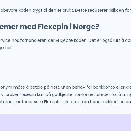
oppbevare koden trygt til den er brukt. Dette reduserer risikoen f
lemer med Flexepin i Norge?
rvice hos forhandleren der vi kjøpte koden. Det er også lurt å dob
e feil.
anonym måte å betale på nett, uten behov for bankkonto eller kredi
vi bruker Flexepin kun på godkjente norske nettsteder for å unngå 
alingsmetoder som Flexepin, slik at du kan handle sikkert og enk