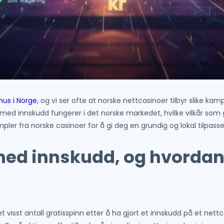
us i Norge
, og vi ser ofte at norske nettcasinoer tilbyr slike kamp
ed innskudd fungerer i det norske markedet, hvilke vilkår som g
pler fra norske casinoer for å gi deg en grundig og lokal tilpasse
med innskudd, og hvordan 
visst antall gratisspinn etter å ha gjort et innskudd på et nett