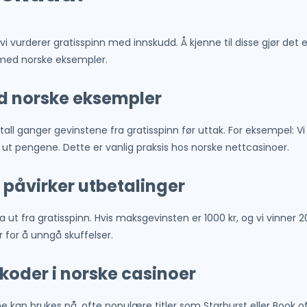
r vi vurderer gratisspinn med innskudd. Å kjenne til disse gjør d
e med norske eksempler.
d norske eksempler
tall ganger gevinstene fra gratisspinn før uttak. For eksempel: V
ta ut pengene. Dette er vanlig praksis hos norske nettcasinoer.
påvirker utbetalinger
ut fra gratisspinn. Hvis maksgevinsten er 1000 kr, og vi vinner 20
r for å unngå skuffelser.
skoder i norske casinoer
ne kan brukes på, ofte populære titler som Starburst eller Book 