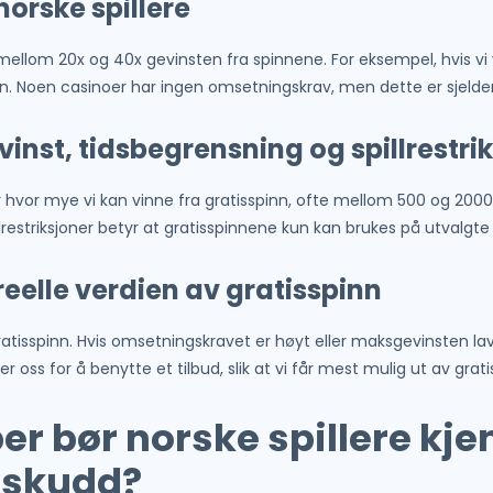
orske spillere
 mellom 20x og 40x gevinsten fra spinnene. For eksempel, hvis vi 
ten. Noen casinoer har ingen omsetningskrav, men dette er sjelde
inst, tidsbegrensning og spillrestri
r hvor mye vi kan vinne fra gratisspinn, ofte mellom 500 og 200
illrestriksjoner betyr at gratisspinnene kun kan brukes på utvalgt
reelle verdien av gratisspinn
ratisspinn. Hvis omsetningskravet er høyt eller maksgevinsten lav
 oss for å benytte et tilbud, slik at vi får mest mulig ut av grat
r bør norske spillere kje
nskudd?