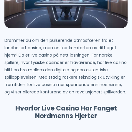
ulette
e of
e Gods
ulette
antum
ulette
Drømmer du om den pulserende atmosfæren fra et
Xtreme
landbasert casino, men ønsker komforten av ditt eget
htning
hjem? Da er live casino på nett løsningen. For norske
ulette
spillere, hvor fysiske casinoer er fraværende, har live casino
blitt en bro mellom den digitale og den autentiske
spillopplevelsen. Med stadig raskere teknologisk utvikling er
fremtiden for live casino mer spennende enn noensinne,
og vi ser allerede konturene av en revolusjonert spillverden.
Hvorfor Live Casino Har Fanget
Nordmenns Hjerter