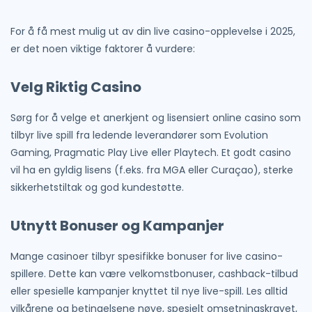
For å få mest mulig ut av din live casino-opplevelse i 2025,
er det noen viktige faktorer å vurdere:
Velg Riktig Casino
Sørg for å velge et anerkjent og lisensiert online casino som
tilbyr live spill fra ledende leverandører som Evolution
Gaming, Pragmatic Play Live eller Playtech. Et godt casino
vil ha en gyldig lisens (f.eks. fra MGA eller Curaçao), sterke
sikkerhetstiltak og god kundestøtte.
Utnytt Bonuser og Kampanjer
Mange casinoer tilbyr spesifikke bonuser for live casino-
spillere. Dette kan være velkomstbonuser, cashback-tilbud
eller spesielle kampanjer knyttet til nye live-spill. Les alltid
vilkårene og betingelsene nøye, spesielt omsetningskravet,