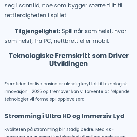
seg i sanntid, noe som bygger større tillit til
rettferdigheten i spillet.
Tilgjengelighet:
Spill når som helst, hvor
som helst, fra PC, nettbrett eller mobil.
Teknologiske Fremskritt som Driver
Utviklingen
Fremtiden for live casino er uløselig knyttet til teknologisk
innovasjon. I 2025 og fremover kan vi forvente at følgende
teknologier vil forme spillopplevelsen:
Strømming i Ultra HD og Immersiv Lyd
Kvaliteten på strømming blir stadig bedre. Med 4K-
kameraer og avansert lydteknologi vil spillere oppleve en