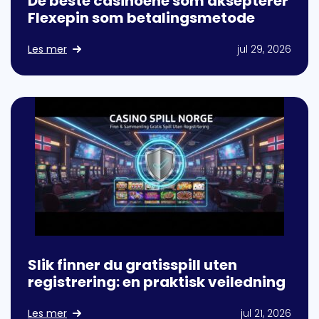
De beste casinoene som aksepterer
Flexepin som betalingsmetode
Les mer
jul 29, 2026
Slik finner du gratisspill uten
registrering: en praktisk veiledning
Les mer
jul 21, 2026