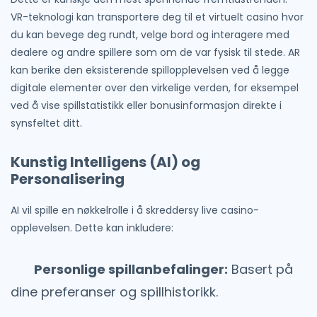
VR-teknologi kan transportere deg til et virtuelt casino hvor
du kan bevege deg rundt, velge bord og interagere med
dealere og andre spillere som om de var fysisk til stede. AR
kan berike den eksisterende spillopplevelsen ved å legge
digitale elementer over den virkelige verden, for eksempel
ved å vise spillstatistikk eller bonusinformasjon direkte i
synsfeltet ditt.
Kunstig Intelligens (AI) og
Personalisering
AI vil spille en nøkkelrolle i å skreddersy live casino-
opplevelsen. Dette kan inkludere:
Personlige spillanbefalinger:
Basert på
dine preferanser og spillhistorikk.