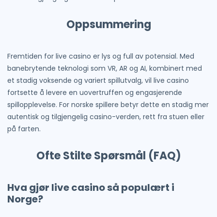
Oppsummering
Fremtiden for live casino er lys og full av potensial. Med
banebrytende teknologi som VR, AR og AI, kombinert med
et stadig voksende og variert spillutvalg, vil live casino
fortsette å levere en uovertruffen og engasjerende
spillopplevelse. For norske spillere betyr dette en stadig mer
autentisk og tilgjengelig casino-verden, rett fra stuen eller
på farten.
Ofte Stilte Spørsmål (FAQ)
Hva gjør live casino så populært i
Norge?