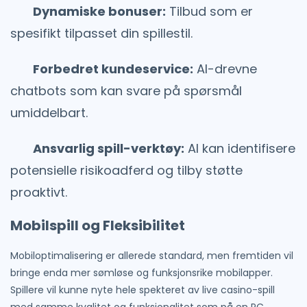
Dynamiske bonuser:
Tilbud som er
spesifikt tilpasset din spillestil.
Forbedret kundeservice:
AI-drevne
chatbots som kan svare på spørsmål
umiddelbart.
Ansvarlig spill-verktøy:
AI kan identifisere
potensielle risikoadferd og tilby støtte
proaktivt.
Mobilspill og Fleksibilitet
Mobiloptimalisering er allerede standard, men fremtiden vil
bringe enda mer sømløse og funksjonsrike mobilapper.
Spillere vil kunne nyte hele spekteret av live casino-spill
med samme kvalitet og funksjonalitet som på en PC,