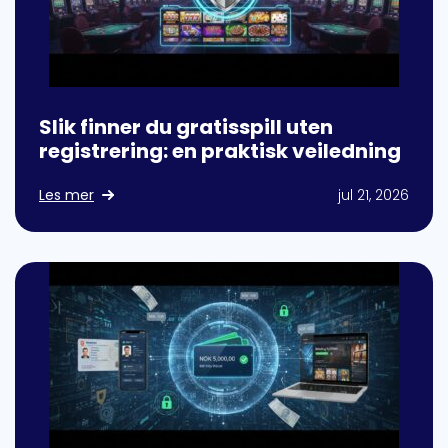
Slik finner du gratisspill uten
registrering: en praktisk veiledning
Les mer
jul 21, 2026