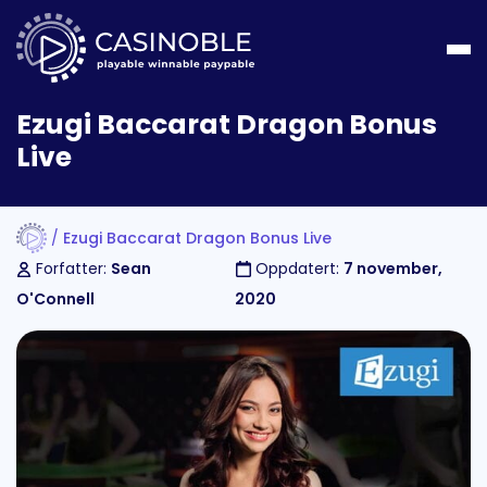
Ezugi Baccarat Dragon Bonus
Live
akeranmeldelser
ttspill
t
Ezugi Baccarat Dragon Bonus Live
ay
read
Forfatter:
Sean
Oppdatert:
7 november,
r
t
et
O'Connell
2020
Vær
ulette
taza
d
ga Fire
Oppmerksom
t
aze
egas
t
Ansvarlig
ulette
Pengespill
htning
ulette
ky Ball