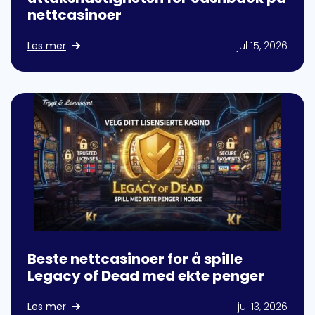
nettcasinoer
Les mer
jul 15, 2026
Beste nettcasinoer for å spille
Legacy of Dead med ekte penger
Les mer
jul 13, 2026