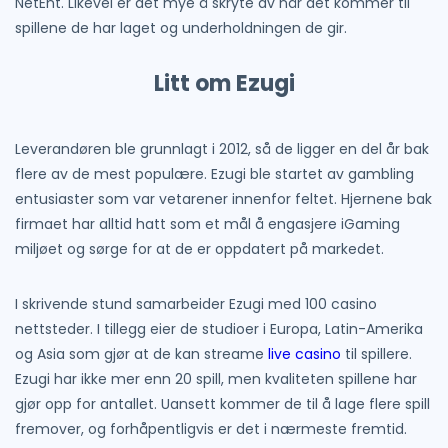
NetEnt. Likevel er det mye å skryte av når det kommer til
spillene de har laget og underholdningen de gir.
Litt om Ezugi
Leverandøren ble grunnlagt i 2012, så de ligger en del år bak
flere av de mest populære. Ezugi ble startet av gambling
entusiaster som var vetarener innenfor feltet. Hjernene bak
firmaet har alltid hatt som et mål å engasjere iGaming
miljøet og sørge for at de er oppdatert på markedet.
I skrivende stund samarbeider Ezugi med 100 casino
nettsteder. I tillegg eier de studioer i Europa, Latin-Amerika
og Asia som gjør at de kan streame
live casino
til spillere.
Ezugi har ikke mer enn 20 spill, men kvaliteten spillene har
gjør opp for antallet. Uansett kommer de til å lage flere spill
fremover, og forhåpentligvis er det i nærmeste fremtid.