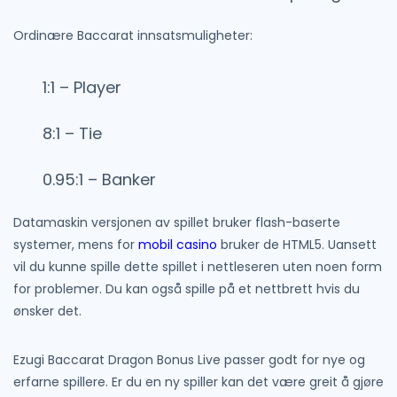
Ordinære Baccarat innsatsmuligheter:
1:1 – Player
8:1 – Tie
0.95:1 – Banker
Datamaskin versjonen av spillet bruker flash-baserte
systemer, mens for
mobil casino
bruker de HTML5. Uansett
vil du kunne spille dette spillet i nettleseren uten noen form
for problemer. Du kan også spille på et nettbrett hvis du
ønsker det.
Ezugi Baccarat Dragon Bonus Live passer godt for nye og
erfarne spillere. Er du en ny spiller kan det være greit å gjøre