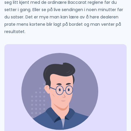
seg litt kjent med de ordinære Baccarat reglene før du
setter i gang. Eller se på live sendingen i noen minutter før
du satser. Det er mye man kan lære av å høre dealeren
prate mens kortene blir lagt på bordet og man venter på
resultatet.