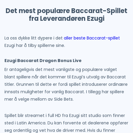
Det mest populære Baccarat-Spillet
fra Leverandøren Ezugi
La oss dykke litt dypere i det
aller beste Baccarat-spillet
Ezugi har å tilby spillerne sine.
Ezugi Baccarat Dragon Bonus Live
Er antageligvis det mest vanligste og populære valget
blant spillere når det kommer til Ezugi’s utvalg av Baccarat
titler. Grunnen til dette er fordi spillet introduserer ordinære
innsats muligheter for vanlig Baccarat. I tillegg har spillere
mer å velge mellom av Side Bets.
Spillet blir streamet i full HD fra Ezugi sitt studio som finner
sted i Latin America. Du kan forvente at dealerene oppfører
seg ordentlig og vet hva de driver med. Hvis du finner