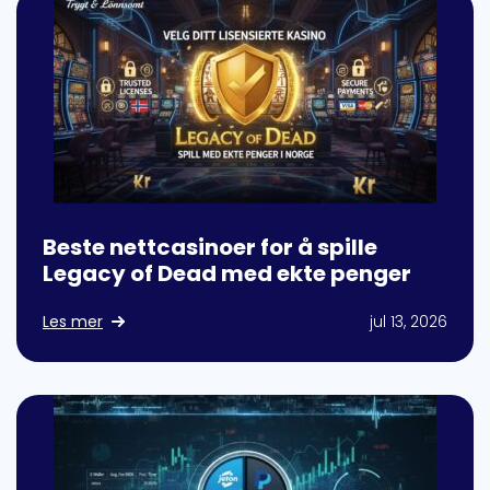
Beste nettcasinoer for å spille
Legacy of Dead med ekte penger
Les mer
jul 13, 2026