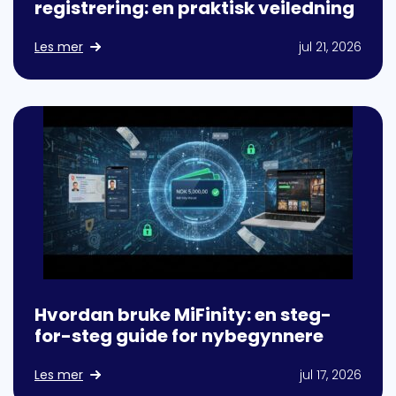
registrering: en praktisk veiledning
Les mer
jul 21, 2026
Hvordan bruke MiFinity: en steg-
for-steg guide for nybegynnere
Les mer
jul 17, 2026