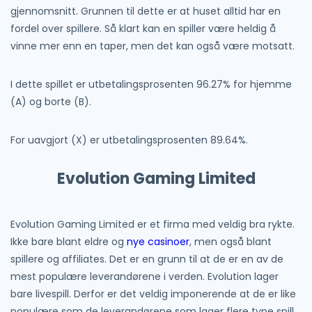
gjennomsnitt. Grunnen til dette er at huset alltid har en
fordel over spillere. Så klart kan en spiller være heldig å
vinne mer enn en taper, men det kan også være motsatt.
I dette spillet er utbetalingsprosenten 96.27% for hjemme
(A) og borte (B).
For uavgjort (X) er utbetalingsprosenten 89.64%.
Evolution Gaming Limited
Evolution Gaming Limited er et firma med veldig bra rykte.
Ikke bare blant eldre og
nye casinoer
, men også blant
spillere og affiliates. Det er en grunn til at de er en av de
mest populære leverandørene i verden. Evolution lager
bare livespill. Derfor er det veldig imponerende at de er like
populære som de leverandørene som lager flere type spill.