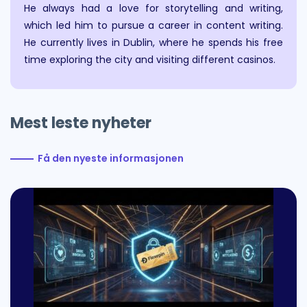
He always had a love for storytelling and writing,
which led him to pursue a career in content writing.
He currently lives in Dublin, where he spends his free
time exploring the city and visiting different casinos.
Mest leste nyheter
Få den nyeste informasjonen