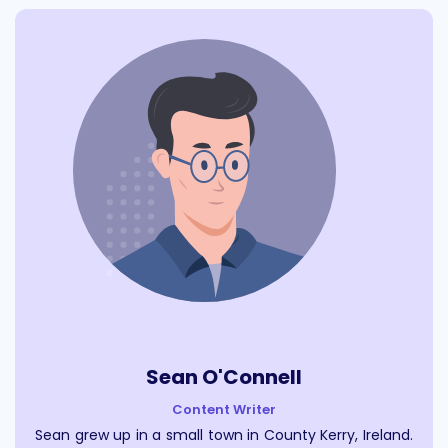
Sean O'Connell
Content Writer
Sean grew up in a small town in County Kerry, Ireland.