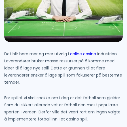
ulette
e of
e Gods
ulette
antum
ulette
Xtreme
htning
Det blir bare mer og mer utvalg i
online casino
industrien.
ulette
Leverandører bruker masse ressurser på å komme med
ideer til å lage nye spill. Dette er grunnen til at flere
leverandører ønsker å lage spill som fokuserer på bestemte
temaer.
For spillet vi skal snakke om i dag er det fotball som gjelder.
Som du sikkert allerede vet er fotball den mest populære
sporten i verden. Derfor ville det vært rart om ingen valgte
å implementere fotball inn i et casino spill.