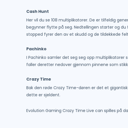
Cash Hunt
Her vil du se 108 multiplikatorer. De er tilfeldig g
begynner flytte på seg. Nedtellingen starter og du
stopped fyrer den av et skudd og de tildekkede felten
Pachinko
I Pachinko samler det seg seg opp multiplikatorer so
faller deretter nedover gjennom pinnene som stikker
Crazy Time
Bak den røde Crazy Time-døren er det et gigantisk 
dette er sjeldent.
Evolution Gaming Crazy Time Live can spilles på 