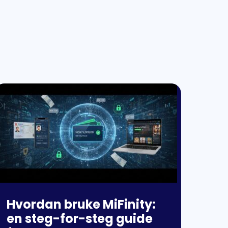
Hvordan bruke MiFinity:
en steg-for-steg guide