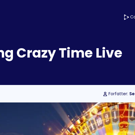
Ca
ng Crazy Time Live
ub House
e Monopoly
l of Duty
Informasjonskapsler
Dunder Omtale
Apple Pay
22Bet
Jackpot City Casino
Ansvarlig Pengespill
Spread Bet Roulette
d
e Crazy Time
 GO
Ansvarsfraskrivelse
Jackpot City Omtale
Google Pay
Betway
21 Casino
Mega Fire Blaze Roulette
ay
 Bass Bonanza Megaways
ta 2 Norway
Personvernregler
Lucky Days Omtale
PayPal
iBet
Vulkan Vegas
Lightning Roulette
rd
s
at Rhino Megaways
ague of Legends
Vilkår og betingelser
RIZK Omtale
Skrill
PowBet
Lucky Ball Roulette
rge
 Spin a Win
erwatch
Spin Casino Omtale
MuchBetter
Sportaza
Age of the Gods Roulette
 Spins
 Wants to Be a Millionaire
rcraft 2
Caxino Omtale
Zimpler Norge
20Bet
Quantum Roulette
Forfatter:
Se
 Casino
e Funky Time
EcoPayz Norge
LeoVegas
XXXtreme Lightning Roulette
Bets Blackjack
Neteller
Astropay
Trustly