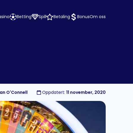
sino
Betting
Spill
Betaling
Bonus
Om oss
an O'Connell
Oppdatert:
11 november, 2020