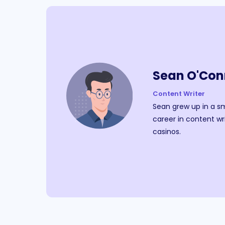
Sean O'Con
Content Writer
Sean grew up in a sma
career in content wri
casinos.