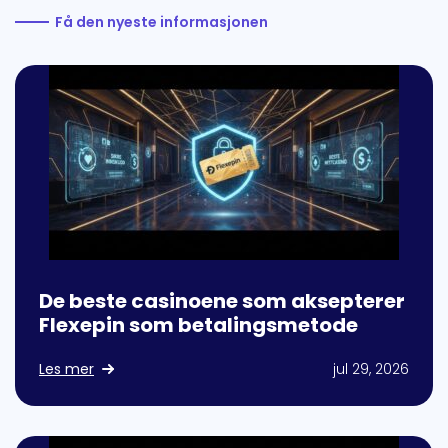
Få den nyeste informasjonen
De beste casinoene som aksepterer
Flexepin som betalingsmetode
Les mer
jul 29, 2026