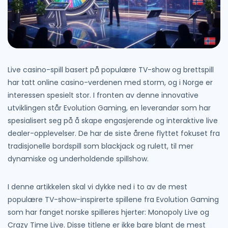
ulette
e of
e Gods
ulette
antum
ulette
Live casino-spill basert på populære TV-show og brettspill
Xtreme
har tatt online casino-verdenen med storm, og i Norge er
htning
interessen spesielt stor. I fronten av denne innovative
ulette
utviklingen står Evolution Gaming, en leverandør som har
spesialisert seg på å skape engasjerende og interaktive live
dealer-opplevelser. De har de siste årene flyttet fokuset fra
tradisjonelle bordspill som blackjack og rulett, til mer
dynamiske og underholdende spillshow.
I denne artikkelen skal vi dykke ned i to av de mest
populære TV-show-inspirerte spillene fra Evolution Gaming
som har fanget norske spilleres hjerter: Monopoly Live og
Crazy Time Live. Disse titlene er ikke bare blant de mest