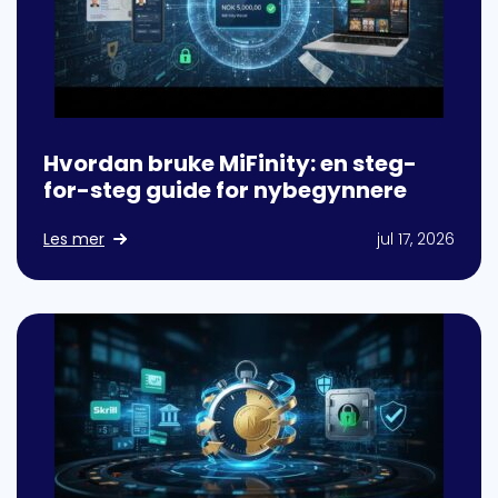
Hvordan bruke MiFinity: en steg-
for-steg guide for nybegynnere
Les mer
jul 17, 2026