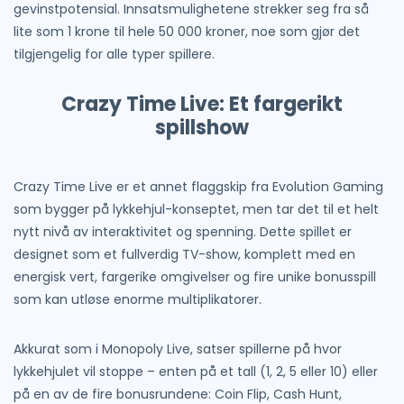
gevinstpotensial. Innsatsmulighetene strekker seg fra så
lite som 1 krone til hele 50 000 kroner, noe som gjør det
tilgjengelig for alle typer spillere.
Crazy Time Live: Et fargerikt
spillshow
Crazy Time Live er et annet flaggskip fra Evolution Gaming
som bygger på lykkehjul-konseptet, men tar det til et helt
nytt nivå av interaktivitet og spenning. Dette spillet er
designet som et fullverdig TV-show, komplett med en
energisk vert, fargerike omgivelser og fire unike bonusspill
som kan utløse enorme multiplikatorer.
Akkurat som i Monopoly Live, satser spillerne på hvor
lykkehjulet vil stoppe – enten på et tall (1, 2, 5 eller 10) eller
på en av de fire bonusrundene: Coin Flip, Cash Hunt,