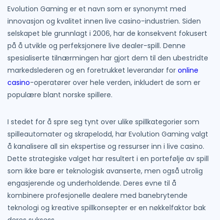
Evolution Gaming er et navn som er synonymt med
innovasjon og kvalitet innen live casino-industrien. Siden
selskapet ble grunnlagt i 2006, har de konsekvent fokusert
på å utvikle og perfeksjonere live dealer-spill. Denne
spesialiserte tilnærmingen har gjort dem til den ubestridte
markedslederen og en foretrukket leverandør for
online
casino
-operatører over hele verden, inkludert de som er
populære blant norske spillere.
I stedet for å spre seg tynt over ulike spillkategorier som
spilleautomater og skrapelodd, har Evolution Gaming valgt
å kanalisere all sin ekspertise og ressurser inn i live casino.
Dette strategiske valget har resultert i en portefølje av spill
som ikke bare er teknologisk avanserte, men også utrolig
engasjerende og underholdende. Deres evne til å
kombinere profesjonelle dealere med banebrytende
teknologi og kreative spillkonsepter er en nøkkelfaktor bak
deres suksess.