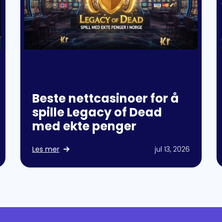
Beste nettcasinoer for å
spille Legacy of Dead
med ekte penger
Les mer
jul 13, 2026