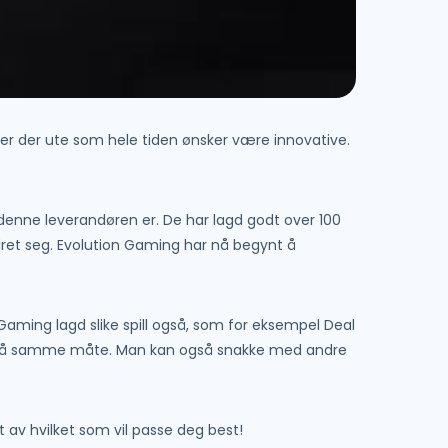
ører der ute som hele tiden ønsker være innovative.
denne leverandøren er. De har lagd godt over 100
dret seg. Evolution Gaming har nå begynt å
 Gaming lagd slike spill også, som for eksempel Deal
ng på samme måte. Man kan også snakke med andre
t av hvilket som vil passe deg best!