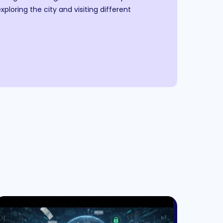
xploring the city and visiting different