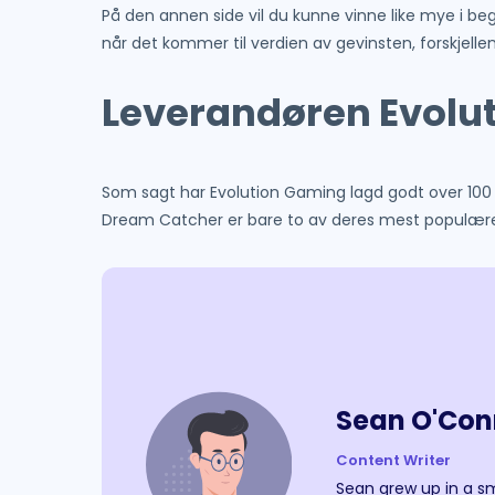
På den annen side vil du kunne vinne like mye i begg
når det kommer til verdien av gevinsten, forskjell
Leverandøren Evolu
Som sagt har Evolution Gaming lagd godt over 100 spi
Dream Catcher er bare to av deres mest populære spi
Sean O'Con
Content Writer
Sean grew up in a sma