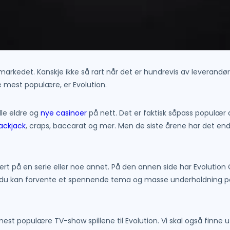
 markedet. Kanskje ikke så rart når det er hundrevis av leverand
e mest populære, er Evolution.
lle eldre og
nye casinoer
på nett. Det er faktisk såpass populær 
ackjack
, craps, baccarat og mer. Men de siste årene har det en
ert på en serie eller noe annet. På den annen side har Evolution
hvor du kan forvente et spennende tema og masse underholdni
est populære TV-show spillene til Evolution. Vi skal også finne u