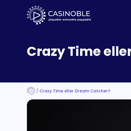
Crazy Time ell
Gates of Olympus 1000
Nye Casinoer
Cashback
Basketball
Om oss
Kredittkort
The Cl
Liv
Cal
Big Bass Splash
Beste Nettcasinoer
Gratisspill
Boksing
Kontakt Oss
Mastercar
Wildz
Liv
CS
Madame Destiny
Mobile Casinoer
Gratisspinn
Fotball
Partnerskap
VISA
SpinAw
Big
Do
Gates of Olympus
Casinoer med Raske Uttak
Innskuddsfri
Formel 1
Nyheter
Paysafeca
NY Spin
Gre
Le
Sugar Rush 1000
Laveste Innskudds Casinoer
Golf
Neosurf No
21.com
Live
Ov
Sweet Bonanza
Spilleautomater
Ishockey
Captain
Who
Sta
Crazy Time eller Dream Catcher?
Sugar Rush
Tennis
Cookie
Liv
The Dog House Megaways
UFC
All 