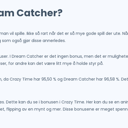
eam Catcher?
ll man vil spille. Ikke så rart når det er så mye gode spill der ut
ing som også gjør disse annerledes.
nuser. I Dream Catcher er det ingen bonus, men det er muligheten
r, for andre kan det være litt mye å holde styr på.
, da Crazy Time har 95,50 % og Dream Catcher har 96,58 %. Det be
s. Dette kan du se i bonusen i Crazy Time. Her kan du se en ani
llet, flipping av en mynt og mer. Disse bonusene er meget spenne