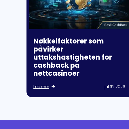
Nøkkelfaktorer som
påvirker
uttakshastigheten for
cashback på
nettcasinoer
Les mer
jul 15, 2026