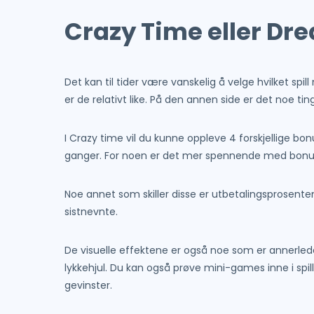
Crazy Time eller Dr
Det kan til tider være vanskelig å velge hvilket spi
er de relativt like. På den annen side er det noe t
I Crazy time vil du kunne oppleve 4 forskjellige bo
ganger. For noen er det mer spennende med bonuse
Noe annet som skiller disse er utbetalingsprosenten
sistnevnte.
De visuelle effektene er også noe som er annerlede
lykkehjul. Du kan også prøve mini-games inne i spi
gevinster.