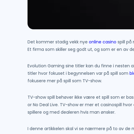
Det kommer stadig vekk nye
online casino
spill på
Et firma som skiller seg godt ut, og som er en av d
Evolution Gaming sine titler kan du finne i nesten a
titler hvor fokuset i begynnelsen var på spill som
bl
fokusere mer på spill som TV-show.
TV-show spill behøver ikke være et spill som er bas
or No Deal Live. TV-show er mer et casinospill 
spillere og med dealeren hvis man ønsker.
I denne artikkelen skal vi se nærmere på to av de m