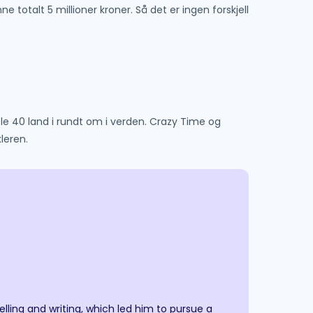
 totalt 5 millioner kroner. Så det er ingen forskjell
hele 40 land i rundt om i verden. Crazy Time og
leren.
elling and writing, which led him to pursue a